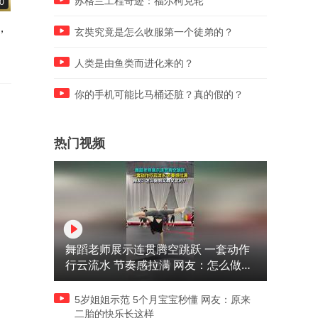
苏格兰工程奇迹：福尔柯克轮
0
00:10
00:31
，
连续高温天气，路边树木挂
男子到达下单地址，直接被
玄奘究竟是怎么收服第一个徒弟的？
上“补水神器”滴灌袋
子拿钱退单，网友：你为什
要好奇
人类是由鱼类而进化来的？
你的手机可能比马桶还脏？真的假的？
热门视频
舞蹈老师展示连贯腾空跳跃 一套动作
行云流水 节奏感拉满 网友：怎么做到
又舞又武的？
5岁姐姐示范 5个月宝宝秒懂 网友：原来
二胎的快乐长这样