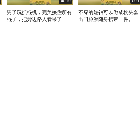
00:10
00:1
鱼
男子玩抓棍机，完美接住所有
不穿的短袖可以做成枕头套
鱼
棍子，把旁边路人看呆了
出门旅游随身携带一件。