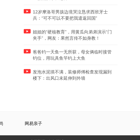
12岁摩洛哥男孩边境哭泣恳求西班牙士
兵：“可不可以不要把我遣返回国”
姐姐的“硬核教育”，用黄瓜向弟弟演示“门
夹手”，网友：果然言传不如身教！
爸爸钓一天鱼一无所获，母女俩临时接管
钓位，用玩具鱼竿钓上大鱼
发泡水泥填不满，装修师傅检查发现漏到
楼下：出风口未延伸到外墙
尚
网易亲子