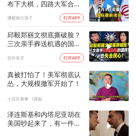
布下大棋，四路大军合
围，特朗普面临死局
潘蠸旅行浪子
打开APP
邱毅郑丽文彻底撕破脸？
三次亲手葬送机遇的国民
党，恐失去民心
也许友尽
打开APP
真被打怕了！美军彻底认
怂，大规模撤军开始了！
小豆豆赛事
1跟贴
泽连斯基和内塔尼亚胡在
美国吵起来了，有一件事
让他俩都很愤怒