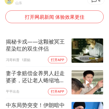
中国稀土盘中涨停
4
山东
OpenAI为免费用户升级GPT-5.6 Luna
打开网易新闻 体验效果更佳
“中国蔬菜之乡”最高温达41.8℃
27岁女子成组织卖淫集团主犯被通缉
如何把百年大党建设得更加坚强有力？
揭秘卡戎——这颗被冥王
星染红的双生伴侣
冯哥科普
1跟贴
打开APP
妻子拿赔偿金养男人赶走
婆婆，还让老人蜷缩地下
室！张老师怒斥
平平出击
打开APP
中东局势突变！伊朗暗中