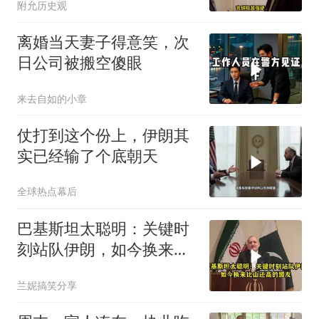
附允历史观
离婚当天妻子得意笑，次
日公司被搬空傻眼
来去自如的小章
仗打到这个份上，伊朗其
实已经输了个底朝天
全球热点幕后
巴基斯坦太聪明：关键时
刻站队伊朗，如今换来比
山还高的盟友
兰妮搞笑分享