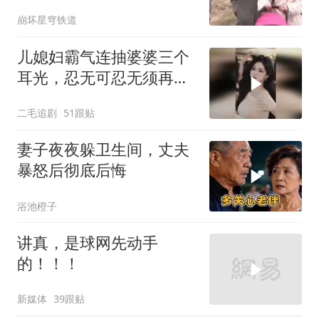
前城市繁荣震惊
崩坏星穹铁道
儿媳妇霸气连抽婆婆三个
耳光，忍无可忍无须再
忍，太解气了！
二毛追剧
51跟贴
妻子夜夜躲卫生间，丈夫
暴怒后彻底后悔
浴池橙子
讲真，是球网先动手
的！！！
新媒体
39跟贴