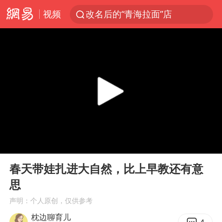
视频
改名后的“青海拉面”店
泸溪河：桃酥吃出金属牙冠视频不实
1岁宝宝碰坏纸巾盒 宝妈被索赔924元
985博士后被曝在妻子孕期出轨后续
男子结婚8年3个女儿均非亲生
台风白海豚逼近 暴雨大暴雨来袭
“空调24小时开着更省电”不实
00:00
01:42
男子杀人后逃进深山21年活得像野人
Play
Ent
full
公司“上四休三”但要降薪1000元
春天带娃扎进大自然，比上早教还有意
思
47岁妈妈突然产女 26岁女儿：很震惊
声明：个人原创，仅供参考
97岁英国奶奶飞上天再破吉尼斯纪录
枕边聊育儿