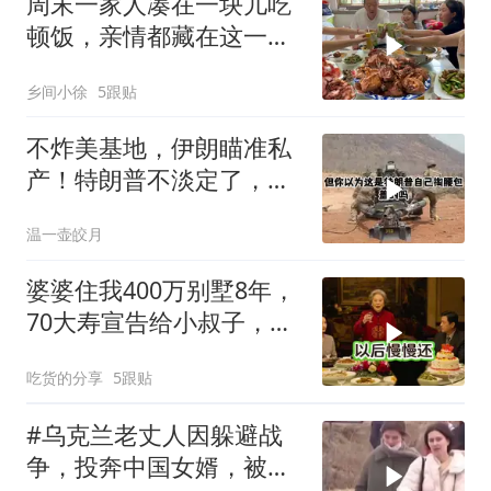
周末一家人凑在一块儿吃
顿饭，亲情都藏在这一饭
一菜里
乡间小徐
5跟贴
不炸美基地，伊朗瞄准私
产！特朗普不淡定了，被
死死捏住七寸
温一壶皎月
婆婆住我400万别墅8年，
70大寿宣告给小叔子，
我：天没黑你做梦呢？
吃货的分享
5跟贴
#乌克兰老丈人因躲避战
争，投奔中国女婿，被眼