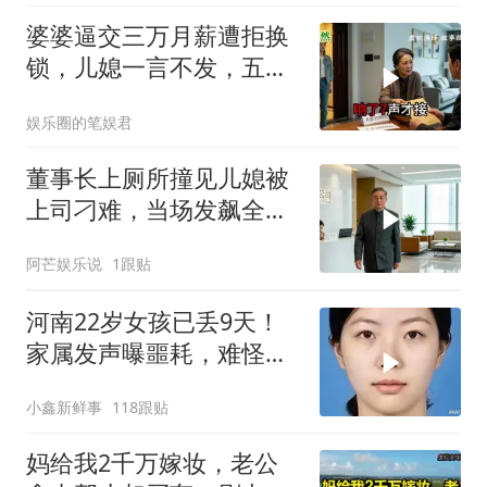
婆婆逼交三万月薪遭拒换
锁，儿媳一言不发，五天
后丈夫收传票
娱乐圈的笔娱君
董事长上厕所撞见儿媳被
上司刁难，当场发飙全场
傻眼
阿芒娱乐说
1跟贴
河南22岁女孩已丢9天！
家属发声曝噩耗，难怪搜
救犬也闻不到气味
小鑫新鲜事
118跟贴
妈给我2千万嫁妆，老公