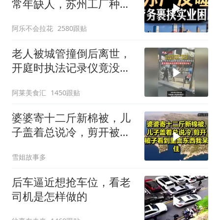
常年缺人，苏州工厂种下
的因，如今尝到苦
阿乐不会拉花
2580跟贴
老人被城管撞倒后离世，
开庭时执法记录仪竟没
电？
阿莱美食汇
1450跟贴
婆婆寄十二斤新棉被，儿
子盖着总说冷，剪开被子
看到里面东西我呆住！
雪姐故事多
后车逼近想抢车位，看老
司机是怎样做的