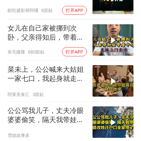
子，我说行转问舅舅
邮轮摄影师阿嗵
6跟贴
打开APP
女儿在自己家被挪到次
卧，父亲得知后，带着中
介直接上门卖房
呆毛隆隆
680跟贴
打开APP
菜未上，公公喊来大姑姐
一家七口，我起身就走，
他怒喊：一万三谁付？
阿莱美食汇
3跟贴
公公骂我儿子，丈夫冷眼
婆婆偷笑，隔天我带娃改
姓迁户口全家懵了！
雪姐故事多