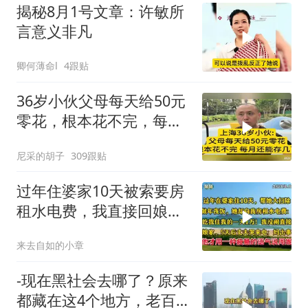
揭秘8月1号文章：许敏所
言意义非凡
卿何薄命l
4跟贴
36岁小伙父母每天给50元
零花，根本花不完，每月
还能存几百
尼采的胡子
309跟贴
过年住婆家10天被索要房
租水电费，我直接回娘
家，5天后丈夫来电
来去自如的小章
-现在黑社会去哪了？原来
都藏在这4个地方，老百