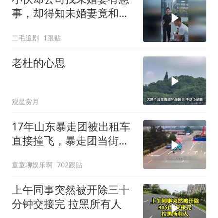
事，却得知未婚妻竟和别
人订婚！
二毛追剧
1跟贴
老杜的心思
观星赏月
17年山东暴走团被出租车
直接撞飞，暴走团当街拦
路为什么如此猖獗
童童聊娱乐啊
702跟贴
上午同事突然被开除三十
分钟交接完 拉黑所有人