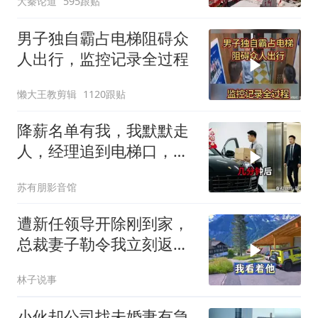
大秦论道
595跟贴
男子独自霸占电梯阻碍众
人出行，监控记录全过程
懒大王教剪辑
1120跟贴
降薪名单有我，我默默走
人，经理追到电梯口，见
我坐上保时捷愣住
苏有朋影音馆
遭新任领导开除刚到家，
总裁妻子勒令我立刻返
岗，我直言她无权命令我
林子说事
小伙却公司找未婚妻有急