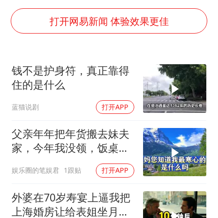
上海大部迎大暴雨
女子发现前夫婚内与第三者育子
打开网易新闻 体验效果更佳
以军士兵把枪口对准中国记者
笔试第一被劝弃考涉事副校长被撤职
钱不是护身符，真正靠得
《龙餐馆》 冲奖
住的是什么
构建更高水平的全民健身公共服务体系
蓝猫说剧
打开APP
男子被沙蜇蜇伤5小时后呼吸困难
奋力开创中国式现代化建设新局面
父亲年年把年货搬去妹夫
家，今年我没领，饭桌上
儿子一句话全家沉默
娱乐圈的笔娱君
1跟贴
打开APP
外婆在70岁寿宴上逼我把
上海婚房让给表姐坐月