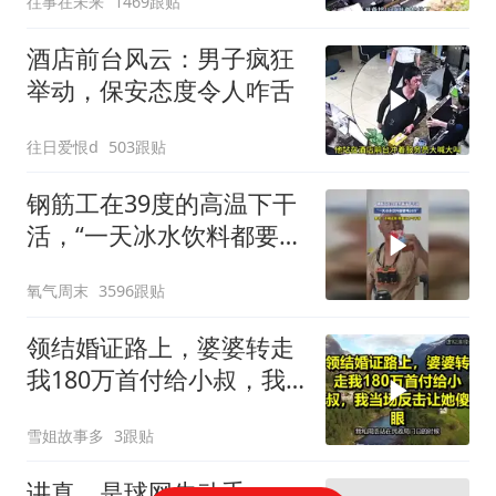
往事在未来
1469跟贴
酒店前台风云：男子疯狂
举动，保安态度令人咋舌
往日爱恨d
503跟贴
钢筋工在39度的高温下干
活，“一天冰水饮料都要喝
20斤”，男子：不喝这些，
氧气周末
3596跟贴
根本没力气干活
领结婚证路上，婆婆转走
我180万首付给小叔，我
当场反击让她傻眼！
雪姐故事多
3跟贴
讲真，是球网先动手