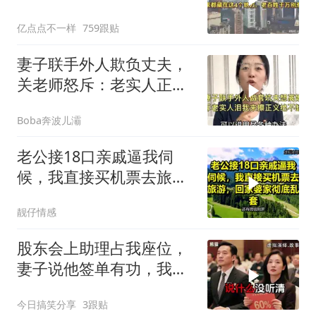
姓干万别惹
亿点点不一样
759跟贴
妻子联手外人欺负丈夫，
关老师怒斥：老实人正义
绝不缺席！
Boba奔波儿灞
老公接18口亲戚逼我伺
候，我直接买机票去旅
游，回家婆家彻底乱套
靓仔情感
股东会上助理占我座位，
妻子说他签单有功，我抛
售60%股份：董事长也让
今日搞笑分享
3跟贴
给他当