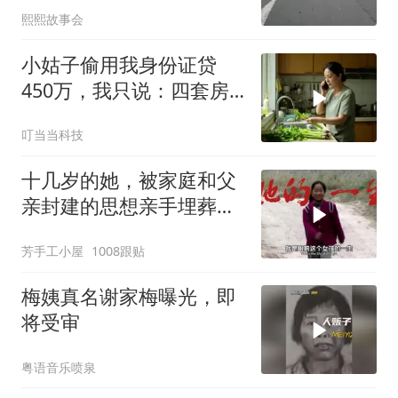
熙熙故事会
小姑子偷用我身份证贷
450万，我只说：四套房
三辆车全款
叮当当科技
十几岁的她，被家庭和父
亲封建的思想亲手埋葬在
了大山！
芳手工小屋
1008跟贴
梅姨真名谢家梅曝光，即
将受审
粤语音乐喷泉