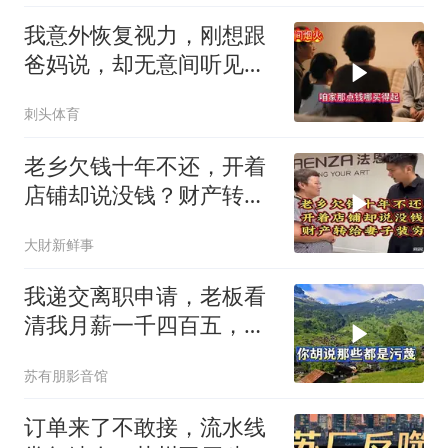
我意外恢复视力，刚想跟
爸妈说，却无意间听见妹
妹跟爸妈的聊天
刺头体育
老乡欠钱十年不还，开着
店铺却说没钱？财产转给
妻子装穷
大財新鲜事
我递交离职申请，老板看
清我月薪一千四百五，全
场目光锁定副总与助理
苏有朋影音馆
订单来了不敢接，流水线