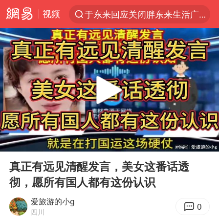
视频
于东来回应关闭胖东来生活广场店
上半年我国经营主体结构持续优化
杭州机场已取消航班388架次
《披荆斩棘2026》阵容官宣
白海豚北上或致京津冀暴雨
中国第1高楼阻尼器摆动明显
上海有出现龙卷潜势
00:00
04:42
国足U17与阿森纳决赛取消 并列冠军
Play
Ent
full
2025年小学教师减少13.19万
真正有远见清醒发言，美女这番话透
彻，愿所有国人都有这份认识
王艺迪2-4不敌张本美和止步4强
上门女婿出轨女邻居多年被判重婚罪
爱旅游的小g
0
四川