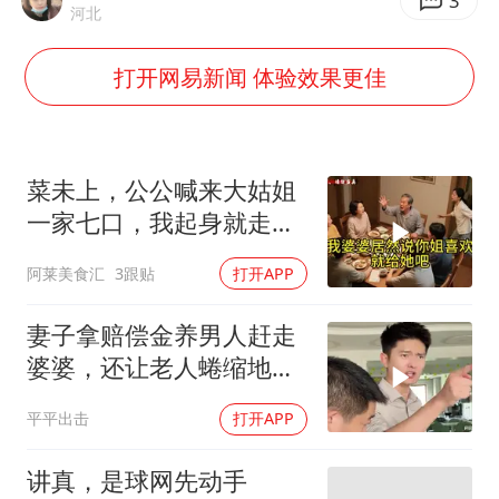
王虹邓煜的同学获统计学界诺贝尔奖
3
河北
台州《告全体市民书》：非必要不外出
打开网易新闻 体验效果更佳
泰国校园枪击事件已致8死30余伤
胡彦斌获《歌手2026》歌王
宇树王兴兴被问了360多个问题
菜未上，公公喊来大姑姐
美参院通过一项对俄能源领域制裁法案
一家七口，我起身就走，
他怒喊：一万三谁付？
四川宜宾地震网友称睡觉被摇醒
阿莱美食汇
3跟贴
打开APP
夯实基础开新局
妻子拿赔偿金养男人赶走
婆婆，还让老人蜷缩地下
室！张老师怒斥
平平出击
打开APP
讲真，是球网先动手