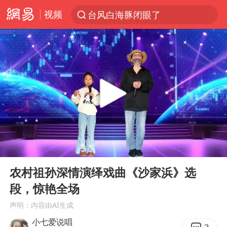
视频
台风白海豚闭眼了
“China Cool”火了，老外爱上中国避暑游
中国东方电气集团原党组副书记、董事宋致远被查
俄黑客称掌握北约直接参与袭俄证据
浙江海事局启动Ⅰ级防台应急响应
预计“白海豚”明晚将在浙江舟山到福建福鼎一带沿海登陆
云南一地村民过火把节意外灼伤16人
00:00
03:11
泰国初中生饮弹自尽前开了26枪
Play
Ent
full
用AI造出新病毒意味着什么
农村祖孙深情演绎戏曲《沙家浜》选
段，惊艳全场
今年第二强台风将带来多大影响
声明：内容由AI生成
美股创4月份以来最大单周涨幅
小七爱说唱