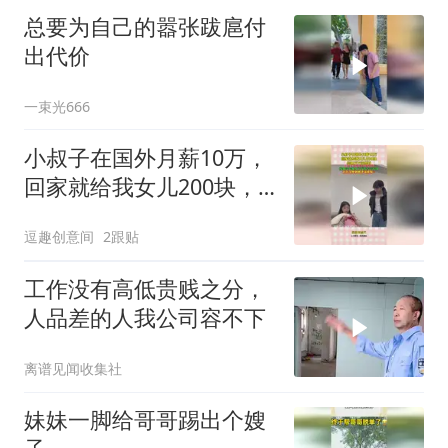
总要为自己的嚣张跋扈付
出代价
一束光666
小叔子在国外月薪10万，
回家就给我女儿200块，
结果万万没想到
逗趣创意间
2跟贴
工作没有高低贵贱之分，
人品差的人我公司容不下
离谱见闻收集社
妹妹一脚给哥哥踢出个嫂