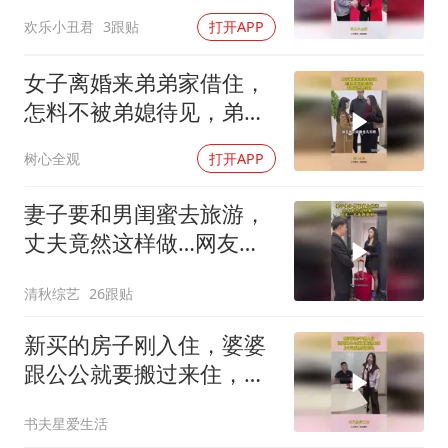
想到被这样对待
欢乐小丑君
3跟贴
打开APP
女子离婚来弟弟家借住，
怎料不被弟媳待见，弟媳
竟然这样做！
树心全观
打开APP
妻子要和男闺蜜去旅游，
丈夫竟然这样做…网友：
丈夫很聪明
清秋综艺
26跟贴
新买的房子刚入住，婆婆
跟公公就要搬过来住，分
手退还所有彩礼！
书夫星爱生活