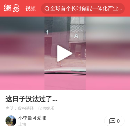
视频
全球首个长时储能一体化产业园量产
台风白海豚已进入24小时警戒线
“秋天的第一杯奶茶”6岁了
上海：台风白海豚或将带来龙卷风
四川宜宾市高县4.9级地震致1人死亡
38岁演员求职万岁山NPC成功
国乒男单横滨冠军赛全军覆没
00:00
00:15
胡彦斌获《歌手2026》歌王
Play
Ent
full
U17国足三连胜晋级明日之星半决赛
这日子没法过了...
胜宏科技：股票交易异常波动
声明：虚构演绎，仅供娱乐
小李最可爱耶
中巨芯：上半年归母净利润1405.77万元
0
上海