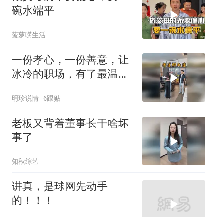
碗水端平
菠萝唠生活
一份孝心，一份善意，让
冰冷的职场，有了最温暖
的人间烟火气
明珍说情
6跟贴
老板又背着董事长干啥坏
事了
知秋综艺
讲真，是球网先动手
的！！！