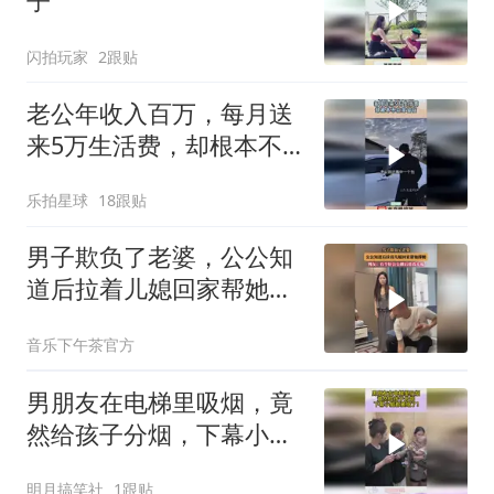
子
闪拍玩家
2跟贴
老公年收入百万，每月送
来5万生活费，却根本不
在家留宿！
乐拍星球
18跟贴
男子欺负了老婆，公公知
道后拉着儿媳回家帮她撑
腰
音乐下午茶官方
男朋友在电梯里吸烟，竟
然给孩子分烟，下幕小脑
都萎缩了！
明月搞笑社
1跟贴