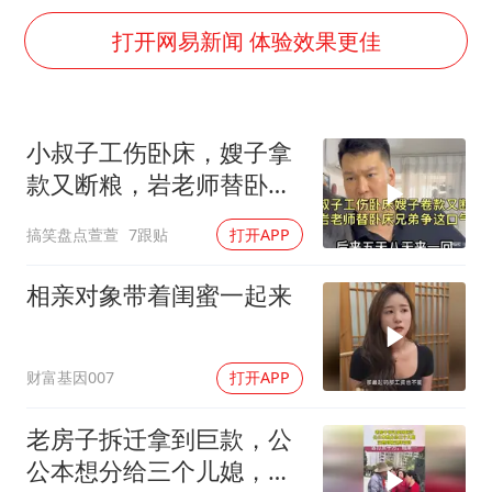
名创优品回应女子吐槽内裤质量差
打开网易新闻 体验效果更佳
日本试射“战斧”导弹，国防部回应
美股存储板块集体大跌
百花奖开幕式
小叔子工伤卧床，嫂子拿
东航：国内客票提前14天免费退改
款又断粮，岩老师替卧床
夯实基础开新局
兄弟争这口气！
搞笑盘点萱萱
7跟贴
打开APP
相亲对象带着闺蜜一起来
财富基因007
打开APP
老房子拆迁拿到巨款，公
公本想分给三个儿媳，没