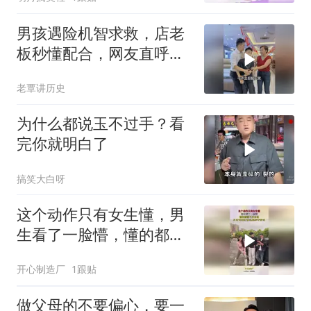
男孩遇险机智求救，店老
板秒懂配合，网友直呼太
聪明
老覃讲历史
为什么都说玉不过手？看
完你就明白了
搞笑大白呀
这个动作只有女生懂，男
生看了一脸懵，懂的都懂
不用多说！
开心制造厂
1跟贴
做父母的不要偏心，要一