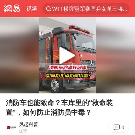
视频
WTT横滨冠军赛国乒女单三将晋级四强
光影经济撬动暑期消费新蓝海
日本发布排名：“中国第一，美日德韩英法居后”
大V：马科斯把路走绝了
白海豚将正面袭击贯穿浙江
杭州全市有序停课
情侣平潭拍日出坠崖1死1伤
00:00
00:20
几元成本的AI广告导致千万市值蒸发
Play
Ent
full
唐田赛前发布会上引用《孙子兵法》
消防车也能致命？车库里的“救命装
置”，如何防止消防员中毒？
台当局重金为“台独”织“皇帝新衣”
郑丽文：台湾从来没有“独立”过
风起科普
0
辽宁