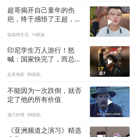
超哥揭开自己童年的伤
疤，终于感悟了王超，他
决定接妈妈回来养老
临临唠生活
14跟贴
印尼学生万人游行！怒
喊：国家快完了，而总统
却装看不见？
起喜电影
86跟贴
不能因为一次跌倒，就否
定了他的所有价值
做只好猹
68跟贴
《亚洲频道之演习》精选