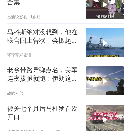
合集！
吕新说影视
1跟贴
马科斯绝对没想到，他在
联合国上告状，会掀起中
方的4重反制
环球军武密语
老乡带路导弹点名，美军
连夜拔腿就跑：伊朗这波
操作把霸权底裤撕了个精
战武科普
光
被关七个月后马杜罗首次
开口！