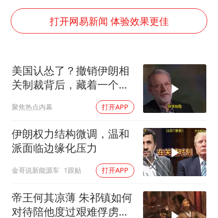
商场现钱学森巨幅海报 负责人回应
老挝国会主席赛宋蓬逝世
打开网易新闻 体验效果更佳
购飞机票7分钟后退票被扣2022元
《欢迎来龙餐馆》口碑
美国认怂了？撤销伊朗相
泰国初中生饮弹自尽前开了26枪
关制裁背后，藏着一个说
酒店花洒现排泄物住客索赔遭拒
不出口的尴尬
聚焦热点内幕
打开APP
夏日经济乘“热”而上 消费市场向“新”而行
乐享全民健身 共筑健康中国
伊朗权力结构微调，温和
派面临边缘化压力
金哥说新能源车
1跟贴
打开APP
帝王何其凉薄 朱祁镇如何
对待陪他度过艰难俘虏生