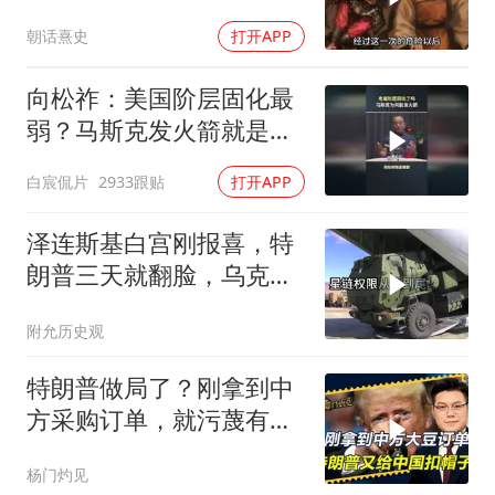
涯的袁彬
朝话熹史
打开APP
向松祚：美国阶层固化最
弱？马斯克发火箭就是答
案！
白宸侃片
2933跟贴
打开APP
泽连斯基白宫刚报喜，特
朗普三天就翻脸，乌克兰
最想要的导弹没了
附允历史观
特朗普做局了？刚拿到中
方采购订单，就污蔑有人
捣鬼，还赖上中国
杨门灼见