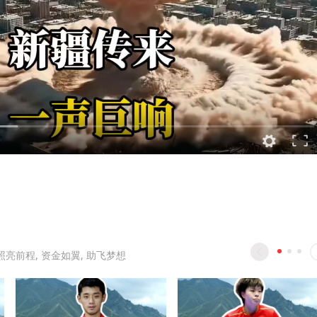
照亮前程, 资金如翼, 助飞梦想