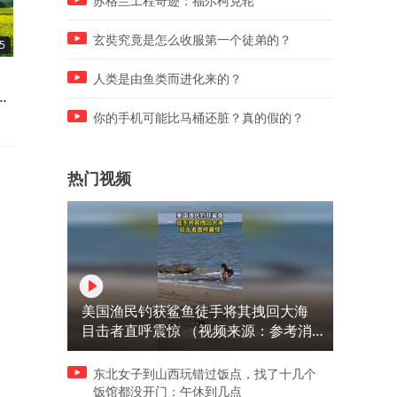
苏格兰工程奇迹：福尔柯克轮
玄奘究竟是怎么收服第一个徒弟的？
5
03:36
03:50
退还美国国籍，不惧美“挽
个人存款一旦超过100万，4
人类是由鱼类而进化来的？
陈
留”毅然回国，全美冠军：我
现实问题会慢慢找上门，真
只为中国战
早点看懂
你的手机可能比马桶还脏？真的假的？
热门视频
美国渔民钓获鲨鱼徒手将其拽回大海
目击者直呼震惊 （视频来源：参考消
息）
东北女子到山西玩错过饭点，找了十几个
饭馆都没开门：午休到几点