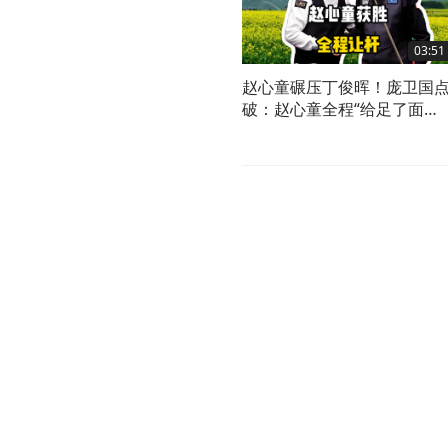
03:51
赵心童碾压丁俊晖！庞卫国
破：赵心童全程“给足了面
子”让杆？