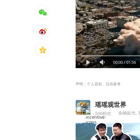
00:00
/
01:56
声明：个人原创，仅供参考
瑶瑶观世界
金融如光, 
506粉丝