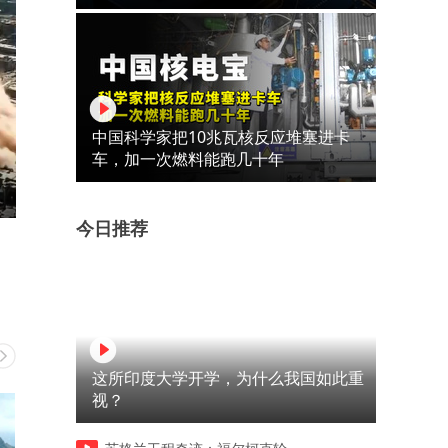
中国科学家把10兆瓦核反应堆塞进卡
车，加一次燃料能跑几十年
今日推荐
这所印度大学开学，为什么我国如此重
视？