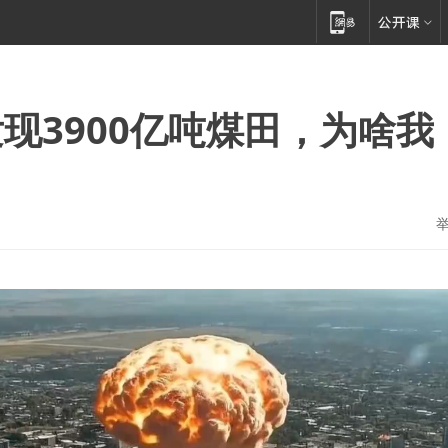
现3900亿吨煤田，为啥我