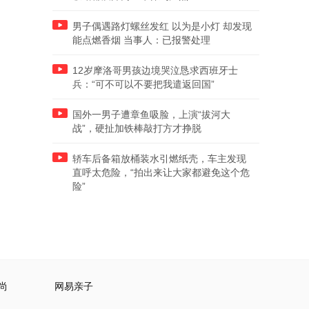
男子偶遇路灯螺丝发红 以为是小灯 却发现
能点燃香烟 当事人：已报警处理
12岁摩洛哥男孩边境哭泣恳求西班牙士
兵：“可不可以不要把我遣返回国”
国外一男子遭章鱼吸脸，上演“拔河大
战”，硬扯加铁棒敲打方才挣脱
轿车后备箱放桶装水引燃纸壳，车主发现
直呼太危险，“拍出来让大家都避免这个危
险”
尚
网易亲子