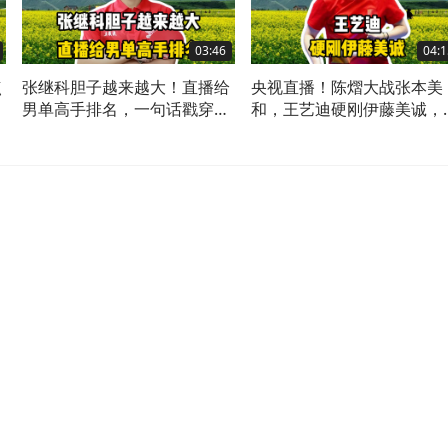
03:46
04:1
点
张继科胆子越来越大！直播给
央视直播！陈熠大战张本美
男单高手排名，一句话戳穿王
和，王艺迪硬刚伊藤美诚，
楚钦硬伤
幸同夺冠难