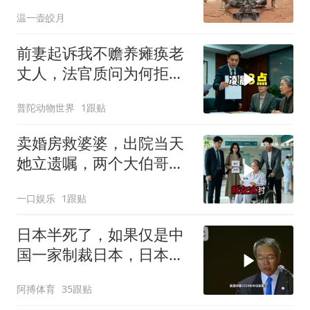
死死捏住七寸
温一壶皎月
前妻起诉我不赡养瘫痪老
丈人，法官质问为何拒不
履行赡养义务
普陀动物世界
1跟贴
卖婚房救婆婆，出院当天
她立遗嘱，两个大伯哥傻
眼
一口娱乐
1跟贴
日本半死了，如果仅是中
国一家制裁日本，日本可
能还剩一口气
阿搏体育
35跟贴