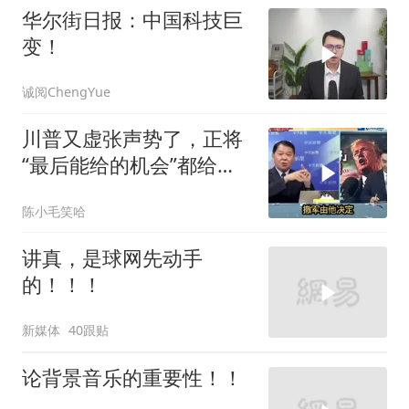
华尔街日报：中国科技巨
变！
诚阅ChengYue
川普又虚张声势了，正将
“最后能给的机会”都给伊
朗！台媒点评
陈小毛笑哈
讲真，是球网先动手
的！！！
新媒体
40跟贴
论背景音乐的重要性！！