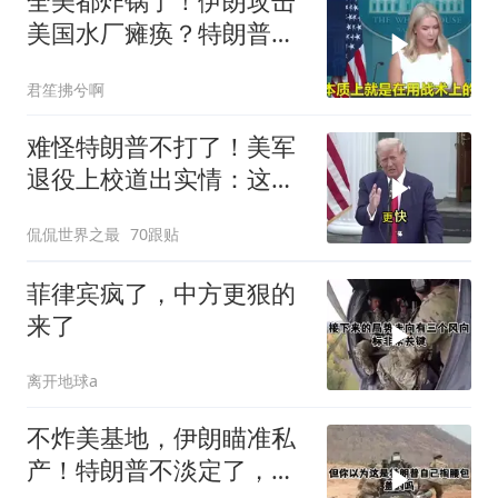
全美都炸锅了！伊朗攻击
美国水厂瘫痪？特朗普却
先把锅甩给民主党
君笙拂兮啊
难怪特朗普不打了！美军
退役上校道出实情：这场
仗美国已经输了
侃侃世界之最
70跟贴
菲律宾疯了，中方更狠的
来了
离开地球a
不炸美基地，伊朗瞄准私
产！特朗普不淡定了，被