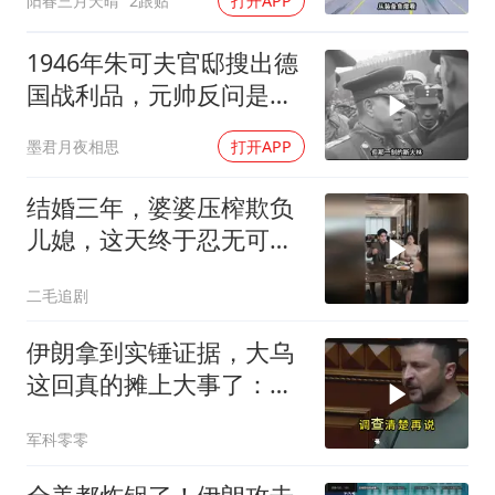
阳春三月天晴
2跟贴
打开APP
1946年朱可夫官邸搜出德
国战利品，元帅反问是否
需辞职
墨君月夜相思
打开APP
结婚三年，婆婆压榨欺负
儿媳，这天终于忍无可
忍！
二毛追剧
伊朗拿到实锤证据，大乌
这回真的摊上大事了：私
下致电求和
军科零零