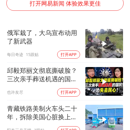
梁家辉：到内地拍戏不是北上是回归
打开网易新闻 体验效果更佳
牛津大学一纸声明甩不了锅
包文婧：二胎很难一碗水端平
俄军栽了，大乌宣布动用
香港宏福苑火灾或由烟头引起
了新武器
浙江台州《告全体市民书》
每日奇迹
15跟贴
打开APP
女主硬加吻戏短剧已下架
郑丽文：台湾从来没有“独立”过
邱毅郑丽文彻底撕破脸？
网传《披荆斩棘2026》名单
三次亲手葬送机遇的国民
党，恐失去民心
人民的健康、体质、幸福一脉相承
也许友尽
打开APP
青藏铁路美制火车头二十
年，拆除美国心脏换上绿
色电力