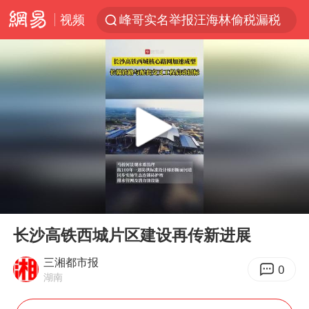
视频
峰哥实名举报汪海林偷税漏税
马斯克拒绝乌用星链打击俄境内目标
解锁各地夏日限定体验
金饰克价一夜涨回1300元
富婆带资进组给自己硬加60多场吻戏
男童模仿奥特曼从高处跳下致骨折
名创优品一次性内裤 颜面尽失
00:00
00:19
黄金创今年来最大单周涨幅
Play
Ent
full
“六爷”挂一颗出场
长沙高铁西城片区建设再传新进展
白海豚将正面袭击贯穿浙江
三湘都市报
0
湖南
视频丨中国东方电气集团原党组副书记、董事宋致远被查