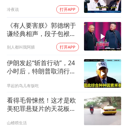
只有组装能力，算不上真
冷夜说
打开APP
正的工业制造
《有人要害朕》郭德纲于
谦经典相声，段子包袱满
满！
别人都叫我阿腈
打开APP
伊朗发起“斩首行动”，24
小时后，特朗普取消行
动？美开始撤侨
早起的鸟儿有饭吃
看得毛骨悚然！这才是欧
美犯罪悬疑片的天花板，
没有之一！
山楂唠生活