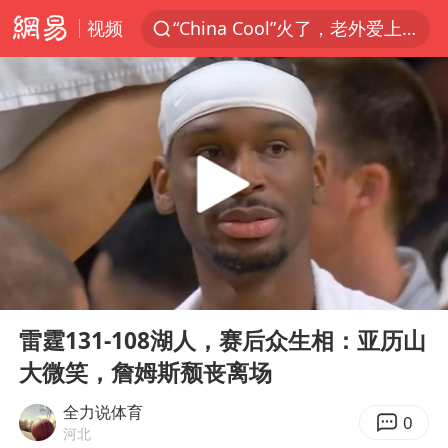
视频
“China Cool”火了，老外爱上中国避暑游
香港宏福苑火灾或由烟头引起
浙江台州《告全体市民书》
伊斯兰版北约来了吗
四川宜宾3.4级地震
网约车司机充电时猝死保险拒赔
陕西柞水泥石流已致2死 仍有1人失联
00:00
00:41
泰国初中生饮弹自尽前开了26枪
Play
Ent
full
多所高校取消艺考
雷霆131-108湖人，赛后众生相：亚历山
大微笑，詹姆斯颓丧离场
云南一地村民过火把节意外灼伤16人
店主称换“青海拉面”招牌后生意更好
全力说体育
0
河北