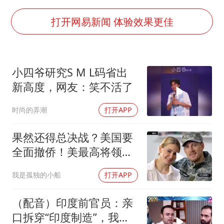
上半年国内居民出游人次34.63亿
22岁女生独闯南太行失联12天
打开网易新闻 体验效果更佳
薛之谦杭州站演唱会取消
张本智和：零封向鹏不意外
小四爷研究S M L码省出
今年第二强台风将带来多大影响
新高度，网友：笑不活了
“准2万亿”之城点名支持三所大学
时尚的弄潮
打开APP
习近平心系体育强国建设
果然还得总决战？美国要
全面撤侨！美最高将领：
决战伊朗随时能打
我是孤独的小船
打开APP
（配音）印度前官员：亲
口拆穿“印度制造”，我们