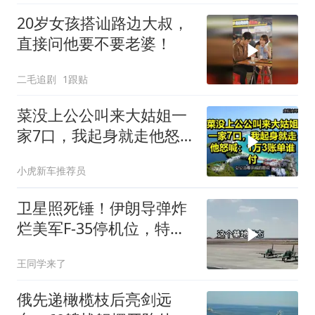
20岁女孩搭讪路边大叔，
直接问他要不要老婆！
二毛追剧
1跟贴
菜没上公公叫来大姑姐一
家7口，我起身就走他怒
喊：1万3账单谁付
小虎新车推荐员
卫星照死锤！伊朗导弹炸
烂美军F-35停机位，特朗
普这回真兜不住了
王同学来了
俄先递橄榄枝后亮剑远