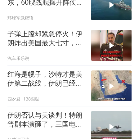
东，60艘战舰摆开阵仗，
日本敢动北方四岛？
环球军武密语
子弹上膛却紧急停火！伊
朗炸出美国最大七寸，特
朗普赶紧叫停战争
汽车乐乐说
红海是幌子，沙特才是美
伊第二战线，伊朗已经输
了？
四夕君
138跟贴
伊朗否认与美谈判！特朗
普剧本演砸了，三国电话
打爆德黑兰表忠心