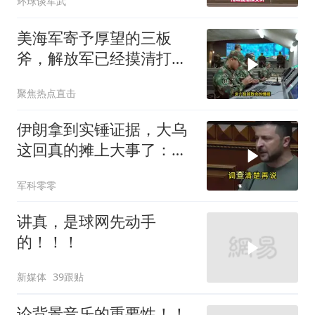
环球谈军武
美海军寄予厚望的三板
斧，解放军已经摸清打
法，海空一体联手接下
聚焦热点直击
伊朗拿到实锤证据，大乌
这回真的摊上大事了：私
下致电求和
军科零零
讲真，是球网先动手
的！！！
新媒体
39跟贴
论背景音乐的重要性！！