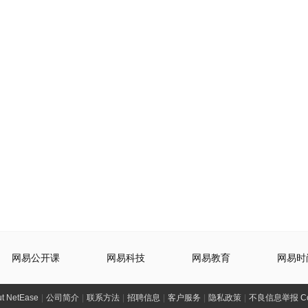
网易公开课
网易科技
网易教育
网易时
t NetEase
|
公司简介
|
联系方法
|
招聘信息
|
客户服务
|
隐私政策
|
不良信息举报 Comp