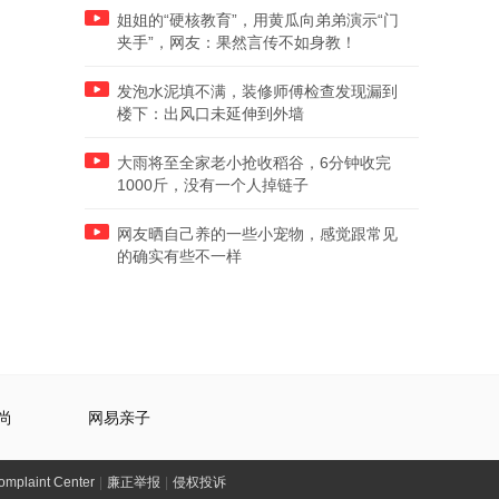
姐姐的“硬核教育”，用黄瓜向弟弟演示“门
夹手”，网友：果然言传不如身教！
发泡水泥填不满，装修师傅检查发现漏到
楼下：出风口未延伸到外墙
大雨将至全家老小抢收稻谷，6分钟收完
1000斤，没有一个人掉链子
网友晒自己养的一些小宠物，感觉跟常见
的确实有些不一样
尚
网易亲子
laint Center
|
廉正举报
|
侵权投诉