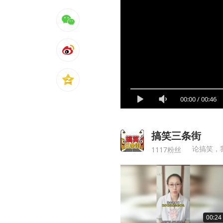
00:00
/
00:46
搞笑三条街
论搞笑，
1117粉丝
00:24