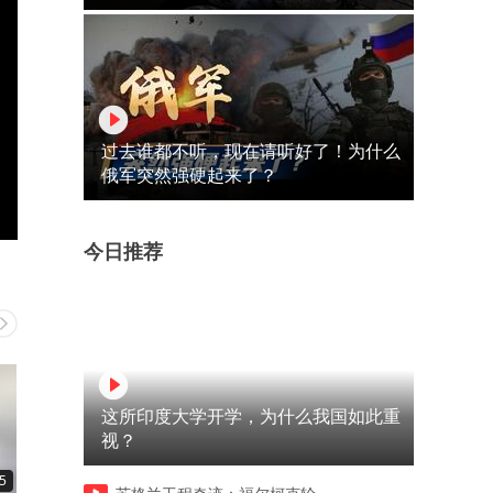
过去谁都不听，现在请听好了！为什么
俄军突然强硬起来了？
今日推荐
这所印度大学开学，为什么我国如此重
视？
5
00:19
00:27