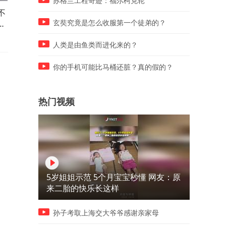
苏格兰工程奇迹：福尔柯克轮
不
女生的神秘花园，这几点要严
洗澡时发现自己的双唇，出
诉
格遵守，它可太重要了
这种状态，到底正常吗
玄奘究竟是怎么收服第一个徒弟的？
人类是由鱼类而进化来的？
你的手机可能比马桶还脏？真的假的？
热门视频
5岁姐姐示范 5个月宝宝秒懂 网友：原
来二胎的快乐长这样
孙子考取上海交大爷爷感谢亲家母