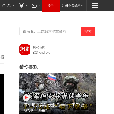
登录
注册免费邮箱
网易新闻
iOS
Android
举报
猜你喜欢
俄军坦克兵潜伏敌后半年，T-72变
身“地下堡垒”