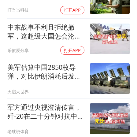
三辆车全款
叮当当科技
打开APP
中东战事不利且拒绝撤
军，这超级大国怎会沦为
流氓式消耗战
乐依爱分享
打开APP
美军估算中国2850枚导
弹，对比伊朗消耗后发现
一个尴尬现实
天启大世界
军方通过央视澄清传言，
歼-20在二十分钟对抗中被
全部摧毁
老酖说体育