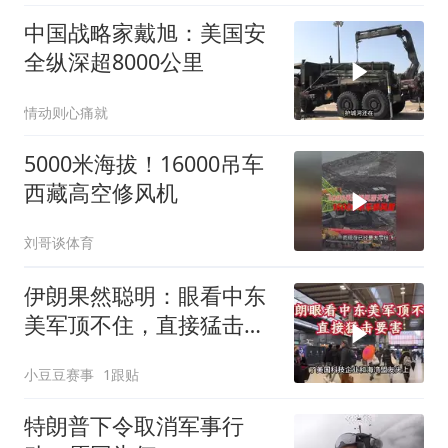
中国战略家戴旭：美国安
全纵深超8000公里
情动则心痛就
5000米海拔！16000吊车
西藏高空修风机
刘哥谈体育
伊朗果然聪明：眼看中东
美军顶不住，直接猛击要
害
小豆豆赛事
1跟贴
特朗普下令取消军事行