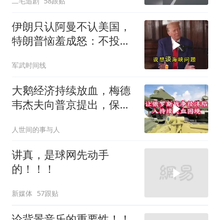
二毛追剧
58跟贴
伊朗只认阿曼不认美国，
特朗普恼羞成怒：不投降
就永不解除封锁
军武时间线
大鹅经济持续放血，梅德
韦杰夫向普京提出，保住
国家的唯一办法
人世间的事与人
讲真，是球网先动手
的！！！
新媒体
57跟贴
论背景音乐的重要性！！