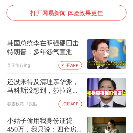
手机真会“偷听”我们说话吗
轰-6K到底是不是战略轰炸机
打开网易新闻 体验效果更佳
“皋”在低处
面对面丨蔡磊：与渐冻症抗争 纵使不敌 也不屈服
韩国总统李在明强硬回击
5万小车卖不动 微型代步车集体遇冷
特朗普，多年怨气宣泄
加沙约14万栋建筑被完全摧毁
吴王旅行ing
打开APP
从科技创新看开局起步的时与势
还没来得及清理亲华派，
马科斯没想到，莎拉这次
居然换了打法！
春露秋霜
1跟贴
打开APP
小姑子偷用我身份证贷
450万，我只说：四套房