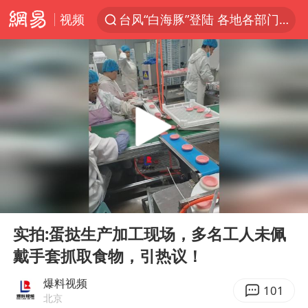
视频
台风“白海豚”登陆 各地各部门全力应对
多地银行上调存款利率
上海地铁4条线路全线停运
4.2平卫生间补漏注胶花1.55万
白海豚路径图
宇树申购 中一签有望赚20万元
今日有3只新股申购
00:00
00:19
武汉3名城管协管员殴打摊主被刑拘
Play
Ent
full
白海豚可深入内陆制造大范围风雨
实拍:蛋挞生产加工现场，多名工人未佩
戴手套抓取食物，引热议！
NBA传奇教练老尼尔森去世
男子结婚8年3个女儿都不是亲生
爆料视频
101
北京