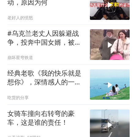
动，原因为何
老好人的愤怒
#乌克兰老丈人因躲避战
争，投奔中国女婿，被眼
前城市繁荣震惊
崩坏星穹铁道
经典老歌《我的快乐就是
想你》，深情感人的一首
老歌
吃货的分享
女骑车撞向右转弯的豪
车，这是谁的责任！