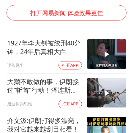
《龙餐馆》 冲奖
蒯曼挺进WTT横滨冠军赛女单四强
打开网易新闻 体验效果更佳
以军士兵把枪口对准中国记者
笔试第一被劝弃考涉事副校长被撤职
1927年李大钊被绞刑40分
白海豚5次眼壁置换
钟，24年后真相大白
构建更高水平的全民健身公共服务体系
误落风尘
打开APP
大鹅不敢做的事，伊朗接
过“斩首”行动！泽连斯基
这次真悬了？
启迪你的思维
打开APP
介文汲:伊朗打得多漂亮，
我对它越来越刮目相看！