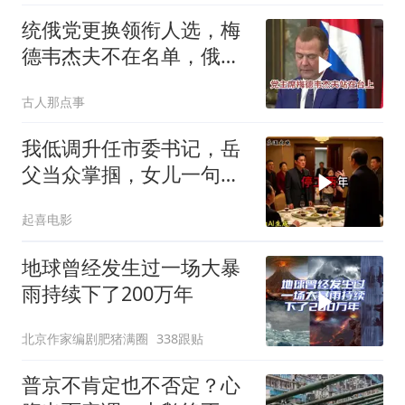
统俄党更换领衔人选，梅
德韦杰夫不在名单，俄政
坛释放出什么信号？
古人那点事
我低调升任市委书记，岳
父当众掌掴，女儿一句话
全家惊呆
起喜电影
地球曾经发生过一场大暴
雨持续下了200万年
北京作家编剧肥猪满圈
338跟贴
普京不肯定也不否定？心