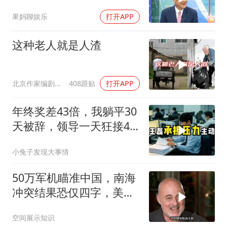
果妈聊娱乐
打开APP
这种老人就是人渣
北京作家编剧肥猪满圈
408跟贴
打开APP
年终奖差43倍，我躺平30
天被辞，领导一天狂接47
个退单电话
小兔子发现大事情
50万军机瞄准中国，南海
冲突结果恐仅四字，美防
长曾紧急下令
空间展示知识