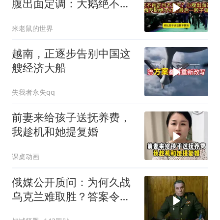
腹出面定调：大鹅绝不打
光最后一颗子弹
米老鼠的世界
越南，正逐步告别中国这
艘经济大船
失我者永失qq
前妻来给孩子送抚养费，
我趁机和她提复婚
课桌动画
俄媒公开质问：为何久战
乌克兰难取胜？答案令人
沉默