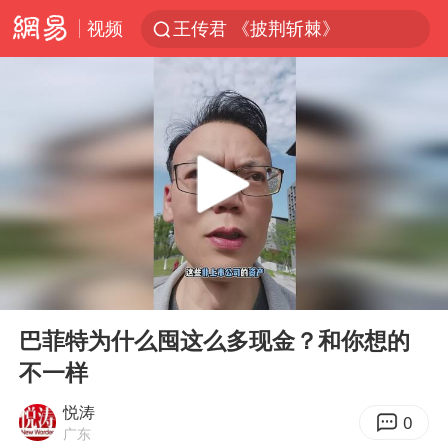
视频
王传君 《披荆斩棘》
上海：5号线16号线浦江线全线停运
白海豚预计将在浙江苍南到三门一带登陆
今日15时起福州地铁高架区段停运
国足U17与阿森纳决赛取消 并列冠军
王艺迪2-4不敌张本美和止步4强
上门女婿出轨女邻居多年被判重婚罪
00:00
02:46
2025年小学教师减少13.19万
Play
Ent
full
王艺迪无缘横滨赛决赛
巴菲特为什么囤这么多现金？和你想的
不一样
泰国：高度重视中国游客旅游体验
上海大部迎大暴雨
悦涛
0
广东