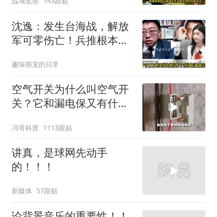
战域笔墨
143跟贴
沈逸：发生台海战，解放
军可零伤亡！兵推根本没
意义，就是作死
趣味萌宠的日常
空气开关为什么叫空气开
关？它和漏电保又有什么
区别？
冯哥科普
1113跟贴
讲真，是球网先动手
的！！！
新媒体
57跟贴
论背景音乐的重要性！！