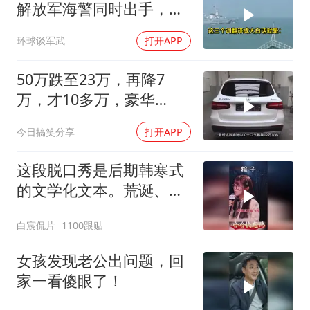
解放军海警同时出手，菲
律宾的挑衅该收场了
环球谈军武
打开APP
50万跌至23万，再降7
万，才10多万，豪华
SUV“降价王
今日搞笑分享
打开APP
这段脱口秀是后期韩寒式
的文学化文本。荒诞、激
愤又温暖
白宸侃片
1100跟贴
女孩发现老公出问题，回
家一看傻眼了！