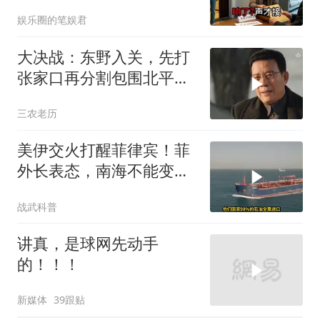
后丈夫收传票
娱乐圈的笔娱君
大决战：东野入关，先打
张家口再分割包围北平，
让傅作义投诚，，
三农老历
美伊交火打醒菲律宾！菲
外长表态，南海不能变成
第二个霍尔木兹
战武科普
讲真，是球网先动手
的！！！
新媒体
39跟贴