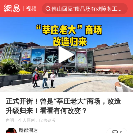
视频
佛山回应“废品场有残障务工人员”
服务提质，内需扩容有保障
李亚鹏向地铁吐血女孩捐99999元
美股收盘：道指再创历史新高
41岁女子为鼓励女儿考上985研究生
人贩子“梅姨”真名谢家梅
“老头乐”悬挂“蒙H好几个8”上路
00:00
11:10
河南：领导干部要带头休假
Play
Ent
full
被一条街帮助的“煎饼叔叔”去世
正式开街！曾是“莘庄老大”商场，改造
升级归来！看看有何改变？
香港乐坛著名填词人黎彼得去世
声明：个人原创，仅供参考
男子出狱前8天被改判死缓
魔都溜达