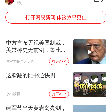
13岁少年白天写作业晚上夜市炒粉
5
上海
中方公布5项对美反制措施
打开网易新闻 体验效果更佳
外交部回应日本将中国列为最大挑战
被妻子举报丈夫与情人一审获刑1年
“中国游”持续带火“中国购”
中方宣布无视美国制裁，
你常吃的兰州拉面要改名了
美媒称史无前例，鲁比
奥：或追加二次制裁
张家界中心汽车站候车厅漏水如瀑布
寝室显眼包大队长
打开APP
坚持党全面领导和党中央集中统一领导
这脸翻的比书还快啊
小小段砸
打开APP
建军节当天黄岩岛亮剑，