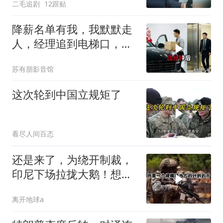
二毛追剧
12跟贴
降薪名单有我，我默默走
人，经理追到电梯口，见
我坐上保时捷愣住
苏有朋影音馆
这次轮到中国立规矩了
看尽人间百态
还是来了，为绕开制裁，
印尼下场拉拢大鹅！想让
普京震住中方？
离开地球a