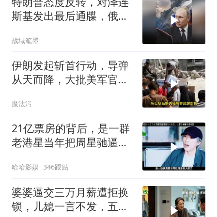
特朗普态度反转，对泽连
斯基发出最后通牒，俄乌
终于走向尾声？
战域笔墨
伊朗发起斩首行动，导弹
从天而降，大批美军官被
袭击？英法德失声
魔法污
21亿票房的背后，是一群
老港星当年把周星驰逼出
香港的残酷真相
哈哈影娱
346跟贴
婆婆逼交三万月薪遭拒换
锁，儿媳一言不发，五天