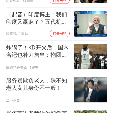
起喜电影
12跟贴
打开APP
（配音）印度博主：我们
印度又赢麻了？五代机还
没搞利索，六代机标签先
冷夜说
1跟贴
打开APP
贴上了，欧洲还排着队求
合作
炸锅了！KD开火后，国内
名记也补刀詹皇：抱团无
底线，最佳篮球商人
陈锌特色美食
1跟贴
服务员欺负老人，殊不知
老人女儿身份不一般！
二毛追剧