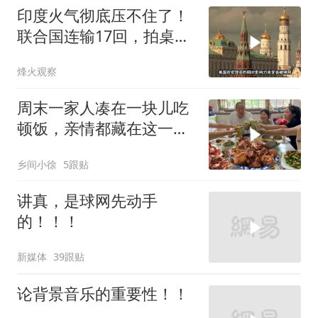
印度火气彻底压不住了！
联合国连输17回，拍桌子
把五常全数落一遍
烽火观察
周末一家人凑在一块儿吃
顿饭，亲情都藏在这一饭
一菜里
乡间小徐
5跟贴
讲真，是球网先动手
的！！！
新媒体
39跟贴
论背景音乐的重要性！！