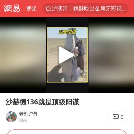
视频
泸溪河：桃酥吃出金属牙冠视频不实
美国将对多晶硅衍生品加征15%关税
四川宜宾市发生5.0级左右地震
改名后的“青海拉面”店
泰国校园枪击案死亡人数升至7人
1岁宝宝碰坏纸巾盒 宝妈被索赔924元
泰高官回应中国人在泰遭歧视：全面调查
00:00
00:49
女子开一天一夜空调后二氧化碳中毒
Play
Ent
full
97岁英国奶奶飞上天再破吉尼斯纪录
沙赫德136就是顶级阳谋
“空调24小时开着更省电”不实
老刘户外
0
湖南
70多岁父亲独自坐车到上海看望女儿