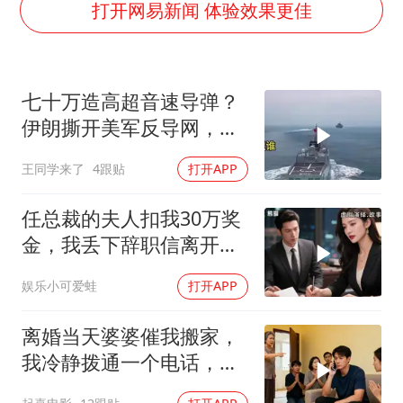
OpenAI为免费用户升级GPT-5.6 Luna
打开网易新闻 体验效果更佳
“不建议大家买深色蛋糕”
985博士后被曝在妻子孕期出轨后续
七十万造高超音速导弹？
公司“上四休三”但要降薪1000元
伊朗撕开美军反导网，炸
男子杀人后逃进深山21年活得像野人
出中国工业底牌
王同学来了
4跟贴
打开APP
如何把百年大党建设得更加坚强有力？
任总裁的夫人扣我30万奖
金，我丢下辞职信离开，
当晚她慌忙问：甲方只和
娱乐小可爱蛙
打开APP
你签约
离婚当天婆婆催我搬家，
我冷静拨通一个电话，全
家跪求我别走