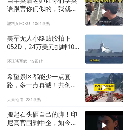
当年英语老师让你们学英
语跟害你们似的，我就是
吃了没有文化的亏
塑料叉FOKU
1061跟贴
美军无人小艇贴脸拍下
052D，24万美元挑衅10
亿美元大驱，这是要搞新
环球谈军武
19跟贴
战法？
希望景区都能少一点套
路，多一点真诚！共创良
好旅游环境！
大秦论道
281跟贴
搬起石头砸自己的脚！印
尼高官围剿中企，如今烂