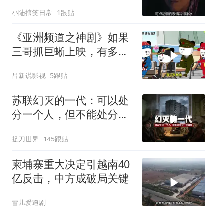
摊子没人收
小陆搞笑日常
1跟贴
《亚洲频道之神剧》如果
三哥抓巨蜥上映，有多少
人去看呢？
吕新说影视
5跟贴
苏联幻灭的一代：可以处
分一个人，但不能处分一
种渴望
捉刀世界
145跟贴
柬埔寨重大决定引越南40
亿反击，中方成破局关键
雪儿爱追剧