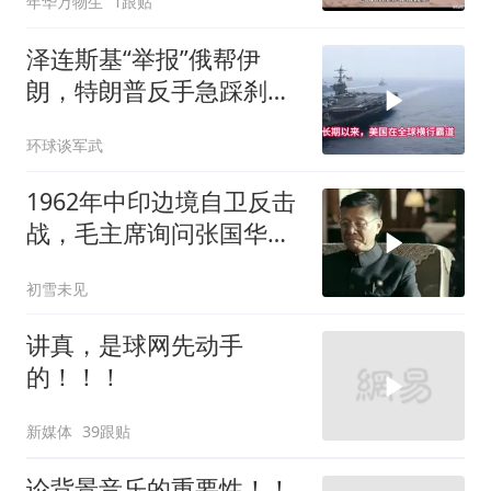
年华万物生
1跟贴
泽连斯基“举报”俄帮伊
朗，特朗普反手急踩刹
车，美国霸权底气尽失
环球谈军武
1962年中印边境自卫反击
战，毛主席询问张国华能
否获胜
初雪未见
讲真，是球网先动手
的！！！
新媒体
39跟贴
论背景音乐的重要性！！