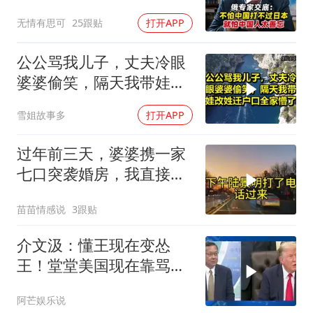
善忘
无情有思可
25跟贴
打开APP
公公骂我儿子，丈夫冷眼
婆婆偷笑，隔天我带娃改
姓迁户口全家懵了！
雪姐故事多
打开APP
过年前三天，婆婆携一家
七口突袭婚房，我直接锁
门，带孩子奔赴两百八十
苗苗情感说
3跟贴
公里外娘家
介文汲：懂王现在变怂
王！堂堂美国现在靠骂人
赢的美伊战争
阿芒娱乐说