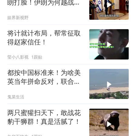
朗打脸！伊朗为何越战越
勇？
娱界新视野
将计就计布局，帮常征取
得赵家信任！
莹小八影视
1跟贴
都按中国标准来！为啥美
英当年拼命反对，联合国
反而全盘接受？
鬼菜生活
两只蜜獾扫天下，敢战花
豹干狮群！真是活腻了！