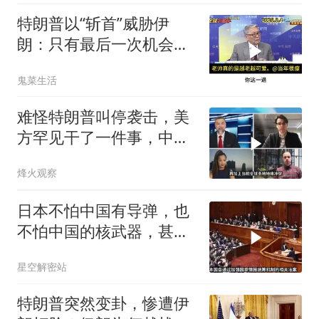
特朗普以“斩首”威胁伊
朗：只有最后一次机会
了。帅化民的观察
鬼菜生活
难怪特朗普叫停袭击，美
方罕见干了一件事，中方
智库预测有事发生
烽火观察
日本不怕中国有导弹，也
不怕中国的核武器，甚至
不怕中国的稀土制裁
星空解密站
特朗普突然变卦，惨遭伊