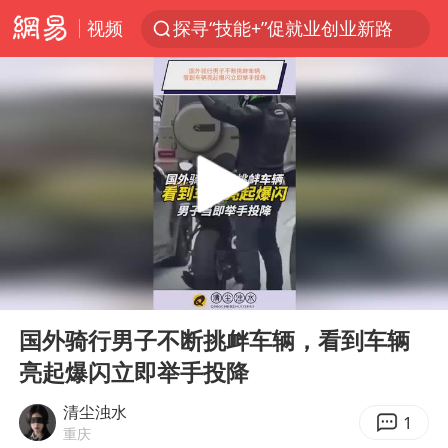
视频
探寻“技能+”促就业创业新路
周杰伦方辟谣“私生子”传闻
山东财大教授刘海明逝世 终年38岁
官方通报传销头目出狱办书院
逃犯看演唱会 刚出地铁就被逮住
台风白海豚可能在浙江登陆
因凡蒂诺首次公开道歉
00:00
00:15
《Monica》填词人黎彼得去世
Play
Ent
full
人贩子“梅姨”真实姓名曝光
国外骑行男子不断挑衅车辆，看到车辆
亮起爆闪立即举手投降
谷歌首席科学家Jeff Dean离职创业
“银行午休1.5小时”留个窗口行不行
清尘浊水
1
重庆