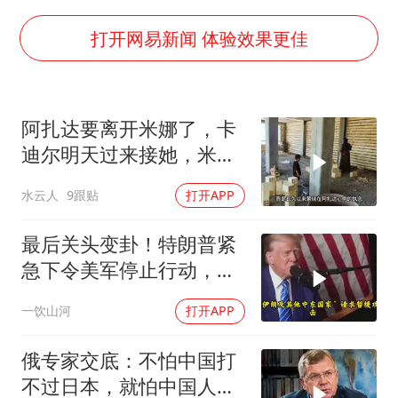
41岁女子为鼓励女儿考上985研究生
蜜雪冰城员工抽烟收银 门店现已停业
打开网易新闻 体验效果更佳
陕西柞水遭遇暴雨五千余户群众转移
汕头市政府被约谈
阿扎达要离开米娜了，卡
董路致歉：泰国10岁黑人父母是伪造的
迪尔明天过来接她，米娜
13岁少年白天写作业晚上夜市炒粉
放手让女儿离开
水云人
9跟贴
打开APP
总书记关心百姓身边这些民生大事
最后关头变卦！特朗普紧
急下令美军停止行动，他
认清了残酷的现实！
一饮山河
打开APP
俄专家交底：不怕中国打
不过日本，就怕中国人太