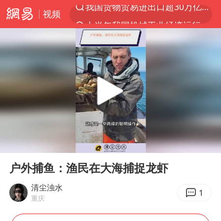
视频
上半年我国机械工业经济运行稳中有进
官方通报教师招聘笔试前13名被淘汰
台风白海豚加强
河南撤回“领导带薪错峰休假”通知
广东雷州通报特教老师招聘违规事件
“立秋的第一杯奶茶”又爆单了
A股三大股指收涨
00:00
00:55
泰国枪击案凶手先杀祖父母后行凶
Play
Ent
full
宇树科技中一签需缴款7.54万元
户外捕鱼：渔民在大海捕捉龙虾
中国军队坚决反制任何闹海图谋
清尘浊水
1
重庆
方程豹钛9新车申报