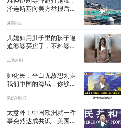
难怪伊朗导弹越打越准，
泽连斯基向美方举报后，
特朗普宣布不打了
外围打击
儿媳妇用肚子里的孩子逼
迫婆婆买房子，不料婆婆
的做法绝了！
二毛追剧
帅化民：平白无故想划走
我们中国的海域，你够格
吗？
果妈聊娱乐
太意外！中国欧洲就一件
事突然达成共识，美国这