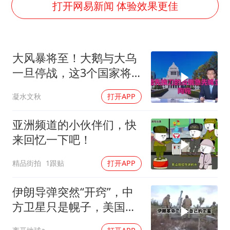
台湾海峡南口北上船舶实施交通管制
打开网易新闻 体验效果更佳
“新疆阿勒泰八月能滑雪”不实
向鹏0-3不敌张本智和
大风暴将至！大鹅与大乌
四川宜宾地震网友称睡觉被摇醒
一旦停战，这3个国家将
DeepSeek投资宇树科技意味什么
直接迎来灭国崩盘
凝水文秋
打开APP
公司“上四休三”但要降薪1000元
东方之约 相约未来
亚洲频道的小伙伴们，快
来回忆一下吧！
精品街拍
1跟贴
打开APP
伊朗导弹突然“开窍”，中
方卫星只是幌子，美国真
正怕的是两件事