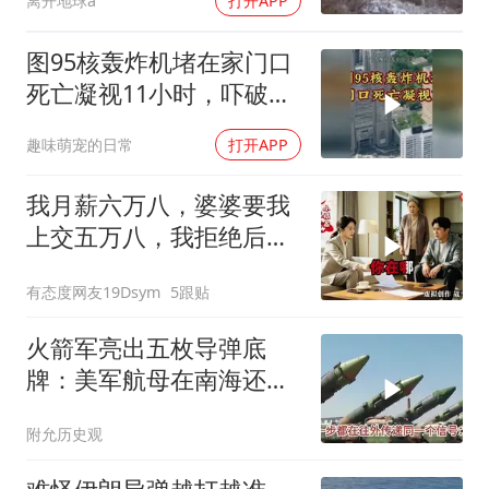
离开地球a
打开APP
图95核轰炸机堵在家门口
死亡凝视11小时，吓破胆
的日本多绝望？
趣味萌宠的日常
打开APP
我月薪六万八，婆婆要我
上交五万八，我拒绝后她
换了门锁，12天后我决意
有态度网友19Dsym
5跟贴
离婚
火箭军亮出五枚导弹底
牌：美军航母在南海还有
安全区吗？
附允历史观