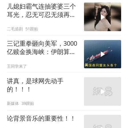
儿媳妇霸气连抽婆婆三个
耳光，忍无可忍无须再
忍，太解气了！
二毛追剧
51跟贴
三记重拳砸向美军，3000
亿赎金换海峡：伊朗算准
了特朗普不敢还手
王同学来了
讲真，是球网先动手
的！！！
新媒体
39跟贴
论背景音乐的重要性！！