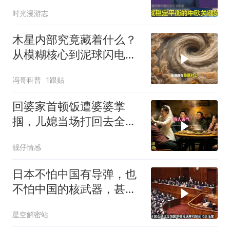
回彻底坐不住了？
时光漫游志
木星内部究竟藏着什么？
从模糊核心到泥球闪电，
重塑太阳系起源
冯哥科普
1跟贴
回婆家首顿饭遭婆婆掌
掴，儿媳当场打回去全家
惊呆
靓仔情感
日本不怕中国有导弹，也
不怕中国的核武器，甚至
不怕中国的稀土制裁
星空解密站