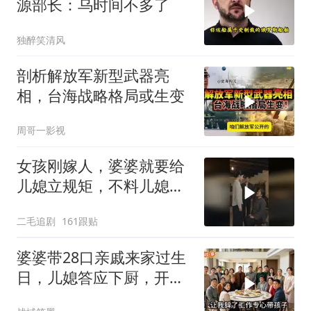
源部长：乌时间不多了
独醉笑清风
剖析解放军新型武器亮
相，台海战略格局或生变
周哥一影视
女孩刚嫁人，婆婆就要给
儿媳立规矩，不料儿媳不
是好惹的！
二毛追剧
161跟贴
婆婆带28口亲戚来家过生
日，儿媳答应下厨，开饭
时全愣住了