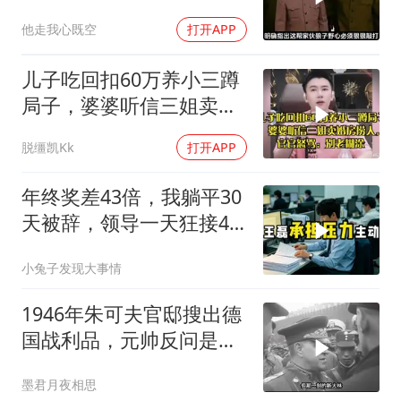
真的吗？
他走我心既空
打开APP
儿子吃回扣60万养小三蹲
局子，婆婆听信三姐卖婚
房捞人，官官怒骂
脱缰凯Kk
打开APP
年终奖差43倍，我躺平30
天被辞，领导一天狂接47
个退单电话
小兔子发现大事情
1946年朱可夫官邸搜出德
国战利品，元帅反问是否
需辞职
墨君月夜相思