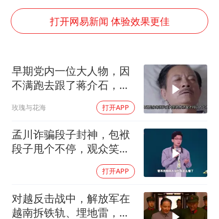
上海大部迎大暴雨
《龙餐馆》 冲奖
打开网易新闻 体验效果更佳
蒯曼挺进WTT横滨冠军赛女单四强
以军士兵把枪口对准中国记者
早期党内一位大人物，因
笔试第一被劝弃考涉事副校长被撤职
不满跑去跟了蒋介石，不
白海豚5次眼壁置换
料晚年竟悲惨死
玫瑰与花海
打开APP
构建更高水平的全民健身公共服务体系
孟川诈骗段子封神，包袱
段子甩个不停，观众笑到
失态丨脱口秀
打开APP
对越反击战中，解放军在
越南拆铁轨、埋地雷，是