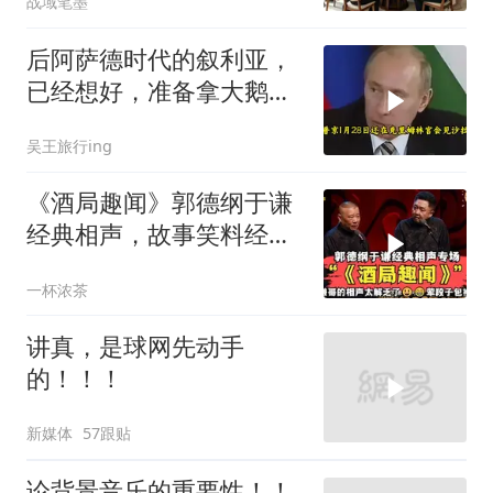
战域笔墨
后阿萨德时代的叙利亚，
已经想好，准备拿大鹅石
油叩响西方大门
吴王旅行ing
《酒局趣闻》郭德纲于谦
经典相声，故事笑料经典
不断！
一杯浓茶
讲真，是球网先动手
的！！！
新媒体
57跟贴
论背景音乐的重要性！！