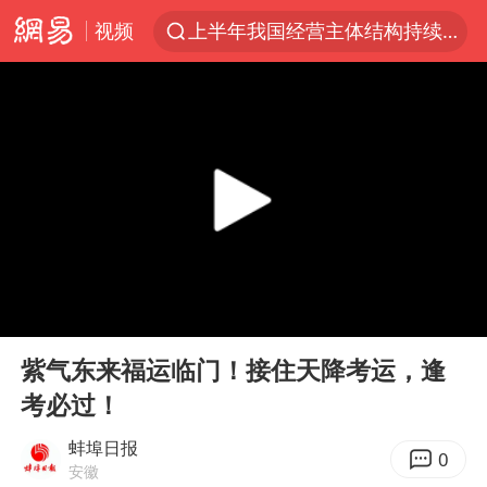
视频
上半年我国经营主体结构持续优化
王传君 《披荆斩棘》
上海：5号线16号线浦江线全线停运
白海豚预计将在浙江苍南到三门一带登陆
今日15时起福州地铁高架区段停运
国足U17与阿森纳决赛取消 并列冠军
王艺迪2-4不敌张本美和止步4强
00:00
00:21
上门女婿出轨女邻居多年被判重婚罪
Play
Ent
full
2025年小学教师减少13.19万
紫气东来福运临门！接住天降考运，逢
考必过！
王艺迪无缘横滨赛决赛
泰国：高度重视中国游客旅游体验
蚌埠日报
0
安徽