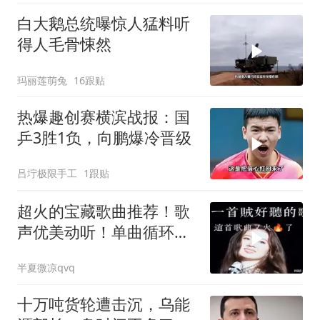
白大鹅总统曝惊人猛料听
得人毛骨悚然
玛丽莲萌兔
16跟贴
热爆趣创赛横滨战报：国
乒3胜1负，向鹏爆冷晋级
吕坾极限手工
1跟贴
超火的宝藏歌曲推荐！歌
声优美动听！单曲循环停
不下来！好听极了
半夏微凉qvq
十万吨货轮遭击沉，乌能