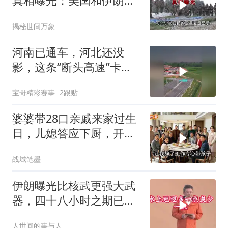
真相曝光：美国和伊朗都
在撒谎？
揭秘世间万象
河南已通车，河北还没
影，这条“断头高速”卡在
省界
宝哥精彩赛事
2跟贴
婆婆带28口亲戚来家过生
日，儿媳答应下厨，开饭
时全愣住了
战域笔墨
伊朗曝光比核武更强大武
器，四十八小时之期已
到，美军难以取胜
人世间的事与人