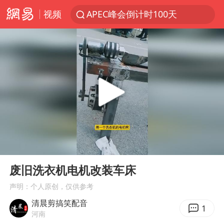
视频
APEC峰会倒计时100天
众星发文悼念秦焰
“还不如不放假”
独闯南太行失联女子遗体已找到
辽宁28名务农人员中暑死亡？官方辟谣
SK海力士回应“或出售重庆工厂”传闻
白海豚突然大拐弯 走出罕见路线
00:00
00:10
钟睒睒：必须限制电商平台权力
Play
Ent
full
大连一起飞航班因乘客可乐爆瓶折返
废旧洗衣机电机改装车床
血指纹匹配成功，20年悬案告破！凶手被执行死刑
声明：个人原创，仅供参考
清晨剪搞笑配音
医疗垃圾做手机壳 这也是谋财害命
1
河南