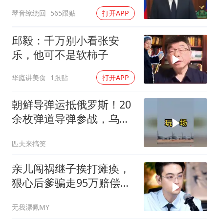
琴音缭绕回
565跟贴
打开APP
邱毅：千万别小看张安
乐，他可不是软柿子
华庭讲美食
1跟贴
打开APP
朝鲜导弹运抵俄罗斯！20
余枚弹道导弹参战，乌克
兰防空压力倍增！
匹夫来搞笑
亲儿闯祸继子挨打瘫痪，
狠心后爹骗走95万赔偿金
给亲儿买房娶媳妇
无我漂佩MY