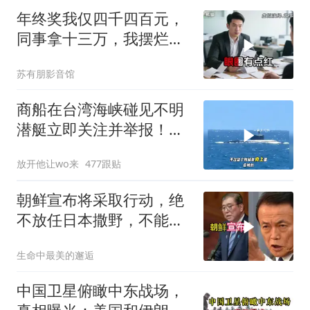
年终奖我仅四千四百元，
同事拿十三万，我摆烂离
职，领导接连收到三十七
苏有朋影音馆
笔退单
商船在台湾海峡碰见不明
潜艇立即关注并举报！一
闽字渔船直接冲脸
放开他让wo来
477跟贴
朝鲜宣布将采取行动，绝
不放任日本撒野，不能让
人类再遭灾祸
生命中最美的邂逅
中国卫星俯瞰中东战场，