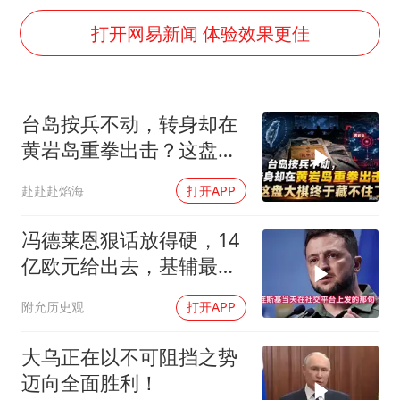
经销商证实雪佛兰暂停在华新车销售
打开网易新闻 体验效果更佳
武契奇：欧洲已处于大战边缘
7月CPI同比上涨0.5% 经济内生增长动力持续增强
无锡降雨量冲至全国第一
台岛按兵不动，转身却在
下党之路
黄岩岛重拳出击？这盘大
棋终于藏不住了
赴赴赴焰海
打开APP
冯德莱恩狠话放得硬，14
亿欧元给出去，基辅最缺
的东西却一样没补上
附允历史观
打开APP
大乌正在以不可阻挡之势
迈向全面胜利！