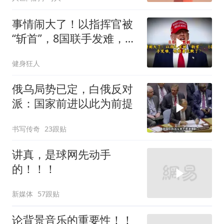
事情闹大了！以指挥官被
“斩首”，8国联手发难，特
朗普失声了？
健身狂人
俄乌局势已定，白俄反对
派：国家前进以此为前提
书写传奇
23跟贴
讲真，是球网先动手
的！！！
新媒体
57跟贴
论背景音乐的重要性！！