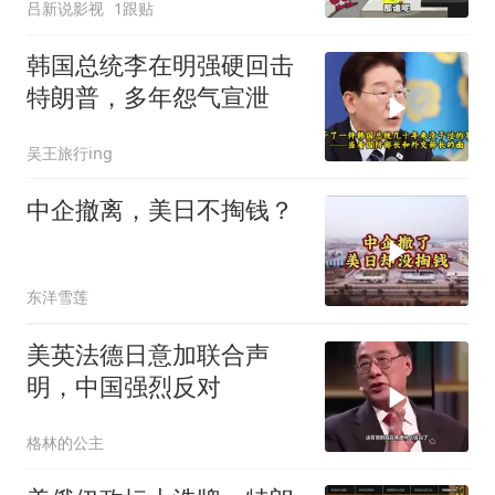
吕新说影视
1跟贴
韩国总统李在明强硬回击
特朗普，多年怨气宣泄
吴王旅行ing
中企撤离，美日不掏钱？
东洋雪莲
美英法德日意加联合声
明，中国强烈反对
格林的公主