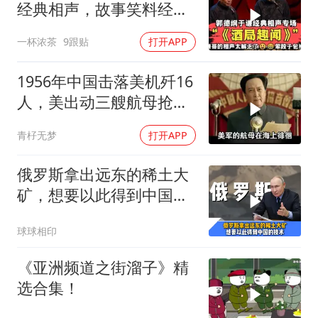
经典相声，故事笑料经典
不断！
一杯浓茶
9跟贴
打开APP
1956年中国击落美机歼16
人，美出动三艘航母抢尸
体
青杍无梦
打开APP
俄罗斯拿出远东的稀土大
矿，想要以此得到中国独
门的精炼技术
球球相印
《亚洲频道之街溜子》精
选合集！