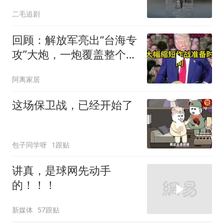
二毛追剧
回顾：解放军亮出“台海专
攻”大炮，一炮覆盖整个海
峡，有人该睡不着了
阿离家居
这场保卫战，已经开始了
包子同学呀
1跟贴
讲真，是球网先动手
的！！！
新媒体
57跟贴