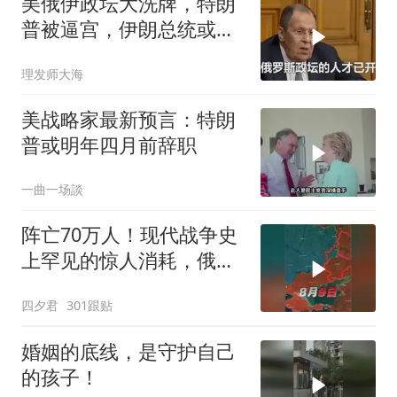
美俄伊政坛大洗牌，特朗
普被逼宫，伊朗总统或下
台，普京有麻烦了
理发师大海
美战略家最新预言：特朗
普或明年四月前辞职
一曲一场談
阵亡70万人！现代战争史
上罕见的惊人消耗，俄军
全线攻势为何停
四夕君
301跟贴
婚姻的底线，是守护自己
的孩子！