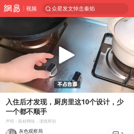
视频
众星发文悼念秦焰
苏州河水抢排翻泄至黄浦江
“还不如不放假”
辽宁28名务农人员中暑死亡？官方辟谣
独闯南太行失联女子遗体已找到
白海豚突然大拐弯 走出罕见路线
大连一起飞航班因乘客可乐爆瓶折返
00:00
03:32
百花奖闭幕式节目单正式揭晓
Play
Ent
full
血指纹匹配成功，20年悬案告破！凶手被执行死刑
入住后才发现，厨房里这10个设计，少
一个都不顺手
钟睒睒：必须限制电商平台权力
声明：取材网络，谨慎辨别
SK海力士回应“或出售重庆工厂”传闻
灰色观察局