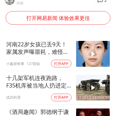
费大厨不自称“大王”了
2
河南
医疗垃圾做手机壳 这也是谋财害命
打开网易新闻 体验效果更佳
武契奇：欧洲已处于大战边缘
7月CPI同比上涨0.5% 经济内生增长动力持续增强
女孩每天“拼豆”拼坏眼睛
河南22岁女孩已丢9天！
下党之路
家属发声曝噩耗，难怪搜
救犬也闻不到气味
小鑫新鲜事
127跟贴
打开APP
十几架军机连夜跑路，
F35机库被当地人扔进定
位器，美军在中东的老底
战武科普
打开APP
让人掀了个干净
《酒局趣闻》郭德纲于谦