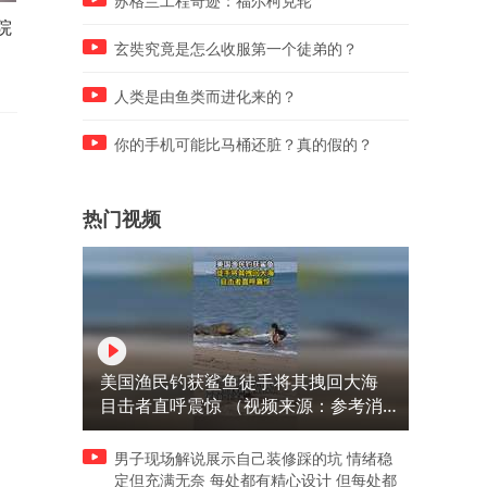
苏格兰工程奇迹：福尔柯克轮
院
博主晒高空视角看杂技“空中
泰国24岁球员参加比赛时发
斤
飞人”
意外：被雷电击中身亡，现
玄奘究竟是怎么收服第一个徒弟的？
另有9人受伤
人类是由鱼类而进化来的？
你的手机可能比马桶还脏？真的假的？
热门视频
美国渔民钓获鲨鱼徒手将其拽回大海
目击者直呼震惊 （视频来源：参考消
息）
男子现场解说展示自己装修踩的坑 情绪稳
定但充满无奈 每处都有精心设计 但每处都