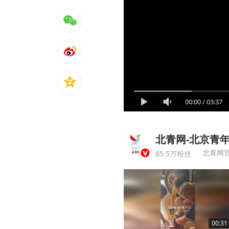
00:00
/
03:37
北青网-北京青
北青网
85.5万粉丝
00:31