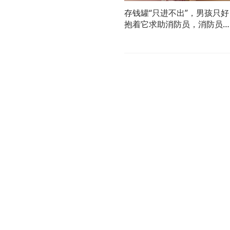
存钱罐“只进不出”，男孩只好
抱着它求助消防员，消防员
拆，最终“解除封印”（人民日
报）