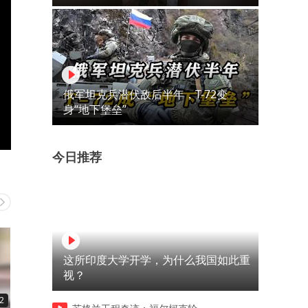
俄军坦克兵潜伏敌后半年，T-72变
身“地下堡垒”
今日推荐
这所印度大学开学，为什么我国如此重
视？
2
00:12
00:10