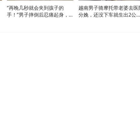
“再晚几秒就会夹到孩子的
越南男子骑摩托带老婆去医
破
手！”男子摔倒后忍痛起身，
分娩，还没下车就生出2公
狂奔救下6岁男童（人民日
宝宝
报）