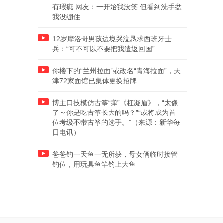
有瑕疵 网友：一开始我没笑 但看到洗手盆
我没绷住
12岁摩洛哥男孩边境哭泣恳求西班牙士
兵：“可不可以不要把我遣返回国”
你楼下的“兰州拉面”或改名“青海拉面”，天
津72家面馆已集体更换招牌
博主口技模仿古筝“弹”《枉凝眉》，“太像
了～你是吃古筝长大的吗？”“或将成为首
位考级不带古筝的选手。”（来源：新华每
日电讯）
爸爸钓一天鱼一无所获，母女俩临时接管
钓位，用玩具鱼竿钓上大鱼