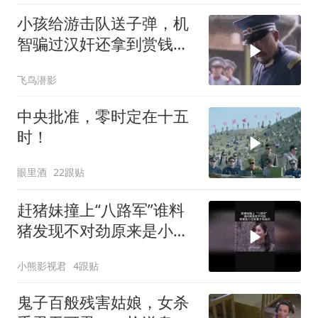
小孩给游击队送子弹，机
智骗过汉奸还拿到赏钱，
真是太聪明
飞鸟潜影
中央批准，零时定在十五
时！
眼里酒
22跟贴
赶猪妹撞上“八路军”谁料
猪发现不对劲原来是小日
本鬼子伪装的
小熊影视君
4跟贴
鬼子百般残害姑娘，女杀