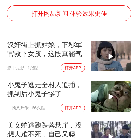
以军士兵把枪口对准中国记者
暑期研学游升温 在旅途中增长知识
打开网易新闻 体验效果更佳
猫咪过火把节被抹成黑猫
BLG经理辟谣Bin离队
汉奸街上抓姑娘，下秒军
曹颖儿子首次演长剧
官救下女孩，这段真霸气
“开学三件套”全线暴涨
影中见影
1跟贴
打开APP
总书记点赞的非遗苗绣焕发新生机
小鬼子逃走全村人追捕，
抓到后小鬼子惨了
一顿八斤米
66跟贴
打开APP
美女蛇逃跑跌落悬崖，没
想大难不死，自己又爬了