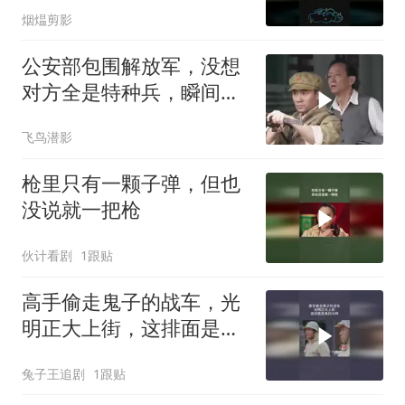
烟煴剪影
公安部包围解放军，没想
对方全是特种兵，瞬间拿
下对方
飞鸟潜影
枪里只有一颗子弹，但也
没说就一把枪
伙计看剧
1跟贴
高手偷走鬼子的战车，光
明正大上街，这排面是真
的大啊
兔子王追剧
1跟贴