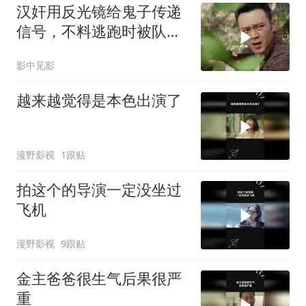
汉奸用反光镜给鬼子传递
信号，不料逃跑时被队长
发现
影中见影
越来越觉得是本色出演了
漫野影视
1跟贴
拍这个的导演一定没坐过
飞机
漫野影视
9跟贴
金主爸爸很生气后果很严
重