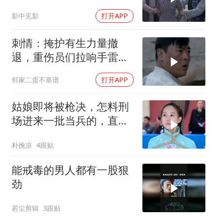
上来
影中见影
打开APP
刺情：掩护有生力量撤
退，重伤员们拉响手雷，
和鬼子同归于尽
邻家二蛋不靠谱
打开APP
姑娘即将被枪决，怎料刑
场进来一批当兵的，直接
包围警察！
朴挽凉
4跟贴
能戒毒的男人都有一股狠
劲
若尘剪辑
3跟贴