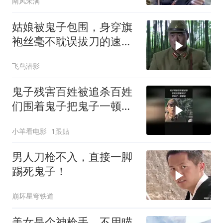
南风未满
姑娘被鬼子包围，身穿旗
袍丝毫不耽误拔刀的速
度，完虐鬼子
飞鸟潜影
鬼子残害百姓被追杀百姓
们围着鬼子把鬼子一顿暴
揍
小羊看电影
1跟贴
男人刀枪不入，直接一脚
踢死鬼子！
崩坏星穹铁道
美女是个神枪手，不用瞄