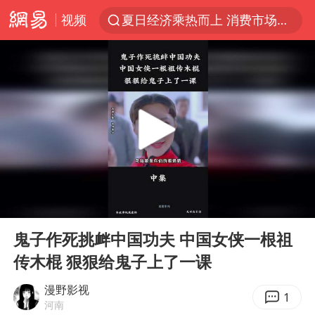
视频
夏日经济乘热而上 消费市场向新而行
哈马斯称坚持加沙停火协议路线图
浙江省甬江发生2026年第1号洪水
白海豚对华东华北影响会大于巴威
央视新主播李秋莹母校发文祝贺
独闯南太行的失联女生最后轨迹已确认
上门女婿出轨女邻居多年被判重婚罪
00:00
01:12
国足U17与阿森纳决赛取消 并列冠军
Play
Ent
full
浙江近300条预警生效中 今夜大部暴雨
鬼子作死挑衅中国功夫 中国女侠一根祖
传木棍 狠狠给鬼子上了一课
香港刷新1884年以来最高气温纪录
上海全力守护市民“菜篮子”
漫野影视
1
河南