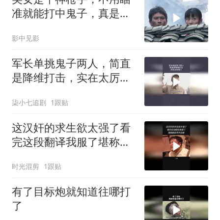
准就能打中鬼子，真是奇
才
影中见影
军长单挑鬼子两人，简直
是降维打击，实在太厉害
了
柒小七追剧
1跟贴
这汉奸的求生欲太强了看
完这段翻译我服了堪称翻
译界天花板
时光混剪
1跟贴
有了目标炮就知道往哪打
了