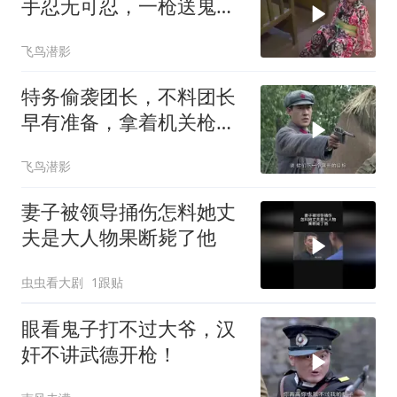
手忍无可忍，一枪送鬼子
见阎王
飞鸟潜影
特务偷袭团长，不料团长
早有准备，拿着机关枪躲
草席后面
飞鸟潜影
妻子被领导捅伤怎料她丈
夫是大人物果断毙了他
虫虫看大剧
1跟贴
眼看鬼子打不过大爷，汉
奸不讲武德开枪！