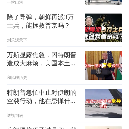
一饮山河
除了导弹，朝鲜再派3万
士兵，能拯救普京吗？
刘乐观天下
万斯显露焦急，因特朗普
造成大麻烦，美国本土有
受袭可能
和风聊历史
特朗普急忙中止对伊朗的
空袭行动，他在忌惮什
么，谁出手拦阻
透视到底