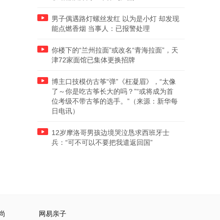
男子偶遇路灯螺丝发红 以为是小灯 却发现
能点燃香烟 当事人：已报警处理
你楼下的“兰州拉面”或改名“青海拉面”，天
津72家面馆已集体更换招牌
博主口技模仿古筝“弹”《枉凝眉》，“太像
了～你是吃古筝长大的吗？”“或将成为首
位考级不带古筝的选手。”（来源：新华每
日电讯）
12岁摩洛哥男孩边境哭泣恳求西班牙士
兵：“可不可以不要把我遣返回国”
尚
网易亲子