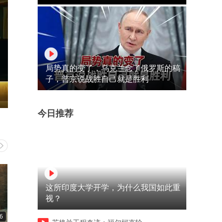
局势真的变了，乌克兰念了俄罗斯的稿
子，普京说战胜自己就是胜利
今日推荐
这所印度大学开学，为什么我国如此重
视？
6
01:55
05:05