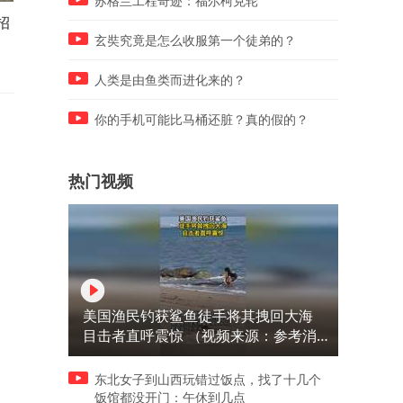
苏格兰工程奇迹：福尔柯克轮
招
咚咚掌握所有证据，杀害夏冰
儿子买房本以为捡了便宜，
清的凶手终于全部落网
想到是凶宅
玄奘究竟是怎么收服第一个徒弟的？
人类是由鱼类而进化来的？
你的手机可能比马桶还脏？真的假的？
热门视频
美国渔民钓获鲨鱼徒手将其拽回大海
目击者直呼震惊 （视频来源：参考消
息）
东北女子到山西玩错过饭点，找了十几个
饭馆都没开门：午休到几点