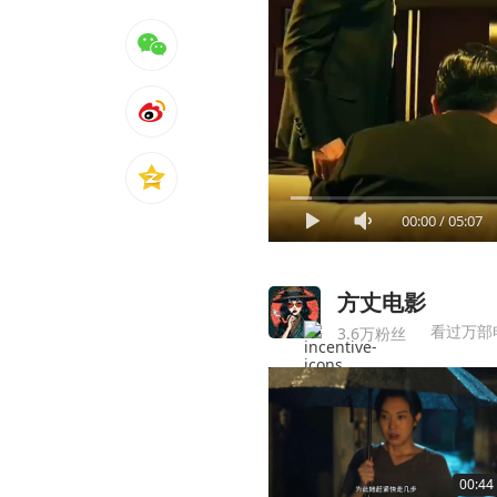
00:00
/
05:07
方丈电影
看过万部
3.6万粉丝
00:44