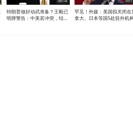
06:14
05:1
痪
特朗普做好动武准备？王毅已
罕见！外媒：美国拟关闭在
中
明牌警告：中美若冲突，结局
拿大、日本等国5处驻外机
早已注定