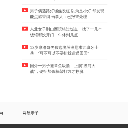
男子偶遇路灯螺丝发红 以为是小灯 却发现
能点燃香烟 当事人：已报警处理
东北女子到山西玩错过饭点，找了十几个
饭馆都没开门：午休到几点
12岁摩洛哥男孩边境哭泣恳求西班牙士
兵：“可不可以不要把我遣返回国”
国外一男子遭章鱼吸脸，上演“拔河大
战”，硬扯加铁棒敲打方才挣脱
尚
网易亲子