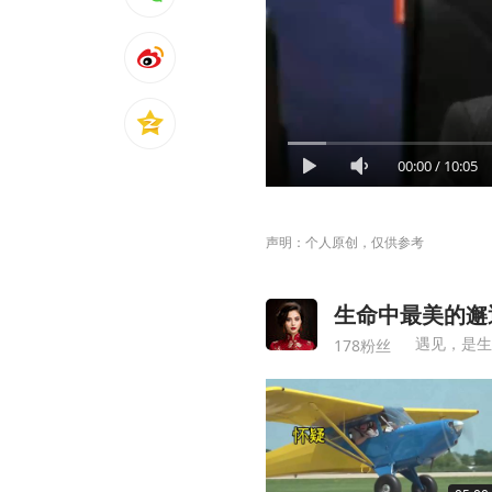
00:00
/
10:05
声明：个人原创，仅供参考
生命中最美的邂
遇见，是生
178粉丝