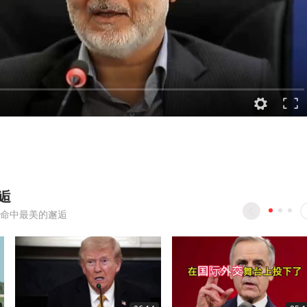
逅
命中最美的邂逅