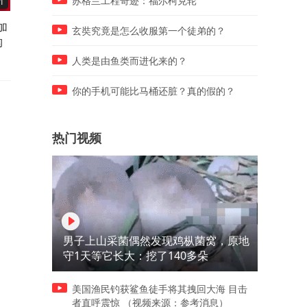
苏格兰工程奇迹：福尔柯克轮
1
05:31
04:45
加
美国总统特朗普表态！并发出
菲副总统拒认845张收据，1
玄奘究竟是怎么收服第一个徒弟的？
构
威胁
箱证据作废，弹劾案陷僵局
人类是由鱼类而进化来的？
你的手机可能比马桶还脏？真的假的？
热门视频
男子上山采菌偶然发现鸡枞菌窝，原地
守1天等它长大：挖了140多朵
美国渔民钓获鲨鱼徒手将其拽回大海 目击
者直呼震惊 （视频来源：参考消息）