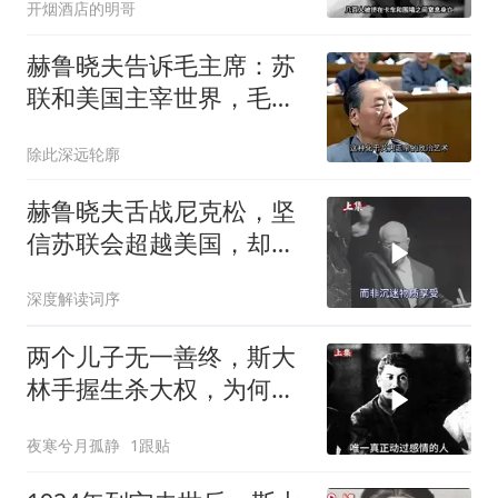
开烟酒店的明哥
赫鲁晓夫告诉毛主席：苏
联和美国主宰世界，毛主
席的回应吓坏翻译
除此深远轮廓
赫鲁晓夫舌战尼克松，坚
信苏联会超越美国，却被
亲儿子“打脸”
深度解读词序
两个儿子无一善终，斯大
林手握生杀大权，为何保
不住三个子女？
夜寒兮月孤静
1跟贴