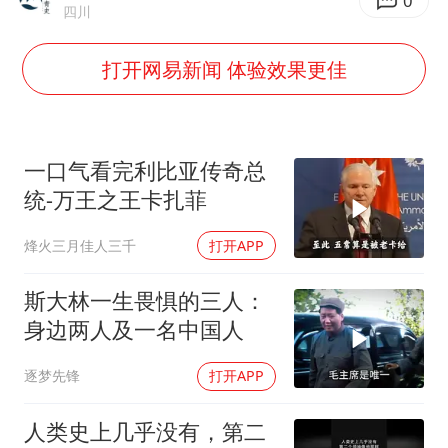
浙江台州《告全体市民书》
0
四川
郑丽文：台湾从来没有“独立”过
打开网易新闻 体验效果更佳
梁家辉百花奖演讲落泪
大V：马科斯把路走绝了
香港正式允许“拒绝抢救”
一口气看完利比亚传奇总
人民的健康、体质、幸福一脉相承
统-万王之王卡扎菲
烽火三月佳人三千
打开APP
斯大林一生畏惧的三人：
身边两人及一名中国人
逐梦先锋
打开APP
人类史上几乎没有，第二