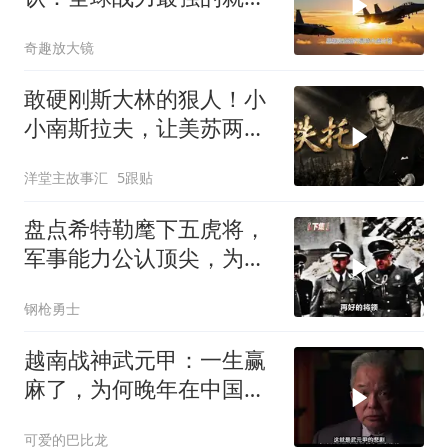
3国！剩下的不值一提
奇趣放大镜
敢硬刚斯大林的狠人！小
小南斯拉夫，让美苏两国
都不敢随便招惹
洋堂主故事汇
5跟贴
盘点希特勒麾下五虎将，
军事能力公认顶尖，为何
最后还是输了？
钢枪勇士
越南战神武元甲：一生赢
麻了，为何晚年在中国养
老？
可爱的巴比龙