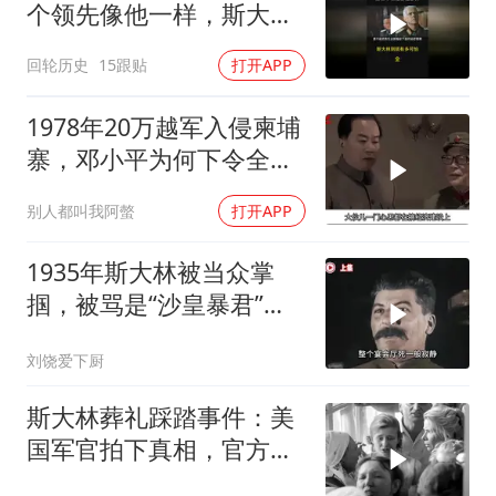
个领先像他一样，斯大林
到底有多可怕？
回轮历史
15跟贴
打开APP
1978年20万越军入侵柬埔
寨，邓小平为何下令全军
准备反击？
别人都叫我阿螫
打开APP
1935年斯大林被当众掌
掴，被骂是“沙皇暴君”，
一年后此人秘密消失
刘饶爱下厨
斯大林葬礼踩踏事件：美
国军官拍下真相，官方为
何隐瞒？