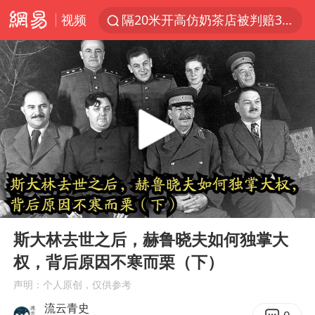
视频
隔20米开高仿奶茶店被判赔35万元
“不怕六爷挂得多 就怕六爷挂一颗”
新疆景区自驾服务费改为按车收费
多家A股公司收到美国关税退款
直击东北超：哈尔滨vs通辽
视频丨中国东方电气集团原党组副书记、董事宋致远被查
香港宏福苑火灾或由烟头引起
00:00
02:21
白海豚将正面袭击贯穿浙江
Play
Ent
full
酒店回应车内过夜被收150元
斯大林去世之后，赫鲁晓夫如何独掌大
权，背后原因不寒而栗（下）
36岁男演员成景区NPC后人气爆棚
声明：个人原创，仅供参考
几元成本的AI广告导致千万市值蒸发
流云青史