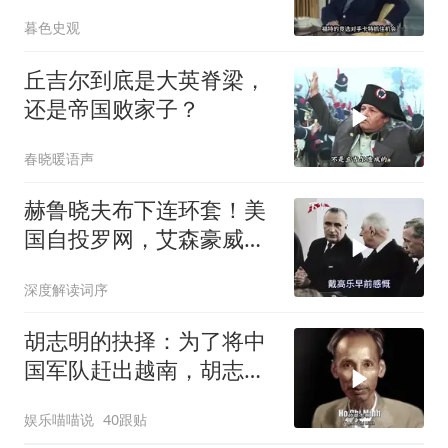
大选
暮色史观
丘吉尔到底是大英脊梁，
还是帝国败家子？
春晓暖语声
赫鲁晓夫布下连环套！美
国自投罗网，艾森豪威尔
颜面扫地
深度解读词序
胡志明的抉择：为了将中
国军队赶出越南，胡志明
甘做法国的殖民地
娱乐喵喵说
40跟贴