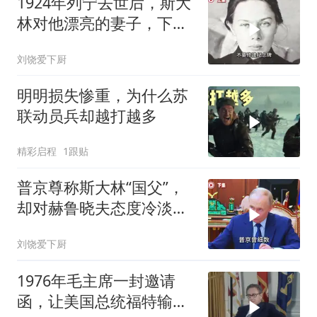
1924年列宁去世后，斯大
林对他漂亮的妻子，下了
个“残忍”的命令
刘饶爱下厨
明明损失惨重，为什么苏
联动员兵却越打越多
精彩启程
1跟贴
普京尊称斯大林“国父”，
却对赫鲁晓夫态度冷淡，
背后有何隐情？
刘饶爱下厨
1976年毛主席一封邀请
函，让美国总统福特输掉