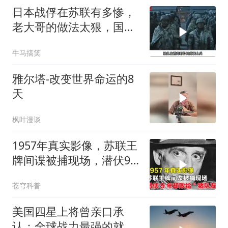
日本战俘在苏联有多惨，
老大哥的做法太狠，国人
大呼解恨
牛马搞笑
雅尔塔-改变世界命运的8
天
枫叶漫谈
1957年真实影像，苏联王
牌间谍被捕现场，潜伏9
年却败给“猪队友”
苍穹科普
美国四星上将曾亲口承
认：全球战力最强的就这