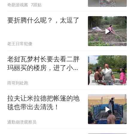
奇葩游戏酱
7跟贴
要折腾什么呢？，太逗了
老王日常犯傻
老挝瓦梦村长要去看二胖
玛丽买的楼房，进了小区
连连称赞太漂亮了
雨哥到处跑
拉夫让米拉德把帐篷的地
毯也带出去清洗！
通勤崩溃观察员