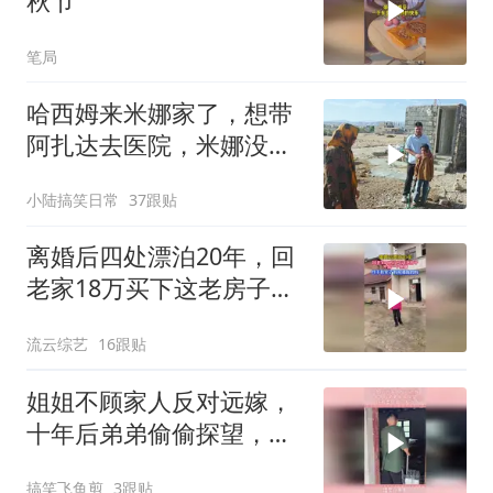
秋节
笔局
哈西姆来米娜家了，想带
阿扎达去医院，米娜没答
应哈西姆
小陆搞笑日常
37跟贴
离婚后四处漂泊20年，回
老家18万买下这老房子，
终于有一个家了！
流云综艺
16跟贴
姐姐不顾家人反对远嫁，
十年后弟弟偷偷探望，所
有委屈瞬间发泄
搞笑飞鱼剪
3跟贴