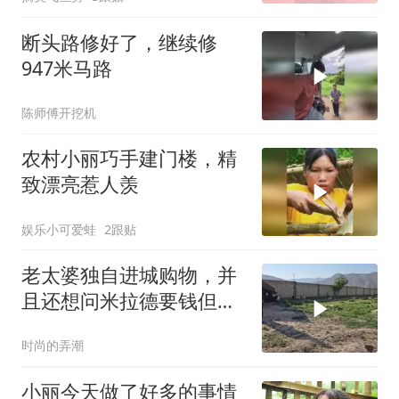
断头路修好了，继续修
947米马路
陈师傅开挖机
农村小丽巧手建门楼，精
致漂亮惹人羡
娱乐小可爱蛙
2跟贴
老太婆独自进城购物，并
且还想问米拉德要钱但被
拒绝​
时尚的弄潮
小丽今天做了好多的事情