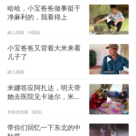
哈哈，小宝爸爸做事挺干
净麻利的，我看得上
婉儿视频
16跟贴
小宝爸爸又背着大米来看
儿子了
婉儿视频
米娜答应阿扎达，明天带
她去医院见卡迪尔，米娜
能说到做到吗
奇葩游戏酱
2跟贴
带你们回忆一下东北的中