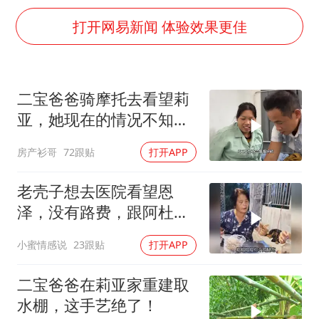
秋天的第一杯奶茶到底有多火
打开网易新闻 体验效果更佳
百花奖开幕式
国防部：坚决反制任何闹海挑衅图谋
东航：国内客票提前14天免费退改
二宝爸爸骑摩托去看望莉
美股存储板块集体大跌
亚，她现在的情况不知道
胡彦斌获《歌手2026》歌王
何时才能出院！
房产衫哥
72跟贴
打开APP
“今天得有40℃了吧 为啥还不预警”
老壳子想去医院看望恩
夯实基础开新局
泽，没有路费，跟阿杜要
钱，被直接拒绝！
小蜜情感说
23跟贴
打开APP
二宝爸爸在莉亚家重建取
水棚，这手艺绝了！