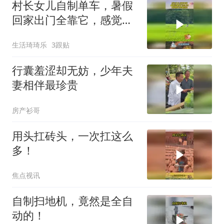
村长女儿自制单车，暑假
回家出门全靠它，感觉自
己非常拉风！
生活琦琦乐
3跟贴
行囊羞涩却无妨，少年夫
妻相伴最珍贵
房产衫哥
用头扛砖头，一次扛这么
多！
焦点视讯
自制扫地机，竟然是全自
动的！