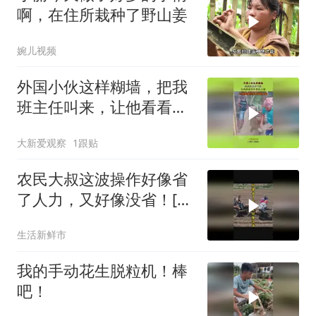
啊，在住所栽种了野山姜
婉儿视频
外国小伙这样糊墙，把我
班主任叫来，让他看看烂
泥能扶上墙！
大新爱观察
1跟贴
农民大叔这波操作好像省
了人力，又好像没省！[捂
脸]
生活新鲜市
我的手动花生脱粒机！棒
吧！