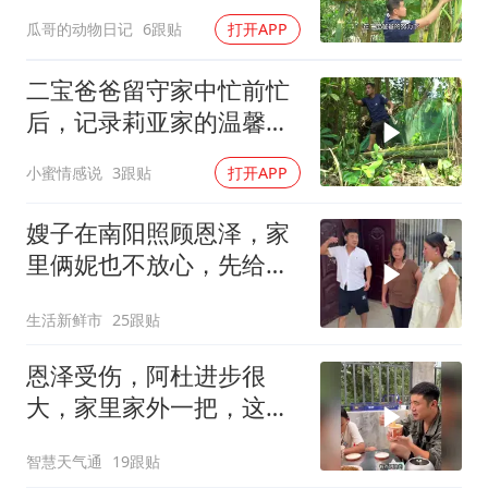
瓜哥的动物日记
6跟贴
打开APP
二宝爸爸留守家中忙前忙
后，记录莉亚家的温馨日
常
小蜜情感说
3跟贴
打开APP
嫂子在南阳照顾恩泽，家
里俩妮也不放心，先给她
们领家里也好招呼
生活新鲜市
25跟贴
恩泽受伤，阿杜进步很
大，家里家外一把，这才
是当爸的样子
智慧天气通
19跟贴