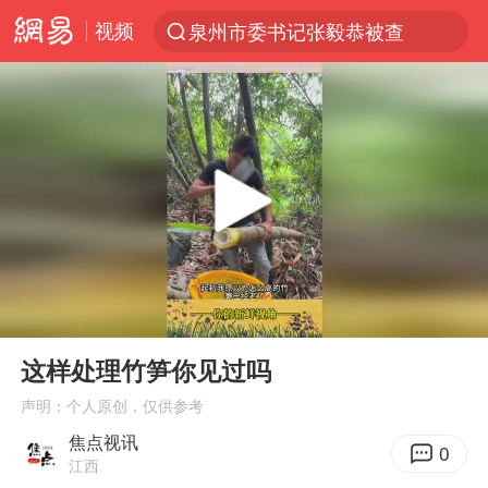
视频
泉州市委书记张毅恭被查
“电影+”如何激发千亿级消费新活力？
台风白海豚已进入24小时警戒线
全球首个长时储能一体化产业园量产
陈垣宇0-3张禹珍 国乒男单全军覆没
中巨芯：上半年归母净利润1405.77万元
四川宜宾市高县4.9级地震致1人死亡
00:00
00:19
中国女篮70-67险胜尼日利亚女篮
Play
Ent
full
名创优品回应女子吐槽内裤质量差
这样处理竹笋你见过吗
上海：台风白海豚或将带来龙卷风
声明：个人原创，仅供参考
焦点视讯
出口禁令驱动有色板块大涨
0
江西