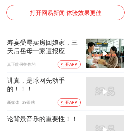
国防部：中国军队坚决反制任何闹海挑衅图谋
陈幸同晋级WTT横滨冠军赛8强
打开网易新闻 体验效果更佳
宇树科技中一签需缴款7.54万元
两名乘客在飞机上因调节座椅起冲突
寿宴受辱卖房回娘家，三
女儿为争财产堵门阻挠父亲出殡
天后岳母一家遭报应
今日立秋你咬秋了吗
真正能保护你的
打开APP
夯实基础开新局
讲真，是球网先动手
的！！！
新媒体
39跟贴
打开APP
论背景音乐的重要性！！