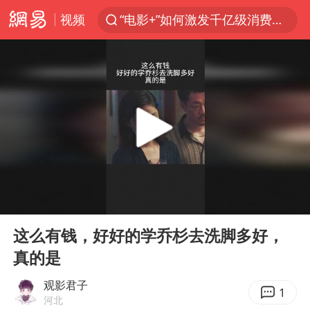
视频
“电影+”如何激发千亿级消费新活力？
日本试射“战斧”导弹，国防部回应
台风白海豚中心风力增强
向鹏0-3不敌张本智和
百花奖开幕式
四川宜宾高县4.9级地震致1死
广东雷州通报特教老师招聘违规事件
00:00
00:44
山东一元代青花杯离奇失踪
Play
Ent
full
“新疆阿勒泰八月能滑雪”不实
这么有钱，好好的学乔杉去洗脚多好，
真的是
刘国正说向鹏打得很窝囊
我国外贸延续良好增长态势
观影君子
1
河北