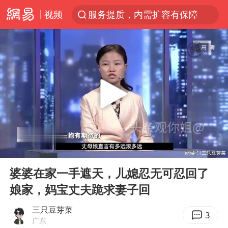
视频
服务提质，内需扩容有保障
官方通报传销头目出狱办书院
米兰1-1国米
台风白海豚或在华东沿海登陆
逃犯看演唱会 刚出地铁就被逮住
因凡蒂诺首次公开道歉
41岁女子为鼓励女儿考上985研究生
00:00
10:14
《Monica》填词人黎彼得去世
Play
Ent
full
人贩子“梅姨”真实姓名曝光
婆婆在家一手遮天，儿媳忍无可忍回了
娘家，妈宝丈夫跪求妻子回
普京宣布多项人事调整
“银行午休1.5小时”留个窗口行不行
三只豆芽菜
3
广东