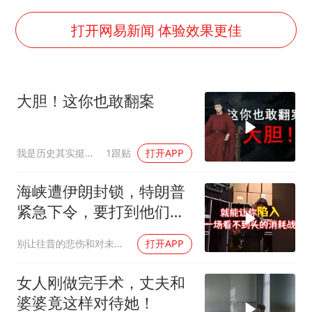
谷歌首席科学家Jeff Dean离职创业
22岁女生南太行山失联已超十天
打开网易新闻 体验效果更佳
汕头市政府被约谈
陕西柞水遭遇暴雨五千余户群众转移
大胆！这你也敢翻案
蜜雪冰城员工抽烟收银 门店现已停业
嘲讽周星驰无儿女没朋友 李修贤道歉
我是历史其实挺有趣
1跟贴
打开APP
坚持党全面领导和党中央集中统一领导
海峡遭伊朗封锁，特朗普
紧急下令，要打到他们承
受不住
别让往昔的悲伤和对未来的恐惧
打开APP
女人刚做完手术，丈夫和
婆婆竟这样对待她！