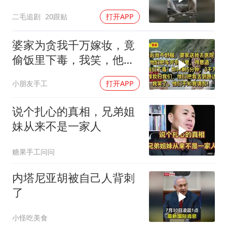
二毛追剧
20跟贴
打开APP
婆家为贪我千万嫁妆，竟
偷饭里下毒，我笑，他们
却不知我调包！
小朋友手工
打开APP
说个扎心的真相，兄弟姐
妹从来不是一家人
糖果手工问问
内塔尼亚胡被自己人背刺
了
小怪吃美食