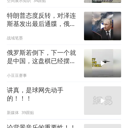
空间展示知识
34跟贴
特朗普态度反转，对泽连
斯基发出最后通牒，俄乌
终于走向尾声？
战域笔墨
俄罗斯若倒下，下一个就
是中国，这盘棋已经摆到
了台面上
小豆豆赛事
讲真，是球网先动手
的！！！
新媒体
39跟贴
论背景音乐的重要性！！