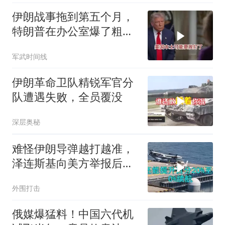
伊朗战事拖到第五个月，
特朗普在办公室爆了粗
口，前外交官警告：本土
军武时间线
可能要挨打了
伊朗革命卫队精锐军官分
队遭遇失败，全员覆没
深层奥秘
难怪伊朗导弹越打越准，
泽连斯基向美方举报后，
特朗普宣布不打了
外围打击
俄媒爆猛料！中国六代机