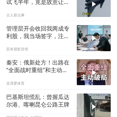
试飞半年，竟是故意让卫
星拍到的？
古人那点事
管理层开会收回我两成专
利股，我当场签字，注销
核心技术授权，全员慌了
苏有朋影音馆
秦安：俄新处方！出路在
“全面战时重组”和主动破
局，中国可借鉴
吴霶爱体育
巴基斯坦慌乱：曾握瓜达
尔港、喀喇昆仑公路王牌