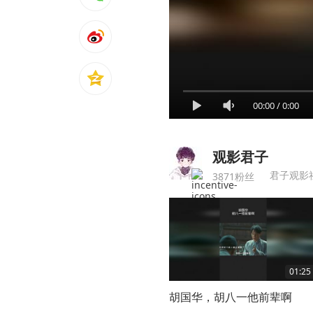
00:00
/
0:00
观影君子
君子观影
3871粉丝
01:25
胡国华，胡八一他前辈啊