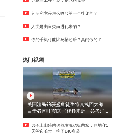
苏格兰工程奇迹：福尔柯克轮
玄奘究竟是怎么收服第一个徒弟的？
人类是由鱼类而进化来的？
你的手机可能比马桶还脏？真的假的？
热门视频
美国渔民钓获鲨鱼徒手将其拽回大海
目击者直呼震惊 （视频来源：参考消
息）
男子上山采菌偶然发现鸡枞菌窝，原地守1
天等它长大：挖了140多朵