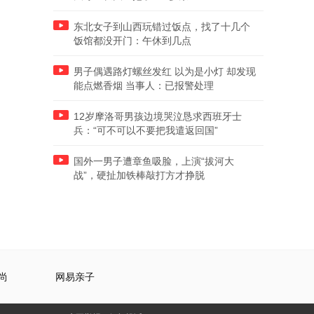
东北女子到山西玩错过饭点，找了十几个
饭馆都没开门：午休到几点
男子偶遇路灯螺丝发红 以为是小灯 却发现
能点燃香烟 当事人：已报警处理
12岁摩洛哥男孩边境哭泣恳求西班牙士
兵：“可不可以不要把我遣返回国”
国外一男子遭章鱼吸脸，上演“拔河大
战”，硬扯加铁棒敲打方才挣脱
尚
网易亲子