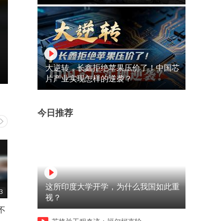
大逆转，长鑫拒绝苹果压价了！中国芯
片产业实现怎样的逆袭？
今日推荐
这所印度大学开学，为什么我国如此重
3
03:09
00:10
视？
不
一首鲁冰花，唱尽了人间悲凉
五人上一层楼的工夫，这娘
够狠