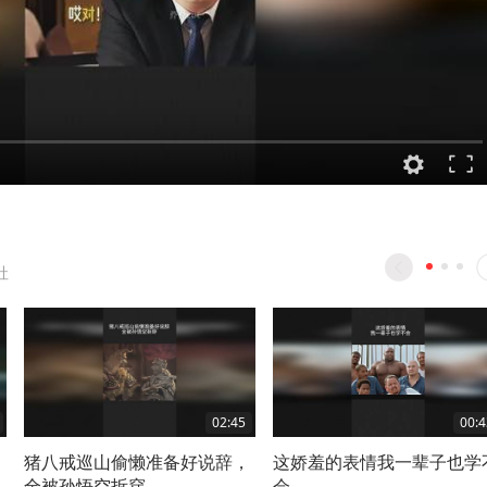
社
02:45
00:4
猪八戒巡山偷懒准备好说辞，
这娇羞的表情我一辈子也学
全被孙悟空拆穿
会