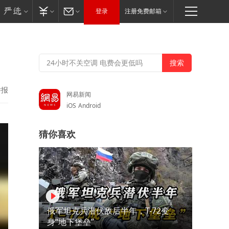
登录
注册免费邮箱
举报
网易新闻
iOS
Android
猜你喜欢
俄军坦克兵潜伏敌后半年，T-72变
身“地下堡垒”