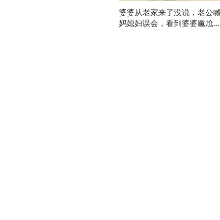
婆婆从老家来了没说，老公
妈媳妇误会，看到婆婆尴尬
家了！