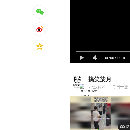
00:00
/
00:10
搞笑柒月
每日一更
2202粉丝
00:12