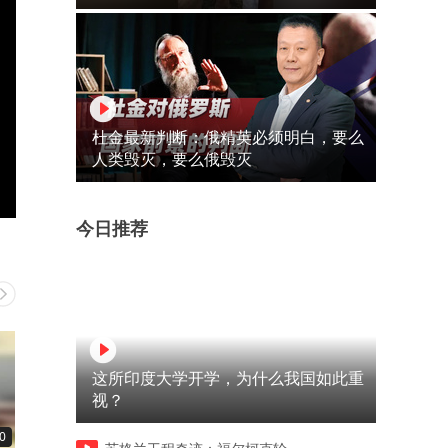
杜金最新判断：俄精英必须明白，要么
人类毁灭，要么俄毁灭
今日推荐
这所印度大学开学，为什么我国如此重
视？
0
00:11
00:13