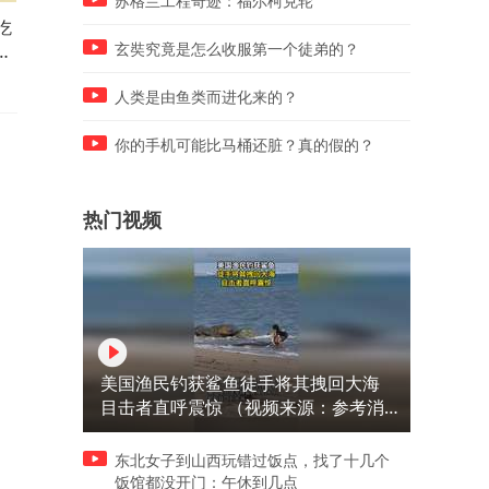
苏格兰工程奇迹：福尔柯克轮
吃
八个特征看出身体好坏，原来
日本首相慰问灾民，却把整
失
这么多细节，身体就是反应！
日本脸都丢尽，一句话把灾
玄奘究竟是怎么收服第一个徒弟的？
气得不轻！
人类是由鱼类而进化来的？
你的手机可能比马桶还脏？真的假的？
热门视频
美国渔民钓获鲨鱼徒手将其拽回大海
目击者直呼震惊 （视频来源：参考消
息）
东北女子到山西玩错过饭点，找了十几个
饭馆都没开门：午休到几点