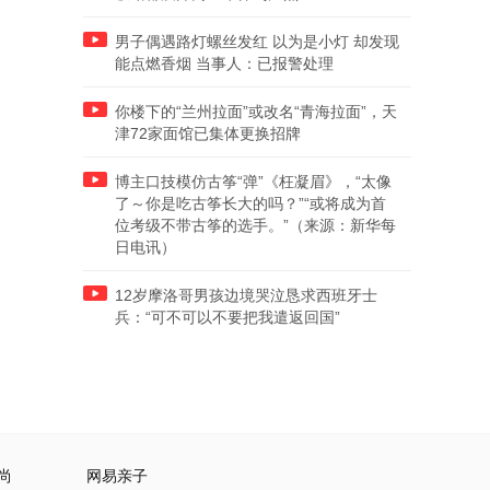
男子偶遇路灯螺丝发红 以为是小灯 却发现
能点燃香烟 当事人：已报警处理
你楼下的“兰州拉面”或改名“青海拉面”，天
津72家面馆已集体更换招牌
博主口技模仿古筝“弹”《枉凝眉》，“太像
了～你是吃古筝长大的吗？”“或将成为首
位考级不带古筝的选手。”（来源：新华每
日电讯）
12岁摩洛哥男孩边境哭泣恳求西班牙士
兵：“可不可以不要把我遣返回国”
尚
网易亲子