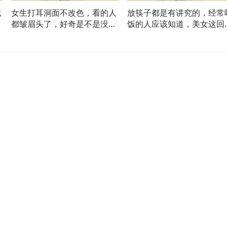
喊
女生打耳洞面不改色，看的人
放筷子都是有讲究的，经常
到
都皱眉头了，好奇是不是没有
饭的人应该知道，美女这回
痛觉！
礼了！