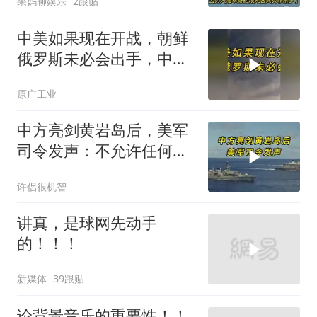
果妈聊娱乐
2跟贴
中美如果现在开战，朝鲜
俄罗斯未必会出手，中国
只能靠这四支力量
原广工业
中方亮剑黄岩岛后，美军
司令发声：不允许任何国
家主宰印太
许侶很机智
讲真，是球网先动手
的！！！
新媒体
39跟贴
论背景音乐的重要性！！