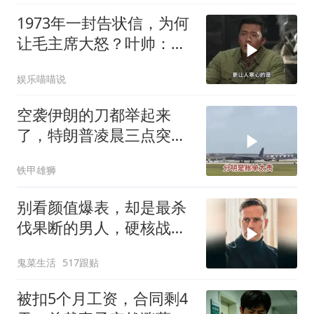
1973年一封告状信，为何
让毛主席大怒？叶帅：杀
一儆百！
娱乐喵喵说
空袭伊朗的刀都举起来
了，特朗普凌晨三点突然
喊停
铁甲雄狮
别看颜值爆表，却是最杀
伐果断的男人，硬核战术
犯罪片来袭
鬼菜生活
517跟贴
被扣5个月工资，合同剩4