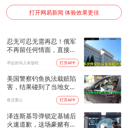
中巨芯：上半年归母净利润1405.77万元
东航：国内客票提前14天免费退改
打开网易新闻 体验效果更佳
日本试射“战斧”导弹，国防部回应
名创优品回应女子吐槽内裤质量差
忍无可忍无需再忍！俄军
百花奖开幕式
不再留任何情面，直接炸
胡彦斌韩磊 谁帮谁
平基辅美国军工厂
早起的鸟儿有饭吃
打开APP
夯实基础开新局
美国警察钓鱼执法栽赃陷
害，结果碰到了当地女法
官
夜涩爱心
打开APP
泽连斯基导弹锁定基辅后
火速道歉，这场豪赌有多