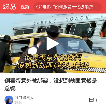
视频
“电影+”如何激发千亿级消费新活力？
全球首个长时储能一体化产业园量产
台风白海豚已进入24小时警戒线
“秋天的第一杯奶茶”6岁了
上海：台风白海豚或将带来龙卷风
四川宜宾高县4.9级地震致1死
国乒男单横滨冠军赛全军覆没
00:00
07:48
38岁演员求职万岁山NPC成功
Play
Ent
full
胡彦斌获《歌手2026》歌王
倒霉蛋意外被绑架，没想到劫匪竟然是
总统
U17国足三连胜晋级明日之星半决赛
美股存储板块集体大跌
谷谷追剧人
1
河北