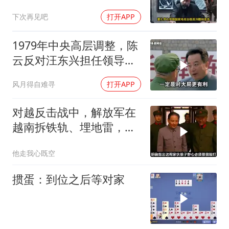
疯狂？
下次再见吧
打开APP
1979年中央高层调整，陈
云反对汪东兴担任领导职
务
风月得自难寻
打开APP
对越反击战中，解放军在
越南拆铁轨、埋地雷，是
真的吗？
他走我心既空
掼蛋：到位之后等对家