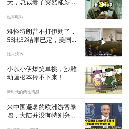
天，总裁妻子突然涨薪续
签，我递辞呈她慌了
起喜电影
难怪特朗普不打伊朗了，
58比32结果已定，美国专
家：一个时代结束
烽火观察
小以小伊爆笑单挑，沙雕
动画根本停不下来！
新时代的两性情感
来中国避暑的欧洲游客暴
增，大陆并没有特别兴
奋！介文汲