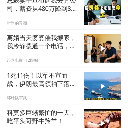
总裁妻子宣布调我去分公
司，薪资从480万降到8
万，我递交辞呈
时尚的弄潮
离婚当天婆婆催我搬家，
我冷静拨通一个电话，全
家跪求我别走
起喜电影
12跟贴
1死11伤！以军不宣而
战，伊朗最高领袖下落不
明？特朗普发出通牒
环球谈军武
科莫多巨蜥繁忙的一天，
吃平头哥野牛羚羊！