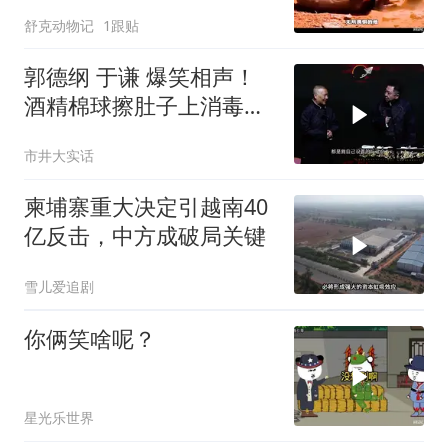
舒克动物记
1跟贴
郭德纲 于谦 爆笑相声！
酒精棉球擦肚子上消毒，
拿云南白药擦刀，是不是
市井大实话
擦反了？
柬埔寨重大决定引越南40
亿反击，中方成破局关键
雪儿爱追剧
你俩笑啥呢？
星光乐世界