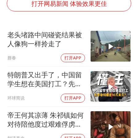
商场现钱学森巨幅海报 负责人回应
打开网易新闻 体验效果更佳
“不怕六爷挂得多 就怕六爷挂一颗”
全民健身事业高质量发展
老头堵路中间碰瓷结果被
WTT瑞典大满贯女单签表出炉
人像狗一样拎走了
36岁男演员成景区NPC后人气爆棚
唇眷
打开APP
乐享全民健身 共筑健康中国
特朗普又出手了，中国留
学生想在美国打工？先孝
敬他10万美元再说
环球简说
打开APP
帝王何其凉薄 朱祁镇如何
对待陪他度过艰难俘虏生
涯的袁彬