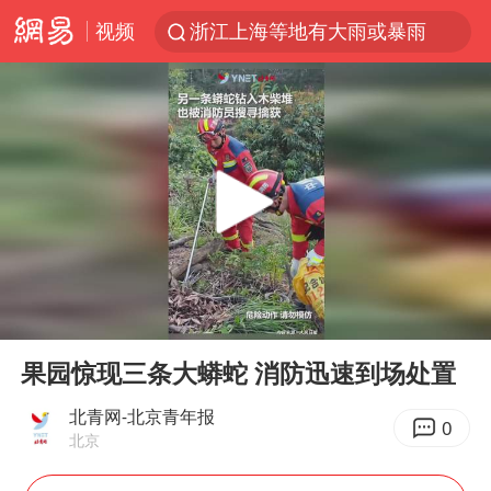
视频
浙江上海等地有大雨或暴雨
新疆优化调整景区内自驾服务费
上四休三，但降薪1000元，你接受吗？
黄金牛市回来了吗
情侣平潭拍日出坠崖1死1伤
台当局重金为“台独”织“皇帝新衣”
白海豚将正面袭击贯穿浙江
00:00
00:20
微信又有新功能，你可以“撤回”你的撤回了！
Play
Ent
full
几元成本的AI广告导致千万市值蒸发
果园惊现三条大蟒蛇 消防迅速到场处置
《欢迎来龙餐馆》口碑
北青网-北京青年报
0
北京
杭州全市有序停课