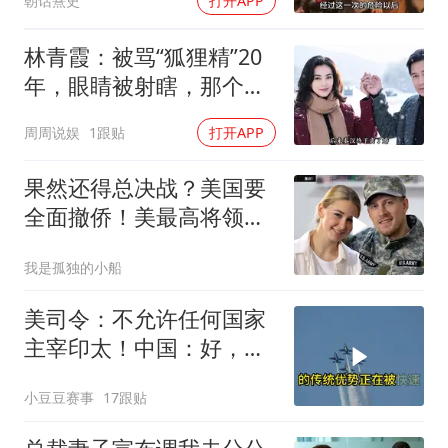
朝话熹史
打开APP
林青霞：被骂“狐狸精”20
年，眼睛被射瞎，那个男
人只问了一句“谁来出机票
周周说娱
1跟贴
打开APP
钱？”
果然还得总决战？美国要
全面撤侨！美最高将领：
决战伊朗随时能打
我是孤独的小船
美司令：不允许任何国家
主宰印太！中国：好，轰
6N就挂一枚弹升空
小豆豆赛事
17跟贴