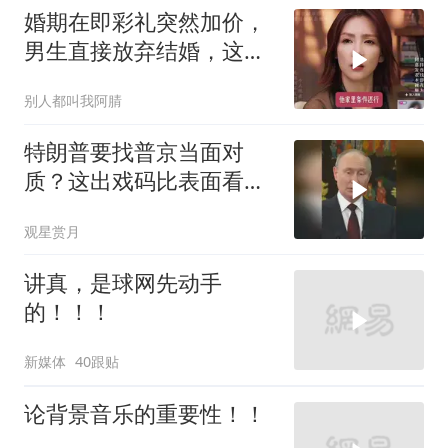
婚期在即彩礼突然加价，
男生直接放弃结婚，这件
事到底是谁不合理？
别人都叫我阿腈
特朗普要找普京当面对
质？这出戏码比表面看起
来复杂得多
观星赏月
讲真，是球网先动手
的！！！
新媒体
40跟贴
论背景音乐的重要性！！