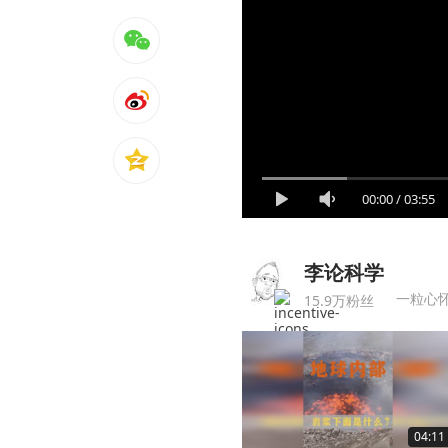
00:00
/
03:55
李论科学
一粒心
15.9万粉丝
04:11