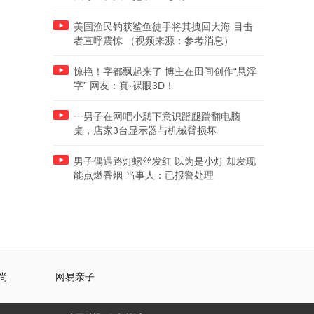
美国渔民钓获鲨鱼徒手将其拽回大海 目击
者直呼震惊 （视频来源：参考消息）
惊艳！字都飘起来了 博主在田间创作“悬浮
字” 网友：真·裸眼3D！
一男子在网吧小憩下意识蹬腿踹翻电脑
桌，店家3台显示器与机械臂损坏
男子偶遇路灯螺丝发红 以为是小灯 却发现
能点燃香烟 当事人：已报警处理
尚
网易亲子