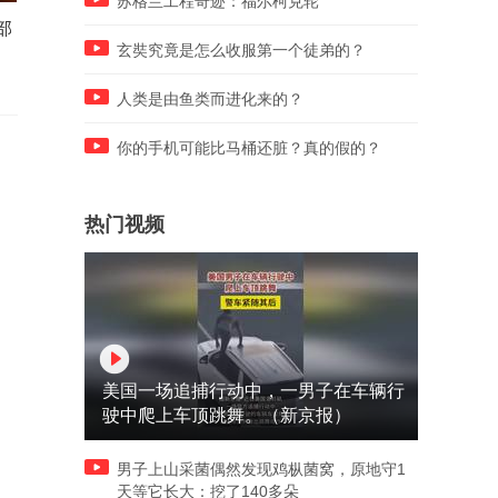
苏格兰工程奇迹：福尔柯克轮
部
兔子那么可爱，为什么没人把
警告！未来5年将出现地球史
它当宠物？
上最热一年，气候要失控了
玄奘究竟是怎么收服第一个徒弟的？
人类是由鱼类而进化来的？
你的手机可能比马桶还脏？真的假的？
热门视频
美国一场追捕行动中，一男子在车辆行
驶中爬上车顶跳舞。（新京报）
男子上山采菌偶然发现鸡枞菌窝，原地守1
天等它长大：挖了140多朵