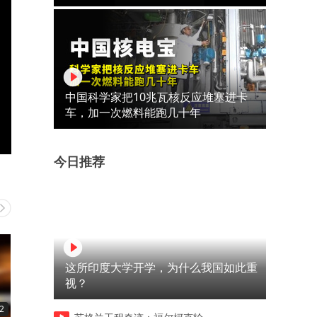
中国科学家把10兆瓦核反应堆塞进卡
车，加一次燃料能跑几十年
今日推荐
这所印度大学开学，为什么我国如此重
视？
2
03:35
04:03