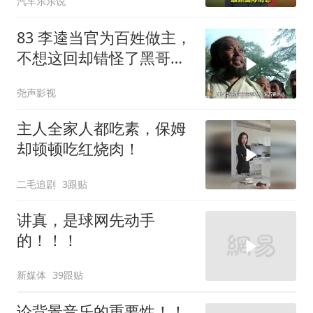
汽车乐乐说
83 李逵当官为百姓做主，
不想这回却错怪了黑哥要
被砍头
尧声影视
主人全家人都吃素，保姆
却顿顿吃红烧肉！
二毛追剧
3跟贴
讲真，是球网先动手
的！！！
新媒体
39跟贴
论背景音乐的重要性！！