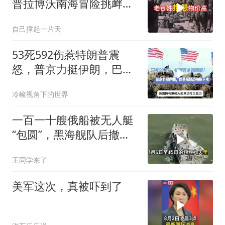
普拉博沃南海冒险挑衅中
国
自己撑起一片天
53死592伤惹特朗普震
怒，普京力挺伊朗，巴恐
被牵连
冷峻视角下的世界
一百一十艘俄船被无人艇
“包圆”，黑海舰队后撤数
百里，制海权彻底易手
王同学来了
美军这次，真被吓到了