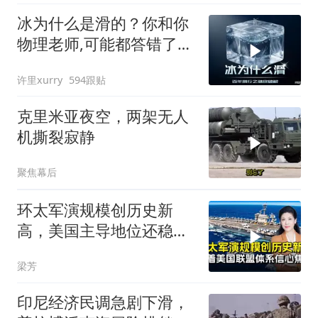
冰为什么是滑的？你和你
物理老师,可能都答错了
170年!
许里xurry
594跟贴
克里米亚夜空，两架无人
机撕裂寂静
聚焦幕后
环太军演规模创历史新
高，美国主导地位还稳得
住吗
梁芳
印尼经济民调急剧下滑，