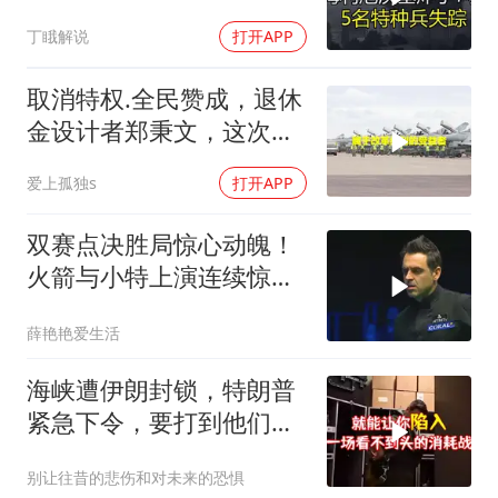
远超想象
丁睋解说
打开APP
取消特权.全民赞成，退休
金设计者郑秉文，这次站
在了风口浪尖
爱上孤独s
打开APP
双赛点决胜局惊心动魄！
火箭与小特上演连续惊险
反转，结局舒服了
薛艳艳爱生活
海峡遭伊朗封锁，特朗普
紧急下令，要打到他们承
受不住
别让往昔的悲伤和对未来的恐惧