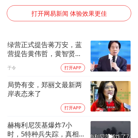
美股存储板块集体大跌
打开网易新闻 体验效果更佳
东航：国内客票提前14天免费退改
名创优品回应女子吐槽内裤质量差
日本试射“战斧”导弹，国防部回应
绿营正式提告蒋万安，蓝
夯实基础开新局
营提告黄伟哲，黄智贤不
装了？
于令
打开APP
局势有变，郑丽文最新两
岸表态来了
打开APP
赫梅利尼茨基爆炸7小
时，5特种兵失踪，真相