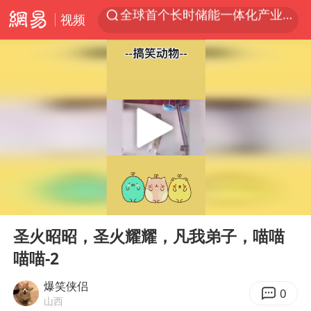
视频
台风白海豚已进入24小时警戒线
秋天的第一杯奶茶怎么选
上海：台风白海豚或将带来龙卷风
四川宜宾高县4.9级地震致1死
中国女篮70-67险胜尼日利亚女篮
中巨芯：上半年归母净利润1405.77万元
38岁演员求职万岁山NPC成功
00:00
02:33
胜宏科技：股票交易异常波动
Play
Ent
full
圣火昭昭，圣火耀耀，凡我弟子，喵喵
国乒男单横滨冠军赛全军覆没
喵喵-2
胡彦斌获《歌手2026》歌王
爆笑侠侣
U17国足三连胜晋级明日之星半决赛
0
山西