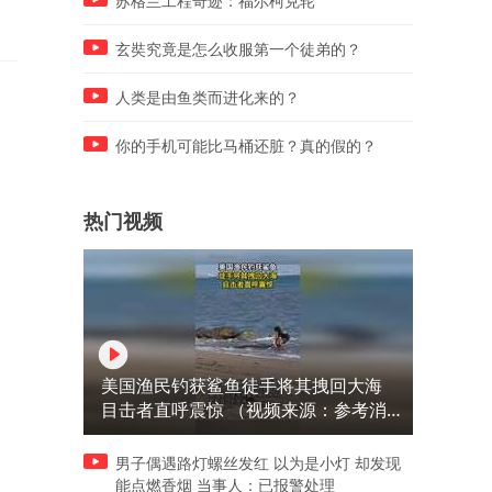
苏格兰工程奇迹：福尔柯克轮
玄奘究竟是怎么收服第一个徒弟的？
人类是由鱼类而进化来的？
你的手机可能比马桶还脏？真的假的？
热门视频
美国渔民钓获鲨鱼徒手将其拽回大海
目击者直呼震惊 （视频来源：参考消
息）
男子偶遇路灯螺丝发红 以为是小灯 却发现
能点燃香烟 当事人：已报警处理