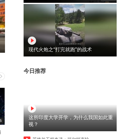
现代火炮之“打完就跑”的战术
今日推荐
这所印度大学开学，为什么我国如此重
6
00:43
01:08
视？
南
枪击案后泰国政府拟推更严格
山东菏泽：着力打造长时储
枪支管控方案
产业高地