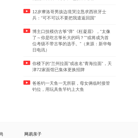
12岁摩洛哥男孩边境哭泣恳求西班牙士
兵：“可不可以不要把我遣返回国”
博主口技模仿古筝“弹”《枉凝眉》，“太像
了～你是吃古筝长大的吗？”“或将成为首
位考级不带古筝的选手。”（来源：新华每
日电讯）
你楼下的“兰州拉面”或改名“青海拉面”，天
津72家面馆已集体更换招牌
爸爸钓一天鱼一无所获，母女俩临时接管
钓位，用玩具鱼竿钓上大鱼
尚
网易亲子