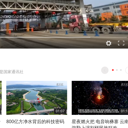
是国家通讯社
01:07
01:1
身
800亿方净水背后的科技密码
星夜燃火把 电音响彝寨 云
弥勒上演别样民族狂欢