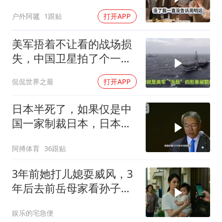
悄卖别墅搬家，8天后丈
户外阿毽
1跟贴
打开APP
夫全家10人被新户主请出
家门
美军捂着不让看的战场损
失，中国卫星拍了个一清
二楚
侃侃世界之最
打开APP
日本半死了，如果仅是中
国一家制裁日本，日本可
能还剩一口气
阿搏体育
36跟贴
3年前她打儿媳耍威风，3
年后去前岳母家看孙子，
当场惊呆
娱乐的宅急便