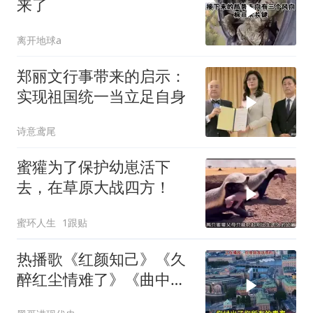
来了
离开地球a
郑丽文行事带来的启示：
实现祖国统一当立足自身
诗意鸢尾
蜜獾为了保护幼崽活下
去，在草原大战四方！
蜜环人生
1跟贴
热播歌《红颜知己》《久
醉红尘情难了》《曲中
人》《伱是陪我风雨的