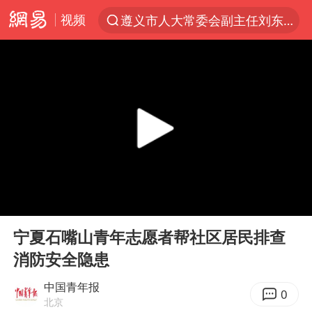
视频
遵义市人大常委会副主任刘东明被查
夜幕落下 运动上场
泰交通部副部长回应中国游客遭歧视
Meta被判支付5.67亿美元
1岁宝宝碰坏纸巾盒 宝妈被索赔924元
男子结婚8年3个女儿均非亲生
中信证券：预计铜板块将迎来共振上涨
00:00
00:45
台风白海豚逼近 暴雨大暴雨来袭
Play
Ent
full
“空调24小时开着更省电”不实
宁夏石嘴山青年志愿者帮社区居民排查
消防安全隐患
公司“上四休三”但要降薪1000元
47岁妈妈突然产女 26岁女儿：很震惊
中国青年报
0
北京