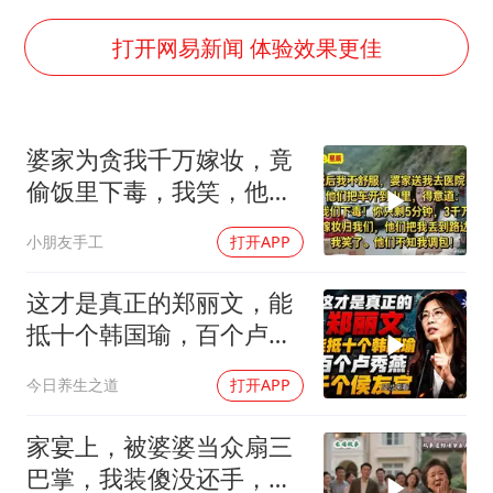
OpenAI为免费用户升级GPT-5.6 Luna
“中国蔬菜之乡”最高温达41.8℃
打开网易新闻 体验效果更佳
段绚竞因公牺牲 年仅44岁
日本广岛民众举行游行反对政府行径
婆家为贪我千万嫁妆，竟
27岁女子成组织卖淫集团主犯被通缉
偷饭里下毒，我笑，他们
97岁英国奶奶飞上天再破吉尼斯纪录
却不知我调包！
小朋友手工
打开APP
女子开一天一夜空调后二氧化碳中毒
奋进开新局 实干挑大梁
这才是真正的郑丽文，能
抵十个韩国瑜，百个卢秀
燕，千个侯友宜
今日养生之道
打开APP
家宴上，被婆婆当众扇三
巴掌，我装傻没还手，悄