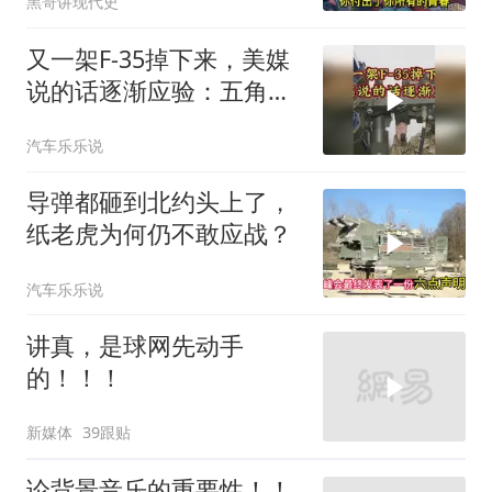
黑哥讲现代史
人》
又一架F-35掉下来，美媒
说的话逐渐应验：五角大
楼要亏大了
汽车乐乐说
导弹都砸到北约头上了，
纸老虎为何仍不敢应战？
汽车乐乐说
讲真，是球网先动手
的！！！
新媒体
39跟贴
论背景音乐的重要性！！