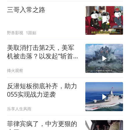
三哥入常之路
野兽影视
1跟贴
美取消打击第2天，美军
机被击落？以发起“斩首行
动”
烽火观察
反潜短板彻底补齐，助力
055实现战力逆袭
乐享人生风雨
菲律宾疯了，中方更狠的