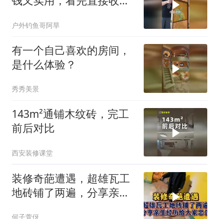
钱又实用，看完直接收
藏！
户外钓鱼哥阿旱
有一个自己喜欢的房间，
是什么体验？
秀秀美景
143m²通铺木纹砖，完工
前后对比
西安装修课堂
装修奇葩遭遇，超雄瓦工
地砖铺了两遍，分享亲身
经历给大家忠告！
何子萱伢