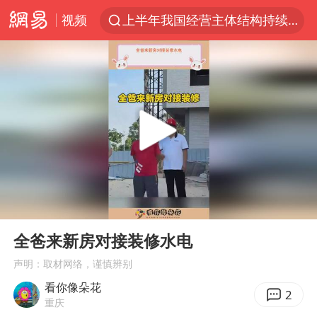
视频
上半年我国经营主体结构持续优化
俄称边境州遭乌大规模袭击已致13伤
杭州机场已取消航班388架次
于东来回应胖东来近25年老店年底关闭
浙江省委书记：该停下的坚决停下来
中国籍豪华游艇富商之子在泰国被杀
白海豚北上或致京津冀暴雨
00:00
00:28
美将每月供乌爱国者拦截导弹
Play
Ent
full
国足U17与阿森纳决赛取消 并列冠军
全爸来新房对接装修水电
10余省份将出现强风雨 局地特大暴雨
声明：取材网络，谨慎辨别
看你像朵花
世界第1特鲁姆普斯诺克中国赛一轮游
2
重庆