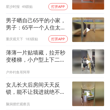
色，网友：这是哪个天才
星沙时报
49跟贴
打开APP
想出来的
男子晒自己65平的小家，
男子：65平一个人住太完
美了
重庆观天下
183跟贴
打开APP
薄薄一片贴墙藏，拉开秒
变楼梯，小户型上下二楼
真方便
户外钓鱼哥阿旱
女儿长大后房间天天反
锁，能不让我进就绝不让
我进，有没有同款女
脑洞摆烂观察员