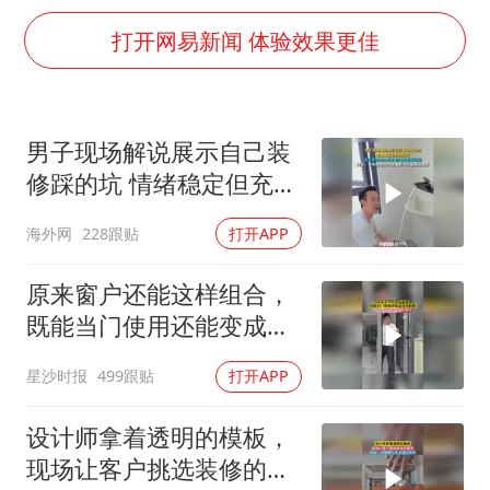
新疆一婚礼线上邀请引热议
打开网易新闻 体验效果更佳
《龙餐馆》 冲奖
上门女婿出轨女邻居多年被判重婚罪
构建更高水平的全民健身公共服务体系
男子现场解说展示自己装
韩军前线部队连曝丑闻
修踩的坑 情绪稳定但充满
云南一男子胃中取出180颗铁钉
无奈 每处都有精心设计
海外网
228跟贴
打开APP
但每处都有瑕疵 网友：一
奋力开创中国式现代化建设新局面
开始我没笑 但看到洗手盆
原来窗户还能这样组合，
我没绷住
既能当门使用还能变成半
截窗，网友：很适合一楼
星沙时报
499跟贴
打开APP
的房子
设计师拿着透明的模板，
现场让客户挑选装修的颜