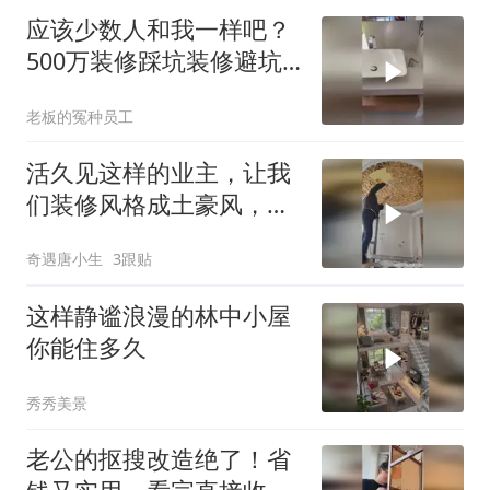
应该少数人和我一样吧？
500万装修踩坑装修避坑
强迫症我家已
老板的冤种员工
活久见这样的业主，让我
们装修风格成土豪风，买
了几万元的金箔来装修，
奇遇唐小生
3跟贴
看看效果
这样静谧浪漫的林中小屋
你能住多久
秀秀美景
老公的抠搜改造绝了！省