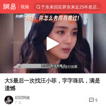
视频
于东来回应胖东来近25年老店年底关闭
上半年我国经营主体结构持续优化
俄称边境州遭乌大规模袭击已致13伤
《披荆斩棘2026》阵容官宣
杭州机场已取消航班388架次
浙江省委书记：该停下的坚决停下来
中国籍豪华游艇富商之子在泰国被杀
00:00
02:03
白海豚北上或致京津冀暴雨
Play
Ent
full
美将每月供乌爱国者拦截导弹
大S最后一次找汪小菲，字字珠玑，满是
遗憾
国足U17与阿森纳决赛取消 并列冠军
新疆一婚礼线上邀请引热议
叨叨阿娱
5
广东