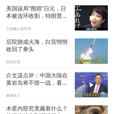
家门
美国设局“围猎”日元，日
本被连环收割，特朗普金
融底牌全曝光
王姐懒人家常菜
后院烧成火海，白宫悄悄
收回了拳头
战武科普
介文汲点评：中国大陆在
黄岩岛将不惜一战，看你
菲律宾怎么做！
健身狂人
木星内部究竟藏着什么？