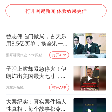
《龙餐馆》 冲奖
世界第1特鲁姆普斯诺克中国赛一轮游
打开网易新闻 体验效果更佳
上门女婿出轨女邻居多年被判重婚罪
构建更高水平的全民健身公共服务体系
曾志伟临门做局，古天乐
云南一男子胃中取出180颗铁钉
用3.5亿买单，换全港一声
景区回应“麦积山石窟看完需2000元”
佩服！
黑哥讲现代史
958跟贴
打开APP
曹颖儿子首次演长剧
奋力开创中国式现代化建设新局面
子弹上膛却紧急停火！伊
朗炸出美国最大七寸，特
朗普赶紧叫停战争
汽车乐乐说
打开APP
大案纪实：真实案件揭人
性真相，每个故事都令人