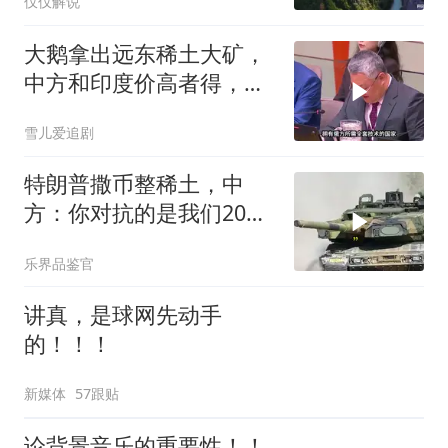
仅仅解说
大鹅拿出远东稀土大矿，
中方和印度价高者得，背
后全是各种算计
雪儿爱追剧
特朗普撒币整稀土，中
方：你对抗的是我们20年
的读书声
乐界品鉴官
讲真，是球网先动手
的！！！
新媒体
57跟贴
论背景音乐的重要性！！