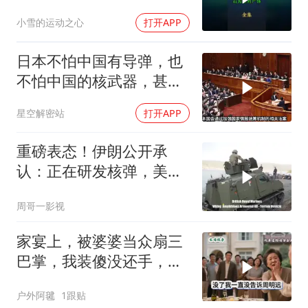
震撼
小雪的运动之心
打开APP
日本不怕中国有导弹，也
不怕中国的核武器，甚至
不怕中国的稀土制裁
星空解密站
打开APP
重磅表态！伊朗公开承
认：正在研发核弹，美以
弃核伊朗才会弃核
周哥一影视
家宴上，被婆婆当众扇三
巴掌，我装傻没还手，悄
悄卖别墅搬家，8天后丈
户外阿毽
1跟贴
夫全家10人被新户主请出