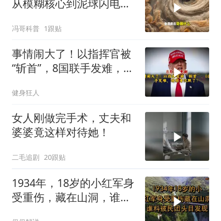
从模糊核心到泥球闪电，
重塑太阳系起源
冯哥科普
1跟贴
事情闹大了！以指挥官被
“斩首”，8国联手发难，特
朗普失声了？
健身狂人
女人刚做完手术，丈夫和
婆婆竟这样对待她！
二毛追剧
20跟贴
1934年，18岁的小红军身
受重伤，藏在山洞，谁料
被民团头目发现