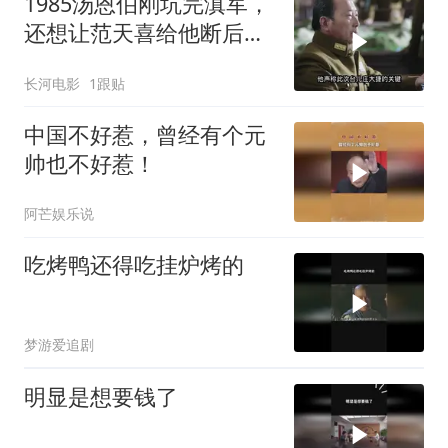
1985汤恩伯刚坑完滇军，
还想让范天喜给他断后，
从未见过如此厚颜无耻之
长河电影
1跟贴
人
中国不好惹，曾经有个元
帅也不好惹！
阿芒娱乐说
吃烤鸭还得吃挂炉烤的
梦游爱追剧
明显是想要钱了