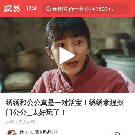
视频
金饰克价一夜涨回1300元
解锁各地夏日限定体验
峰哥 汪海林
西湖突现狂风暴雨 游客瞬间被浇透
富婆带资进组给自己硬加60多场吻戏
河南重大刑事案嫌疑人落网
黄金创今年来最大单周涨幅
00:00
02:58
视频丨中国东方电气集团原党组副书记、董事宋致远被查
Play
Ent
full
梁家辉：到内地拍戏不是北上是回归
绣绣和公公真是一对活宝！绣绣拿捏抠
门公公__太好玩了！
白海豚将正面袭击贯穿浙江
声明：无需声明
酒店回应车内过夜被收150元
肚子又圆啦呜呜呜