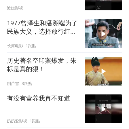
波妞影视
1977曾泽生和潘溯端为了
民族大义，选择放行红
军！
长河电影
1跟贴
历史著名空印案爆发，朱
标是真的狠！
刚芦雪
3跟贴
有没有营养我真不知道
奶奶爱影视
1跟贴