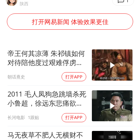
“不怕六爷挂得多 就怕六爷挂一颗”
1
陕西
牛津大学一纸声明甩不了锅
打开网易新闻 体验效果更佳
网传《披荆斩棘2026》名单
新疆景区自驾服务费改为按车收费
女主硬加吻戏短剧已下架
帝王何其凉薄 朱祁镇如何
浙江台州《告全体市民书》
对待陪他度过艰难俘虏生
涯的袁彬
香港宏福苑火灾或由烟头引起
朝话熹史
打开APP
人民的健康、体质、幸福一脉相承
2011 毛人凤狗急跳墙杀死
小鲁超，徐远东悲痛欲
绝，被范天喜成功策反！
长河电影
1跟贴
打开APP
马无夜草不肥人无横财不