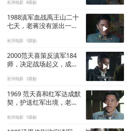
长河电影
4跟贴
1988滇军血战禹王山二十
七天，老蒋没有派出一支
部队救援，新四军为报恩
长河电影
1跟贴
2000范天喜策反滇军184
师，决定战场起义，成为
首支起义的正规军！
长河电影
1跟贴
1969 范天喜和红军达成默
契，护送红军出境，老蒋
的围堵再次计划泡汤！
长河电影
1跟贴