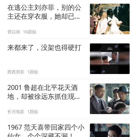
在逃公主刘亦菲，别的公
主还在穿衣服，她却已跑
出二里地了
督以南
16跟贴
来都来了，没架也得硬打
茜茜剪影
1跟贴
2001 鲁超在北平花天酒
地，却被徐远东抓住现
行，夏儿身份暴露
长河电影
1跟贴
1967 范天喜带回家四个小
仙女，个个深藏不漏！