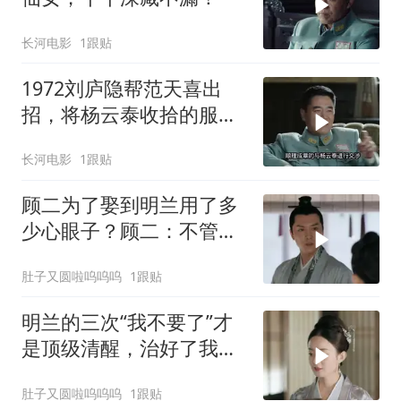
长河电影
1跟贴
1972刘庐隐帮范天喜出
招，将杨云泰收拾的服服
帖帖！
长河电影
1跟贴
顾二为了娶到明兰用了多
少心眼子？顾二：不管啥
办法我只要媳妇
肚子又圆啦呜呜呜
1跟贴
明兰的三次“我不要了”才
是顶级清醒，治好了我的
精神内耗
肚子又圆啦呜呜呜
1跟贴