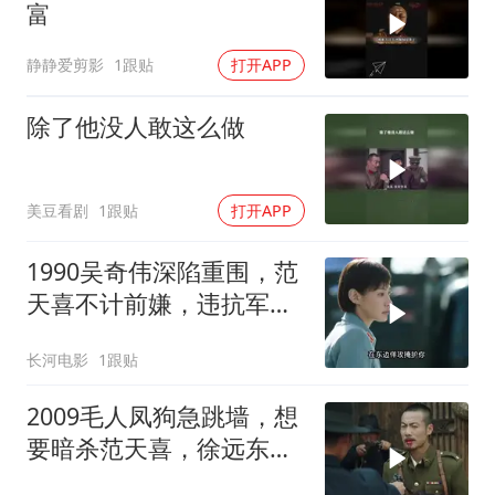
富
静静爱剪影
1跟贴
打开APP
除了他没人敢这么做
美豆看剧
1跟贴
打开APP
1990吴奇伟深陷重围，范
天喜不计前嫌，违抗军令
也要解救吴奇伟
长河电影
1跟贴
2009毛人凤狗急跳墙，想
要暗杀范天喜，徐远东硬
杠毛人凤