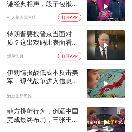
谦经典相声，段子包袱满
满！
别人都叫我阿腈
打开APP
特朗普要找普京当面对
质？这出戏码比表面看起
来复杂得多
观星赏月
打开APP
伊朗情报战低成本反击美
军，现代战争进入信息战
新阶段
激发创新思维
菲方挑衅行为，倒逼中国
完成最终布局，三张王牌
现身黄岩岛