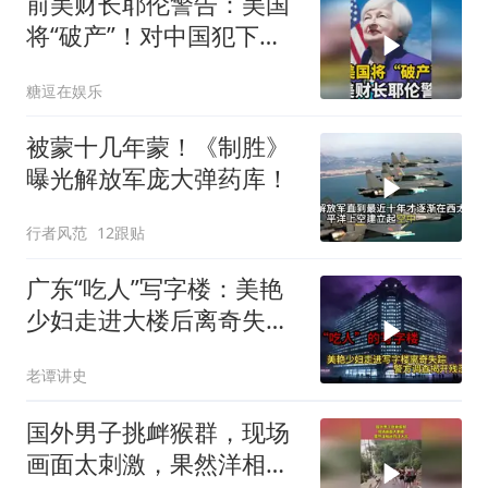
前美财长耶伦警告：美国
将“破产”！对中国犯下两
大错误自食恶果
糖逗在娱乐
被蒙十几年蒙！《制胜》
曝光解放军庞大弹药库！
行者风范
12跟贴
广东“吃人”写字楼：美艳
少妇走进大楼后离奇失
踪，警方调查揭开残忍真
老谭讲史
相
国外男子挑衅猴群，现场
画面太刺激，果然洋相还