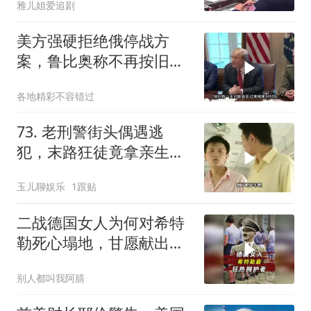
雅儿姐爱追剧
美方强硬拒绝俄停战方
案，鲁比奥称不再按旧路
线谈判
各地精彩不容错过
73. 老刑警街头偶遇逃
犯，末路狂徒竟拿亲生儿
子当作人质落网！
玉儿聊娱乐
1跟贴
二战德国女人为何对希特
勒死心塌地，甘愿献出一
切？
别人都叫我阿腈