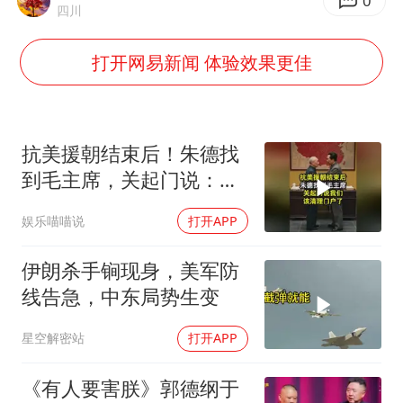
0
四川
以军士兵把枪口对准中国记者
笔试第一被劝弃考涉事副校长被撤职
打开网易新闻 体验效果更佳
《龙餐馆》 冲奖
构建更高水平的全民健身公共服务体系
抗美援朝结束后！朱德找
男子被沙蜇蜇伤5小时后呼吸困难
到毛主席，关起门说：我
奋力开创中国式现代化建设新局面
们该清理门户了
娱乐喵喵说
打开APP
伊朗杀手锏现身，美军防
线告急，中东局势生变
星空解密站
打开APP
《有人要害朕》郭德纲于