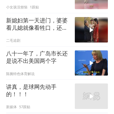
得洋人出！
小女孩没烦恼
1跟贴
新媳妇第一天进门，婆婆
看儿媳就像看牲口，还让
她生孙子！
二毛追剧
八十一年了，广岛市长还
是说不出美国两个字
陈腕特色体育解说
讲真，是球网先动手
的！！！
新媒体
57跟贴