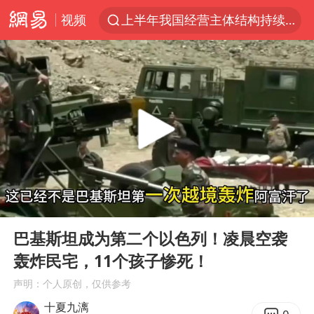
上半年我国经营主体结构持续优化
视频
杭州机场已取消航班388架次
《披荆斩棘2026》阵容官宣
白海豚北上或致京津冀暴雨
中国第1高楼阻尼器摆动明显
上海有出现龙卷潜势
国足U17与阿森纳决赛取消 并列冠军
2025年小学教师减少13.19万
00:00
01:10
Play
Ent
王艺迪2-4不敌张本美和止步4强
full
巴基斯坦成为第二个以色列！凌晨空袭
上门女婿出轨女邻居多年被判重婚罪
轰炸民宅，11个孩子惨死！
上海大部迎大暴雨
声明：个人原创，仅供参考
女子发现前夫婚内与第三者育子
十夏九漓