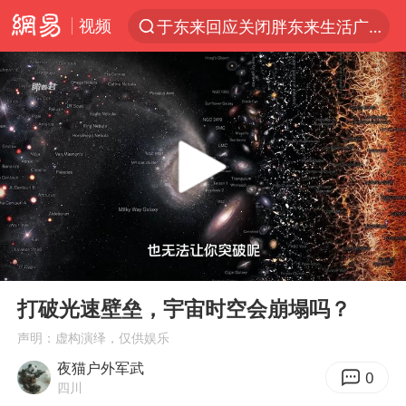
视频
于东来回应关闭胖东来生活广场店
上半年我国经营主体结构持续优化
白海豚登陆强度略强于巴威
《披荆斩棘2026》阵容官宣
杭州机场已取消航班388架次
浙江省委书记：该停下的坚决停下来
中国籍豪华游艇富商之子在泰国被杀
00:00
05:29
美将每月供乌爱国者拦截导弹
Play
Ent
full
白海豚北上或致京津冀暴雨
打破光速壁垒，宇宙时空会崩塌吗？
上海中心千吨“镇楼神器”摆动明显
声明：虚构演绎，仅供娱乐
夜猫户外军武
10余省份将出现强风雨 局地特大暴雨
0
四川