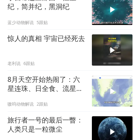
纪，简并纪，黑洞纪
蓝少动物解说
5跟贴
惊人的真相 宇宙已经死去
老利说
6跟贴
8月天空开始热闹了：六
星连珠、日全食、流星雨
同时出现
嗷呜动物解说
2跟贴
旅行者一号的最后一瞥：
人类只是一粒微尘