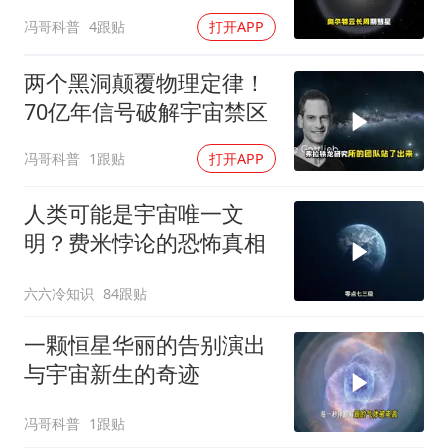
冯哥科普
4跟贴
打开APP
两个黑洞颠覆物理定律！
70亿年信号破解宇宙禁区
冯哥科普
1跟贴
打开APP
人类可能是宇宙唯一文
明？费米悖论的恐怖真相
六六冷知识
84跟贴
一颗恒星华丽的告别演出
与宇宙新生的奇迹
冯哥科普
1跟贴