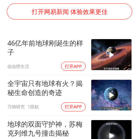
世界第1特鲁姆普斯诺克中国赛一轮游
打开网易新闻 体验效果更佳
新疆一婚礼线上邀请引热议
《龙餐馆》 冲奖
国足U17与阿森纳决赛取消 并列冠军
46亿年前地球刚诞生的样
上门女婿出轨女邻居多年被判重婚罪
子
构建更高水平的全民健身公共服务体系
临临唠生活
打开APP
韩军前线部队连曝丑闻
全宇宙只有地球有火？揭
奋力开创中国式现代化建设新局面
秘生命创造的奇迹
万物研究
1跟贴
打开APP
地球的双面守护神，苏梅
克列维九号撞击揭秘