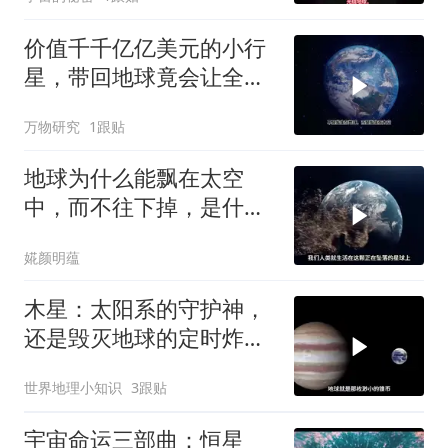
价值千千亿亿美元的小行
星，带回地球竟会让全球
经济崩盘？
万物研究
1跟贴
地球为什么能飘在太空
中，而不往下掉，是什么
在托着它？
婲颜明蕴
木星：太阳系的守护神，
还是毁灭地球的定时炸
弹？
世界地理小知识
3跟贴
宇宙命运三部曲：恒星