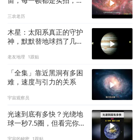
宙，每一帧都是实拍，全
程头皮发麻！
三农老历
木星：太阳系真正的守护
神，默默替地球挡了几十
亿年的灾
老友地理
1跟贴
「全集」靠近黑洞有多困
难，速度与引力的关系
宇宙观察员
光速到底有多快？光绕地
球一秒7.5圈，但看完你只
会觉得光太慢了
宇宙的秘密
1跟贴