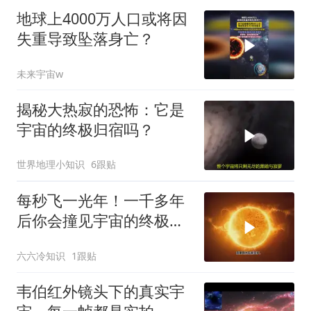
地球上4000万人口或将因
失重导致坠落身亡？
未来宇宙w
揭秘大热寂的恐怖：它是
宇宙的终极归宿吗？
世界地理小知识
6跟贴
每秒飞一光年！一千多年
后你会撞见宇宙的终极秘
密？
六六冷知识
1跟贴
韦伯红外镜头下的真实宇