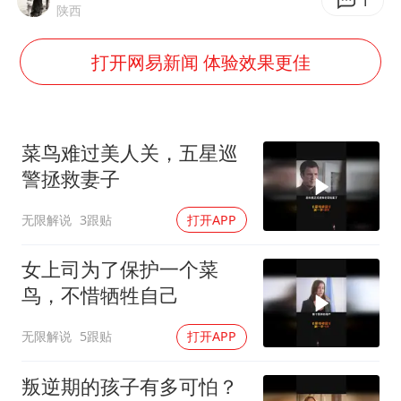
伊朗最高领袖将任命数名高级指挥官
1
陕西
广岛长崎的昨天未必不会是日本的明天
打开网易新闻 体验效果更佳
国内发现多起“Sorry”勒索病毒攻击
我国民营企业创新动能持续增强
高铁双人座被免票儿童挤成3人座
菜鸟难过美人关，五星巡
公安部通报：抓获犯罪嫌疑人8200余名
警拯救妻子
易烊千玺金鸡百花双料影帝
无限解说
3跟贴
打开APP
真理之光，何以能照亮复兴之路？
女上司为了保护一个菜
鸟，不惜牺牲自己
无限解说
5跟贴
打开APP
叛逆期的孩子有多可怕？