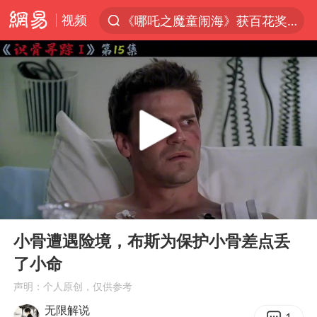
视频
《哪吒之魔童闹海》获百花奖最佳影片
7月份居民消费价格指数保持温和上涨
外交部：百余名菲律宾公民因非法就业、非法居留被依法处理
重大涉诈逃犯檀某落网
外交部：藏南地区是中国领土
百花奖完整获奖名单公布
独闯南太行失联14天的女子已找到
00:00
12:13
哥伦比亚强震已致超20人死亡
Play
Ent
full
哥伦比亚发生7.5级地震
小骨遭遇险境，布斯为保护小骨差点丢
了小命
台湾不是国家不存在“国格”
声明：个人原创，仅供参考
男子攒206小时加班调休被拒获赔1.6万
无限解说