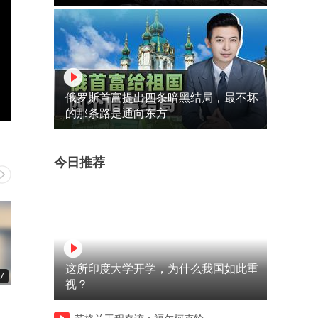
俄罗斯首富提出四条暗黑结局，最不坏
的那条路是通向东方
今日推荐
这所印度大学开学，为什么我国如此重
7
00:33
01:33
视？
，
六次扩军至242万人，俄罗斯
美国通缉前15的重型犯，凭
疑
的征兵比例有多恐怖？
么在上海某大学任教十余年