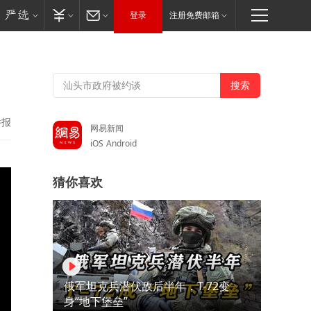
登录
注册免费邮箱
举报
网易新闻
iOS
Android
猜你喜欢
俄军坦克兵潜伏敌后半年，T-72变
身“地下堡垒”