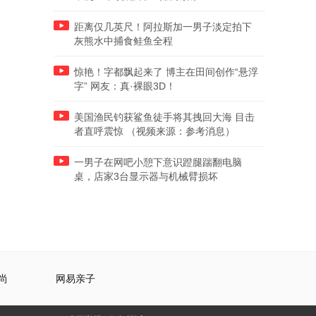
距离仅几英尺！阿拉斯加一男子淡定拍下
灰熊水中捕食鲑鱼全程
惊艳！字都飘起来了 博主在田间创作“悬浮
字” 网友：真·裸眼3D！
美国渔民钓获鲨鱼徒手将其拽回大海 目击
者直呼震惊 （视频来源：参考消息）
一男子在网吧小憩下意识蹬腿踹翻电脑
桌，店家3台显示器与机械臂损坏
尚
网易亲子