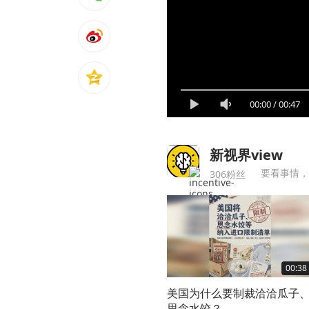
00:00
/
00:47
新视界view
要看事情，
306粉丝
00:38
美国为什么要制裁洽洽瓜子
思念水饺？