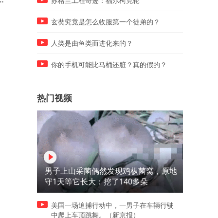
苏格兰工程奇迹：福尔柯克轮
被发现？
玄奘究竟是怎么收服第一个徒弟的？
人类是由鱼类而进化来的？
你的手机可能比马桶还脏？真的假的？
热门视频
男子上山采菌偶然发现鸡枞菌窝，原地
守1天等它长大：挖了140多朵
美国一场追捕行动中，一男子在车辆行驶
中爬上车顶跳舞。（新京报）