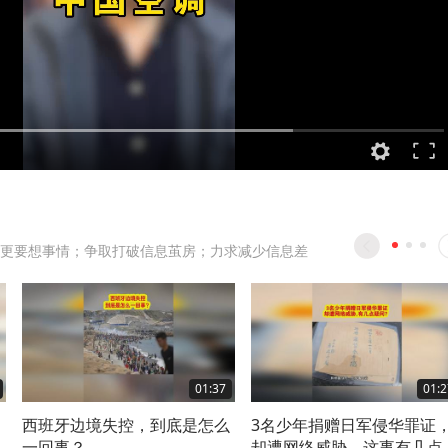
更要想事情；争取打破信息茧房；力求减少信息差
01:37
01:2
、
西班牙边境失控，到底是怎么
3名少年捐赠日军侵华罪证
一回事？
却遭网络威胁，这事有几点