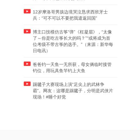
12岁摩洛哥男孩边境哭泣恳求西班牙士
兵：“可不可以不要把我遣返回国”
博主口技模仿古筝“弹”《枉凝眉》，“太像
了～你是吃古筝长大的吗？”“或将成为首
位考级不带古筝的选手。”（来源：新华每
日电讯）
爸爸钓一天鱼一无所获，母女俩临时接管
钓位，用玩具鱼竿钓上大鱼
踢毽子大赛现场上演“足尖上的武林争
霸”。网友：这哪是踢毽子，分明是武侠片
现场！#睡个好觉