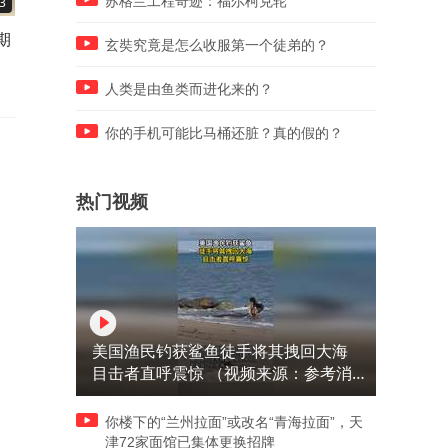
苏格兰工程奇迹：福尔柯克轮
3
00:48
00:15
期
祖孙俩一百多天没见，一看见
因为你的到来，让我们更幸
玄奘究竟是怎么收服第一个徒弟的？
奶奶就笑个不停
人类是由鱼类而进化来的？
你的手机可能比马桶还脏？真的假的？
热门视频
美国渔民钓获鲨鱼徒手将其拽回大海
目击者直呼震惊 （视频来源：参考消
息）
你楼下的“兰州拉面”或改名“青海拉面”，天
津72家面馆已集体更换招牌