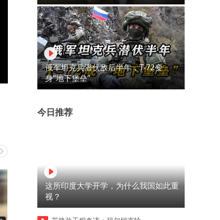
俄军坦克兵潜伏敌后半年，T-72变
身“地下堡垒”
今日推荐
这所印度大学开学，为什么我国如此重
视？