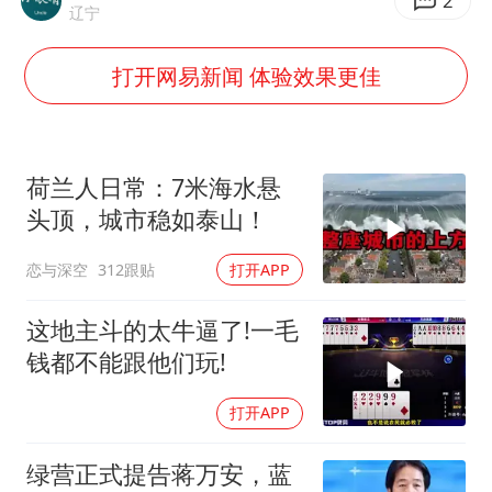
2
辽宁
上半年国内居民出游人次34.63亿
打开网易新闻 体验效果更佳
浙江最强风雨时段已锁定
万岁山接盘烂尾恒大文旅城
多所幼师院校开设养老专业
荷兰人日常：7米海水悬
刘伟任延安市委常委、市纪委书记
头顶，城市稳如泰山！
习近平心系体育强国建设
恋与深空
312跟贴
打开APP
这地主斗的太牛逼了!一毛
钱都不能跟他们玩!
打开APP
绿营正式提告蒋万安，蓝