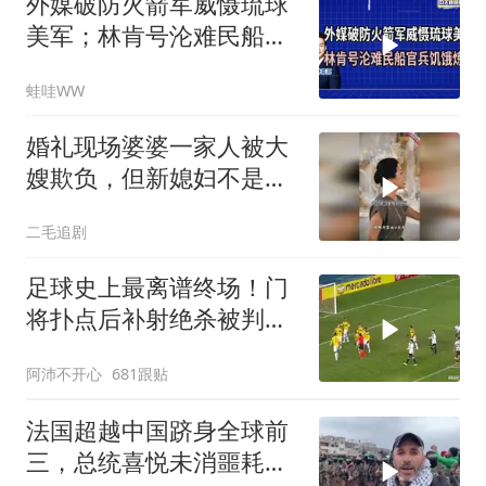
外媒破防火箭军威慑琉球
美军；林肯号沦难民船官
兵饥饿炼狱｜介文汲.郭正
蛙哇WW
亮.栗正杰｜辣晚报
20260807
婚礼现场婆婆一家人被大
嫂欺负，但新媳妇不是好
惹的！
二毛追剧
足球史上最离谱终场！门
将扑点后补射绝杀被判无
效
阿沛不开心
681跟贴
法国超越中国跻身全球前
三，总统喜悦未消噩耗降