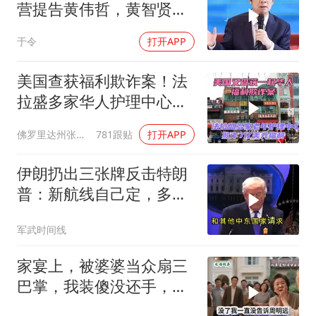
营提告黄伟哲，黄智贤不
装了？
于令
打开APP
美国查获福利欺诈案！法
拉盛多家华人护理中心欺
诈7亿美元福利！
佛罗里达州张司令
781跟贴
打开APP
伊朗扔出三张牌反击特朗
普：新航线自己定，多国
保证不参战，海峡不回战
军武时间线
前状态
家宴上，被婆婆当众扇三
巴掌，我装傻没还手，悄
悄卖别墅搬家，8天后丈