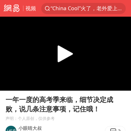
“China Cool”火了，老外爱上中国避暑游
视频
香港火灾调查报告：大火或由烟头引起
浙江台州《告全体市民书》
以媒：穆杰塔巴被紧急送医情况危急
多所高校取消艺考
云南一地村民过火把节意外灼伤16人
名记：凯文·乐福有意加盟76人
00:00
02:19
泰国初中生饮弹自尽前开了26枪
Play
Ent
22岁女生独闯南太行失联12天
full
一年一度的高考季来临，细节决定成
用AI造出新病毒意味着什么
败，说几条注意事项，记住哦！
今年第二强台风将带来多大影响
声明：个人原创，仅供参考
小眼睛大叔
张本智和：零封向鹏不意外