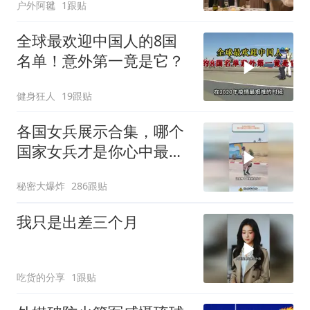
户外阿毽
1跟贴
夫全家10人被新户主请出
家门
全球最欢迎中国人的8国
名单！意外第一竟是它？
健身狂人
19跟贴
各国女兵展示合集，哪个
国家女兵才是你心中最飒
的？
秘密大爆炸
286跟贴
我只是出差三个月
吃货的分享
1跟贴