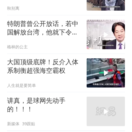
临
秋别离
特朗普曾公开放话，若中
国解放台湾，他就下令轰
炸北京
格林的公主
大国顶级底牌！反介入体
系制衡超强海空霸权
人生就是要简单
讲真，是球网先动手
的！！！
新媒体
39跟贴