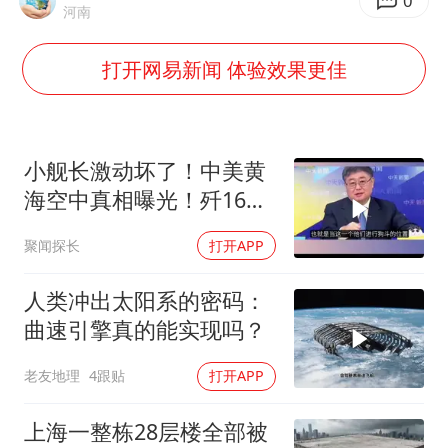
儿子陪躺平老爹体验外卖员火了
0
河南
浙江台州《告全体市民书》
打开网易新闻 体验效果更佳
香港宏福苑火灾或由烟头引起
西贝创始人贾国龙押注鲜羊赛道
“不怕六爷挂得多 就怕六爷挂一颗”
小舰长激动坏了！中美黄
多个明星演唱会取消
海空中真相曝光！歼16狗
美军F16！解放军南海绝
36岁男演员成景区NPC后人气爆棚
聚闻探长
打开APP
对武力！
人民的健康、体质、幸福一脉相承
人类冲出太阳系的密码：
曲速引擎真的能实现吗？
老友地理
4跟贴
打开APP
上海一整栋28层楼全部被