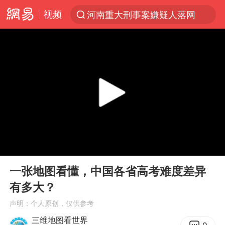
视频
河南重大刑事案嫌疑人落网
解锁各地夏日限定体验
西湖突现狂风暴雨 游客瞬间被浇透
金饰克价一夜涨回1300元
新疆景区自驾服务费改为按车收费
视频丨中国东方电气集团原党组副书记、董事宋致远被查
梁家辉：到内地拍戏不是北上是回归
00:00
03:32
白海豚将正面袭击贯穿浙江
Play
Ent
full
酒店回应车内过夜被收150元
一张地图看懂，中国各省高考难度差异
有多大？
几元成本 千万市值蒸发
声明：个人原创，仅供参考
牛津大学一纸声明甩不了锅
三维地图看世界