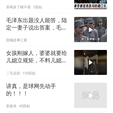
茶喝多了睡不着
7跟贴
毛泽东出题没人能答，陆
定一妻子说出答案，毛主
席听后高兴异常
晨曦故事汇聚
女孩刚嫁人，婆婆就要给
儿媳立规矩，不料儿媳不
是好惹的！
二毛追剧
150跟贴
讲真，是球网先动手
的！！！
新媒体
40跟贴