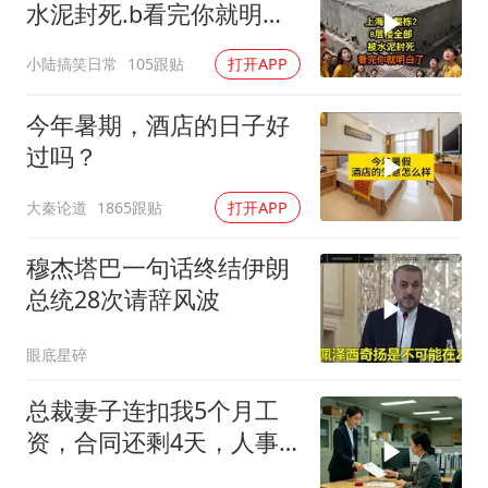
水泥封死.b看完你就明白
了..s
小陆搞笑日常
105跟贴
打开APP
今年暑期，酒店的日子好
过吗？
大秦论道
1865跟贴
打开APP
穆杰塔巴一句话终结伊朗
总统28次请辞风波
眼底星碎
总裁妻子连扣我5个月工
资，合同还剩4天，人事
通知涨薪续签，我