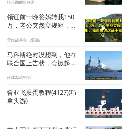
娱乐圈的笔娱君
领证前一晚爸妈转我150
万，老公突然立规矩，我
直接说这证不领了！
雪姐故事多
2跟贴
马科斯绝对没想到，他在
联合国上告状，会掀起中
方的4重反制
环球军武密语
曾亚飞掼蛋教程(4127)(巧
拿头游)