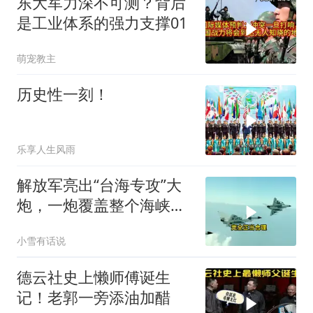
东大军力深不可测？背后
是工业体系的强力支撑01
萌宠教主
历史性一刻！
乐享人生风雨
解放军亮出“台海专攻”大
炮，一炮覆盖整个海峡，
有人该睡不着了
小雪有话说
德云社史上懒师傅诞生
记！老郭一旁添油加醋