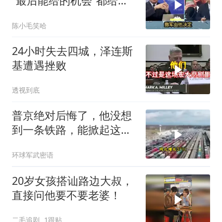
“最后能给的机会”都给伊
朗！台媒点评
陈小毛笑哈
24小时失去四城，泽连斯
基遭遇挫败
透视到底
普京绝对后悔了，他没想
到一条铁路，能掀起这么
大的风浪，中亚格局彻底
环球军武密语
改写
20岁女孩搭讪路边大叔，
直接问他要不要老婆！
二毛追剧
1跟贴