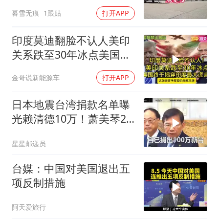
暮雪无痕
1跟贴
打开APP
印度莫迪翻脸不认人美印
关系跌至30年冰点美国终
于揭穿印度zdsr
金哥说新能源车
打开APP
日本地震台湾捐款名单曝
光赖清德10万！萧美琴20
万，郑丽文100万
星星邮递员
台媒：中国对美国退出五
项反制措施
阿天爱旅行