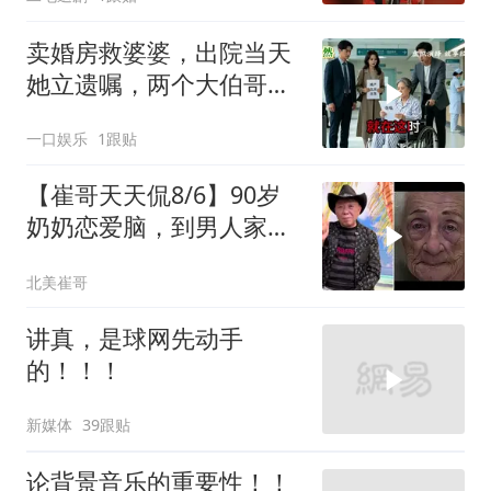
卖婚房救婆婆，出院当天
她立遗嘱，两个大伯哥傻
眼
一口娱乐
1跟贴
【崔哥天天侃8/6】90岁
奶奶恋爱脑，到男人家索
吻求爱
北美崔哥
讲真，是球网先动手
的！！！
新媒体
39跟贴
论背景音乐的重要性！！