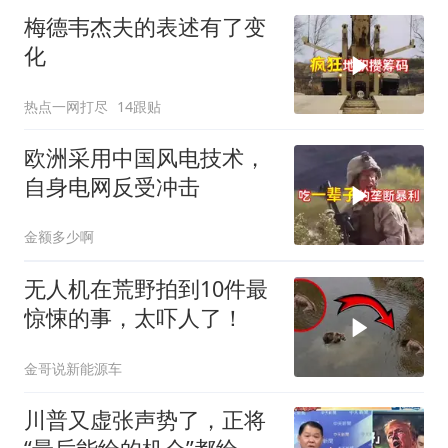
梅德韦杰夫的表述有了变
化
热点一网打尽
14跟贴
欧洲采用中国风电技术，
自身电网反受冲击
金额多少啊
无人机在荒野拍到10件最
惊悚的事，太吓人了！
金哥说新能源车
川普又虚张声势了，正将