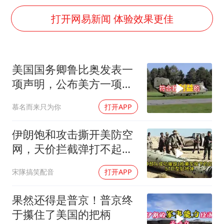
985博士后被曝在妻子孕期出轨后续
打开网易新闻 体验效果更佳
公司“上四休三”但要降薪1000元
47岁妈妈突然产女 26岁女儿：很震惊
97岁英国奶奶飞上天再破吉尼斯纪录
美国国务卿鲁比奥发表一
OpenAI为免费用户升级GPT-5.6 Luna
项声明，公布美方一项重
男子杀人后逃进深山21年活得像野人
要决定
慕名而来只为你
打开APP
“中国蔬菜之乡”最高温达41.8℃
伊朗饱和攻击撕开美防空
如何把百年大党建设得更加坚强有力？
网，天价拦截弹打不起，
美式反导神话破灭
宋隊搞笑配音
打开APP
果然还得是普京！普京终
于攥住了美国的把柄