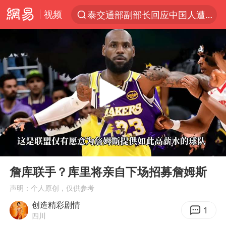
视频
泰交通部副部长回应中国人遭歧视手势
夜幕落下 运动上场
改名后的“青海拉面”店
1岁宝宝碰坏纸巾盒 宝妈被索赔924元
泸溪河：桃酥吃出金属牙冠视频不实
女子开一天一夜空调后二氧化碳中毒
男子结婚8年3个女儿均非亲生
00:00
00:29
“空调24小时开着更省电”不实
Play
Ent
full
“不建议大家买深色蛋糕”
詹库联手？库里将亲自下场招募詹姆斯
台风白海豚逼近 暴雨大暴雨来袭
声明：个人原创，仅供参考
创造精彩剧情
谁是宇树科技背后赢家
1
四川