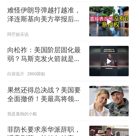
难怪伊朗导弹越打越准，
泽连斯基向美方举报后，
特朗普宣布不打了
阿芒娱乐说
向松祚：美国阶层固化最
弱？马斯克发火箭就是答
案！
白宸侃片
2860跟贴
果然还得总决战？美国要
全面撤侨！美最高将领：
决战伊朗随时能打
我是孤独的小船
菲防长要求亲华派辞职，