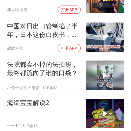
受袭可能
和风聊历史
打开APP
中国对日出口管制掐了半
年，日本这份白皮书，等
于自己把家底抖搂干净了
战武科普
打开APP
法院都卖不掉的法拍房，
最终都流向了谁的口袋？
小兔子发现大事情
810跟贴
海绵宝宝解说2
十一1118
3跟贴