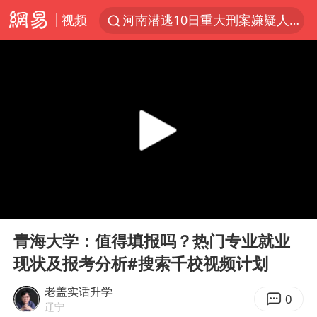
视频
河南潜逃10日重大刑案嫌疑人落网
西湖突现狂风暴雨 游客瞬间被浇透
马克·艾伦退出斯诺克中国公开赛
金饰克价一夜涨回1300元
新疆景区自驾服务费改为按车收费
永和豆浆创始人林炳生去世
视频丨中国东方电气集团原党组副书记、董事宋致远被查
00:00
03:18
白海豚将正面袭击贯穿浙江
Play
Ent
full
浙江台州《告全体市民书》
青海大学：值得填报吗？热门专业就业
现状及报考分析#搜索千校视频计划
酒店回应车内过夜被收150元
牛津大学一纸声明甩不了锅
老盖实话升学
0
辽宁