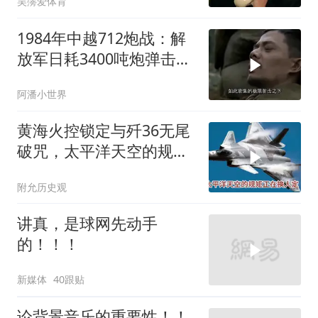
吴霶爱体育
1984年中越712炮战：解
放军日耗3400吨炮弹击溃
越军
阿潘小世界
黄海火控锁定与歼36无尾
破咒，太平洋天空的规矩
正在换人定
附允历史观
讲真，是球网先动手
的！！！
新媒体
40跟贴
论背景音乐的重要性！！