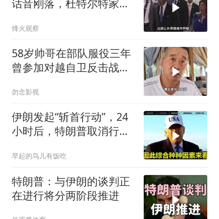
话音刚落，杜特尔特家族
就给他当头一棒
烽火观察
58岁帅哥在部队服役三年
曾参加对越自卫反击战讲
述猫耳洞里的
勿念影视
伊朗发起“斩首行动”，24
小时后，特朗普取消行
动？美开始撤侨
早起的鸟儿有饭吃
特朗普：与伊朗的谈判正
在进行将分两阶段推进