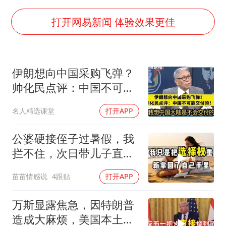
海鲜忘车里4天打开门满车都是蛆
儿子陪躺平老爹体验外卖员火了
打开网易新闻 体验效果更佳
香港宏福苑火灾或由烟头引起
西贝创始人贾国龙押注鲜羊赛道
伊朗想向中国采购飞弹？
几元成本 千万市值蒸发
帅化民点评：中国不可能
人民的健康、体质、幸福一脉相承
交付！
名人精选课堂
打开APP
公婆硬接侄子过暑假，我
拦不住，次日带儿子直飞
普吉岛，婆婆傻眼
苗苗情感说
4跟贴
打开APP
万斯显露焦急，因特朗普
造成大麻烦，美国本土有