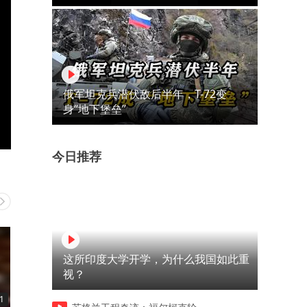
俄军坦克兵潜伏敌后半年，T-72变
身“地下堡垒”
今日推荐
这所印度大学开学，为什么我国如此重
视？
1
02:14
01:54