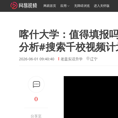
网易首页
应用
无障碍浏览
进入关怀版
喀什大学：值得填报
分析#搜索千校视频计
2026-06-01 09:40:40
老盖实话升学
辽宁
0
分享至