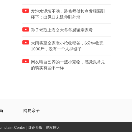
发泡水泥填不满，装修师傅检查发现漏到
楼下：出风口未延伸到外墙
孙子考取上海交大爷爷感谢亲家母
大雨将至全家老小抢收稻谷，6分钟收完
1000斤，没有一个人掉链子
网友晒自己养的一些小宠物，感觉跟常见
的确实有些不一样
尚
网易亲子
laint Center
|
廉正举报
|
侵权投诉