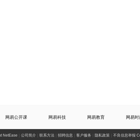
网易公开课
网易科技
网易教育
网易时
t NetEase
|
公司简介
|
联系方法
|
招聘信息
|
客户服务
|
隐私政策
|
不良信息举报 Comp