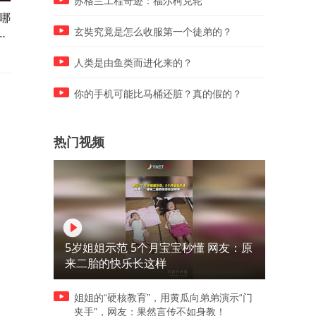
苏格兰工程奇迹：福尔柯克轮
哪
如何判断自己的高考成败？1
报考完成，高考并未结束，
频
个因素定乾坤！#金榜同行人
件事不做后悔终生！#金榜同
玄奘究竟是怎么收服第一个徒弟的？
行人
人类是由鱼类而进化来的？
你的手机可能比马桶还脏？真的假的？
热门视频
5岁姐姐示范 5个月宝宝秒懂 网友：原
来二胎的快乐长这样
姐姐的“硬核教育”，用黄瓜向弟弟演示“门
夹手”，网友：果然言传不如身教！