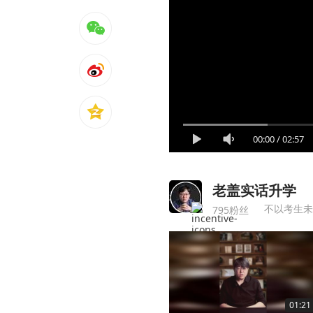
00:00
/
02:57
老盖实话升学
不以考生未
795粉丝
01:21