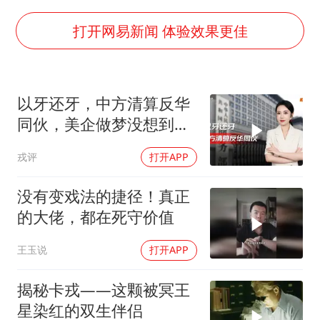
白海豚将正面袭击贯穿浙江
酒店回应车内过夜被收150元
打开网易新闻 体验效果更佳
36岁男演员成景区NPC后人气爆棚
几元成本的AI广告导致千万市值蒸发
以牙还牙，中方清算反华
浙江台州《告全体市民书》
同伙，美企做梦没想到：
郑丽文：台湾从来没有“独立”过
中国会做的这么绝
戎评
打开APP
梁家辉百花奖演讲落泪
人民的健康、体质、幸福一脉相承
没有变戏法的捷径！真正
的大佬，都在死守价值
王玉说
打开APP
揭秘卡戎——这颗被冥王
星染红的双生伴侣