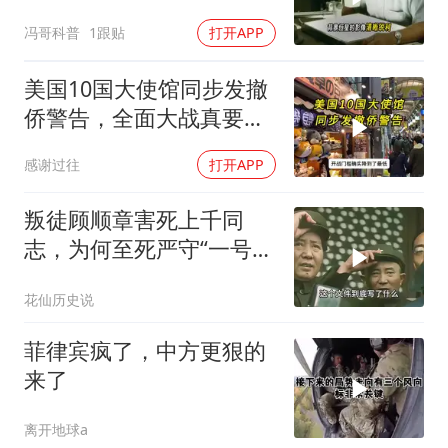
冯哥科普
1跟贴
打开APP
美国10国大使馆同步发撤
侨警告，全面大战真要来
了？
感谢过往
打开APP
叛徒顾顺章害死上千同
志，为何至死严守“一号机
密”？
花仙历史说
菲律宾疯了，中方更狠的
来了
离开地球a