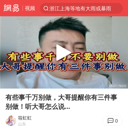
视频
浙江上海等地有大雨或暴雨
光影经济撬动暑期消费新蓝海
西湖突现狂风暴雨 游客瞬间被浇透
隔20米开高仿奶茶店被判赔35万元
金饰克价一夜涨回1300元
“不怕六爷挂得多 就怕六爷挂一颗”
新疆景区自驾服务费改为按车收费
00:00
05:04
多家A股公司收到美国关税退款
Play
Ent
full
直击东北超：哈尔滨vs通辽
有些事千万别做，大哥提醒你有三件事
别做！听大哥怎么说…
视频丨中国东方电气集团原党组副书记、董事宋致远被查
香港宏福苑火灾或由烟头引起
筱虹虹
0
山东