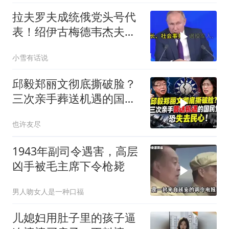
拉夫罗夫成统俄党头号代
表！绍伊古梅德韦杰夫双
双出局，普京这步棋你看
小雪有话说
懂了吗
邱毅郑丽文彻底撕破脸？
三次亲手葬送机遇的国民
党，恐失去民心
也许友尽
1943年副司令遇害，高层
凶手被毛主席下令枪毙
男人吻女人是一种口福
儿媳妇用肚子里的孩子逼