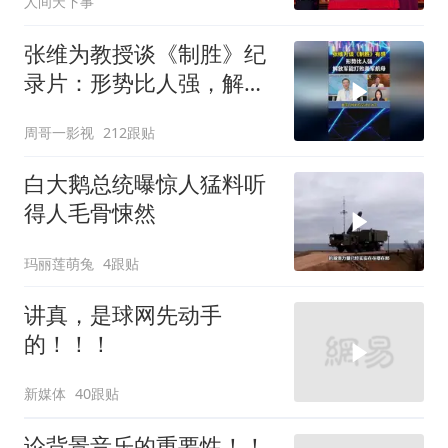
人间天下事
张维为教授谈《制胜》纪
录片：形势比人强，解放
军能打败美军航母！
周哥一影视
212跟贴
白大鹅总统曝惊人猛料听
得人毛骨悚然
玛丽莲萌兔
4跟贴
讲真，是球网先动手
的！！！
新媒体
40跟贴
论背景音乐的重要性！！