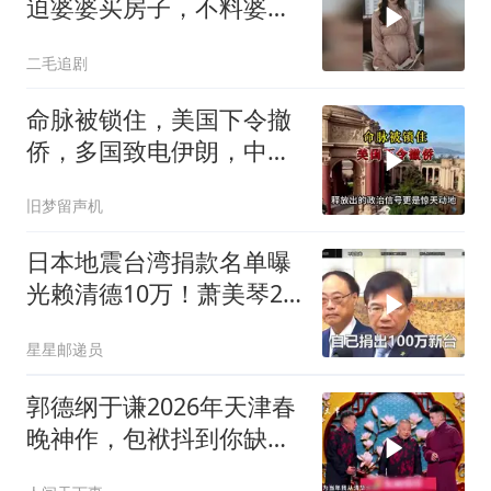
迫婆婆买房子，不料婆婆
的做法绝了！
二毛追剧
命脉被锁住，美国下令撤
侨，多国致电伊朗，中国
两大判断全部成真
旧梦留声机
日本地震台湾捐款名单曝
光赖清德10万！萧美琴20
万，郑丽文100万
星星邮递员
郭德纲于谦2026年天津春
晚神作，包袱抖到你缺氧
笑到肚子疼！